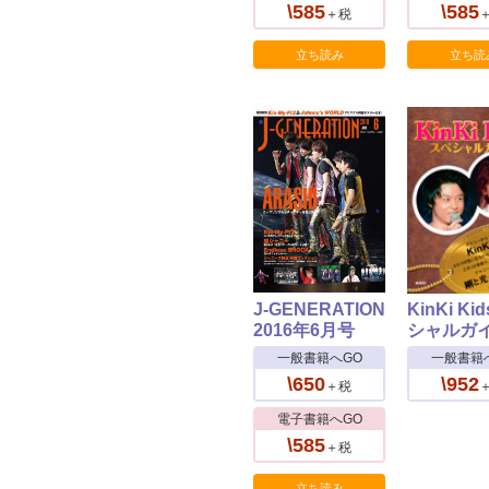
\585
\585
＋税
立ち読み
立ち読
J-GENERATION
KinKi Ki
2016年6月号
シャルガ
一般書籍へGO
一般書籍
\650
\952
＋税
電子書籍へGO
\585
＋税
立ち読み