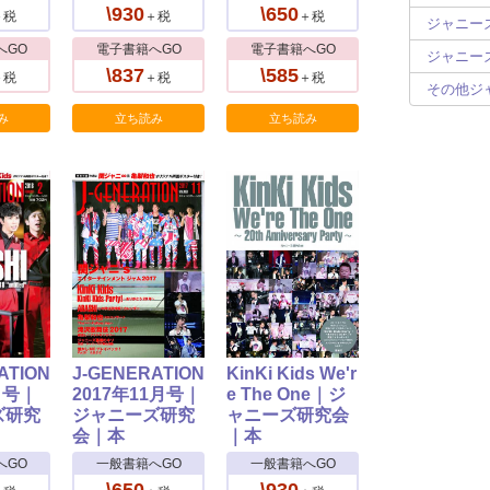
\930
\650
＋税
＋税
＋税
ジャニーズ
へGO
電子書籍へGO
電子書籍へGO
ジャニーズ
\837
\585
＋税
＋税
＋税
その他ジ
み
立ち読み
立ち読み
ATION
J-GENERATION
KinKi Kids We'r
月号｜
2017年11月号｜
e The One｜ジ
ズ研究
ジャニーズ研究
ャニーズ研究会
会｜本
｜本
へGO
一般書籍へGO
一般書籍へGO