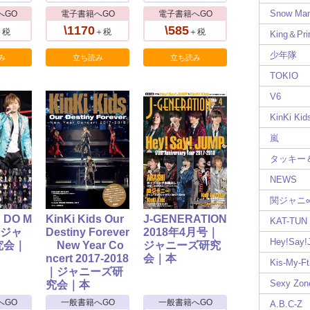
Snow Ma
へGO
電子書籍へGO
電子書籍へGO
\1170
\585
＋税
＋税
＋税
King＆Pri
少年隊
み
立ち読み
立ち読み
TOKIO
V6
KinKi Kid
嵐
タッキー
NEWS
関ジャニ
DO M
KinKi Kids Our
J-GENERATION
KAT-TUN
｜ジャ
Destiny Forever
2018年4月号｜
Hey!Say
究会｜
New Year Co
ジャニーズ研究
ncert 2017-2018
会｜本
Kis-My-Ft
｜ジャニーズ研
Sexy Zon
究会｜本
へGO
一般書籍へGO
一般書籍へGO
A.B.C-Z