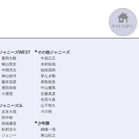
ジャニーズWEST
その他ジャニーズ
重岡大毅
中居正広
桐山照史
木村拓哉
中間淳太
稲垣吾郎
神山智洋
草なぎ剛
藤井流星
香取慎吾
濱田崇裕
中山優馬
小瀧望
近藤真彦
生田斗真
ジャニーズJr.
山下智久
その他
京本大我
田中樹
少年隊
高地優吾
松村北斗
錦織一清
ジェシー
東山紀之