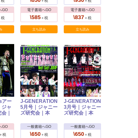
\650
\930
＋税
＋税
＋税
へGO
電子書籍へGO
電子書籍へGO
\585
\837
＋税
＋税
＋税
み
立ち読み
立ち読み
idsアー
J-GENERATION
J-GENERATION
｜ジャ
5月号｜ジャニー
3月号｜ジャニー
究会｜
ズ研究会｜本
ズ研究会｜本
へGO
一般書籍へGO
一般書籍へGO
\650
\650
＋税
＋税
＋税