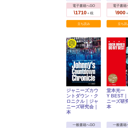
電子書籍へGO
電子書籍
\1710
\900
＋税
立ち読み
立ち読
ジャニーズカウ
堂本光一 
ントダウン・ク
Y BEST
ロニクル｜ジャ
ニーズ研
ニーズ研究会｜
本
本
一般書籍へGO
一般書籍