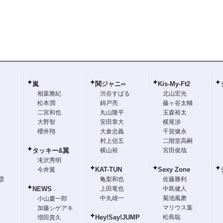
嵐
関ジャニ∞
Kis-My-Ft2
相葉雅紀
渋谷すばる
北山宏光
松本潤
錦戸亮
藤ヶ谷太輔
二宮和也
丸山隆平
玉森裕太
大野智
安田章大
横尾渉
櫻井翔
大倉忠義
千賀健永
村上信五
二階堂高嗣
タッキー&翼
横山裕
宮田俊哉
滝沢秀明
KAT-TUN
Sexy Zone
今井翼
彦
亀梨和也
佐藤勝利
NEWS
上田竜也
中島健人
中丸雄一
菊池風磨
小山慶一郎
マリウス葉
加藤シゲアキ
Hey!Say!JUMP
松島聡
増田貴久