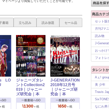
、マイページより閲覧していただくことが可能です。
商品カテゴ
セット販
子書籍
立ち読み
読み放題
セール品
月刊Jマ
読み物
J-Generat
おっかけ
フォトレ
タレントか
Aぇ! grou
ds LO
ジャニーズタレ
J-GENERATION
U
ントCollection2
2018年12月号
美 少年
019｜ジャニー
｜ジャニーズ研
Travis Ja
ズ研究会｜本
究会｜本
SixTONE
へGO
一般書籍へGO
一般書籍へGO
\1300
\650
なにわ男
＋税
＋税
＋税