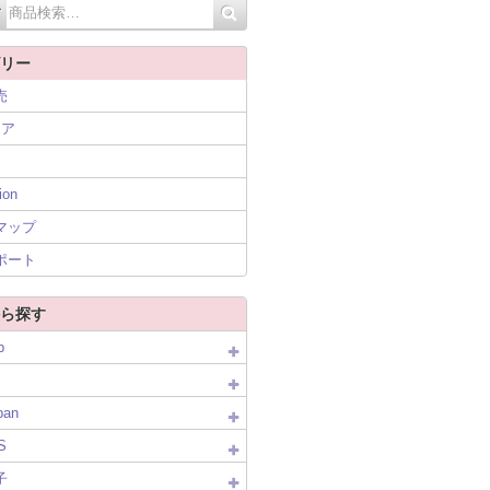
リー
売
ニア
ion
マップ
ポート
ら探す
p
pan
S
子