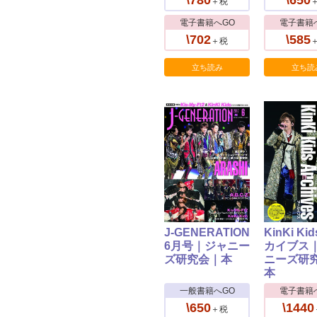
\780
\650
＋税
電子書籍へGO
電子書籍
\702
\585
＋税
立ち読み
立ち読
J-GENERATION
KinKi K
6月号｜ジャニー
カイブス
ズ研究会｜本
ニーズ研
本
一般書籍へGO
電子書籍
\650
\1440
＋税