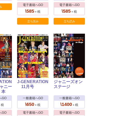
電子書籍へGO
電子書籍へGO
み
\585
\585
＋税
＋税
立ち読み
立ち読み
ATION
J-GENERATION
ジャニーズオン
ジャニー
11月号
ステージ
｜本
へGO
一般書籍へGO
一般書籍へGO
\650
\1400
＋税
＋税
＋税
へGO
電子書籍へGO
電子書籍へGO