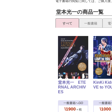
電子書籍の閲覧に関しては、ご購入後
堂本光一の商品一覧
すべて
一般書籍
電
堂本光一 ETE
KinKi Ki
RNAL ARCHIV
VE to YO
ES
一般書籍へGO
一般書籍
\1900
\1000
＋税