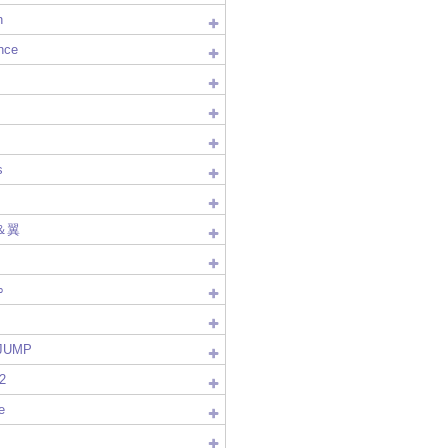
n
nce
s
＆翼
∞
!JUMP
2
e