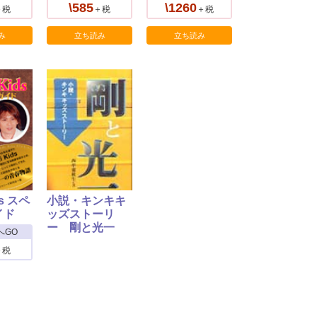
\585
\1260
＋税
＋税
＋税
み
立ち読み
立ち読み
ds スペ
小説・キンキキ
イド
ッズストーリ
ー 剛と光一
へGO
＋税