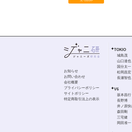
TOKIO
城島茂
山口達也
国分太一
お知らせ
松岡昌宏
お問い合わせ
長瀬智也
会社概要
プライバシーポリシー
V6
サイトポリシー
坂本昌行
特定商取引法上の表示
長野博
井ノ原快
森田剛
三宅健
岡田准一