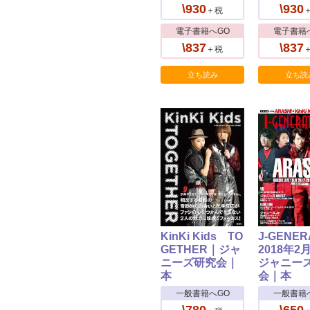
\930
\930
＋税
電子書籍へGO
電子書籍
\837
\837
＋税
立ち読み
立ち読
KinKi Kids TO
J-GENER
GETHER｜ジャ
2018年2
ニーズ研究会｜
ジャニー
本
会｜本
一般書籍へGO
一般書籍