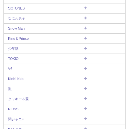
SixTONES
なにわ男子
Snow Man
King＆Prince
少年隊
TOKIO
V6
KinKi Kids
嵐
タッキー＆翼
NEWS
関ジャニ∞