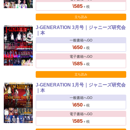
\585
＋税
立ち読み
J-GENERATION 3月号｜ジャニーズ研究会
｜本
一般書籍へGO
\650
＋税
電子書籍へGO
\585
＋税
立ち読み
J-GENERATION 1月号｜ジャニーズ研究会
｜本
一般書籍へGO
\650
＋税
電子書籍へGO
\585
＋税