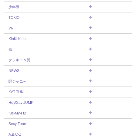
少年隊
TOKIO
V6
KinKi Kids
嵐
タッキー＆翼
NEWS
関ジャニ∞
KAT-TUN
Hey!Say!JUMP
Kis-My-Ft2
Sexy Zone
A.B.C-Z