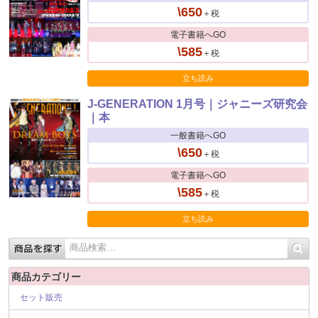
\650
＋税
電子書籍へGO
\585
＋税
立ち読み
J-GENERATION 1月号｜ジャニーズ研究会
｜本
一般書籍へGO
\650
＋税
電子書籍へGO
\585
＋税
立ち読み
商品カテゴリー
セット販売