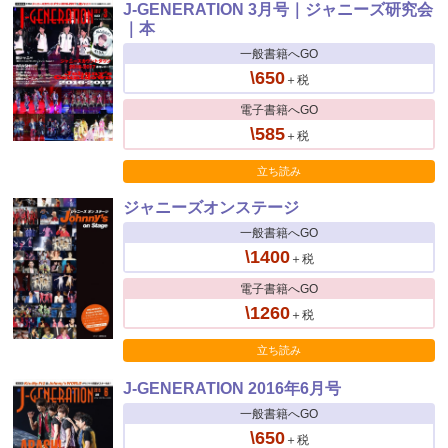
J-GENERATION 3月号｜ジャニーズ研究会
｜本
一般書籍へGO
\650
＋税
電子書籍へGO
\585
＋税
立ち読み
ジャニーズオンステージ
一般書籍へGO
\1400
＋税
電子書籍へGO
\1260
＋税
立ち読み
J-GENERATION 2016年6月号
一般書籍へGO
\650
＋税