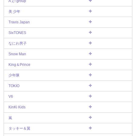
Aぇ! group
美 少年
Travis Japan
SixTONES
なにわ男子
Snow Man
King＆Prince
少年隊
TOKIO
V6
KinKi Kids
嵐
タッキー＆翼