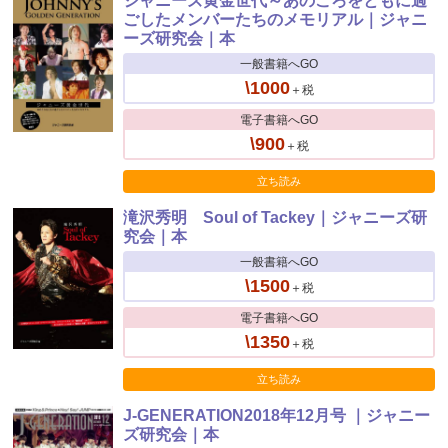
ジャニーズ黄金世代～あのころをともに過
ごしたメンバーたちのメモリアル｜ジャニ
ーズ研究会｜本
一般書籍へGO
\1000
＋税
電子書籍へGO
\900
＋税
立ち読み
滝沢秀明 Soul of Tackey｜ジャニーズ研
究会｜本
一般書籍へGO
\1500
＋税
電子書籍へGO
\1350
＋税
立ち読み
J-GENERATION2018年12月号 ｜ジャニー
ズ研究会｜本