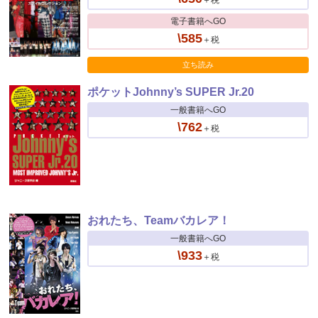
電子書籍へGO
\585
＋税
立ち読み
ポケットJohnny’s SUPER Jr.20
一般書籍へGO
\762
＋税
おれたち、Teamバカレア！
一般書籍へGO
\933
＋税