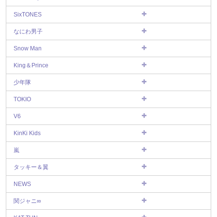
SixTONES
なにわ男子
Snow Man
King＆Prince
少年隊
TOKIO
V6
KinKi Kids
嵐
タッキー＆翼
NEWS
関ジャニ∞