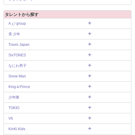
タレントから探す
Aぇ! group
美 少年
Travis Japan
SixTONES
なにわ男子
Snow Man
King＆Prince
少年隊
TOKIO
V6
KinKi Kids