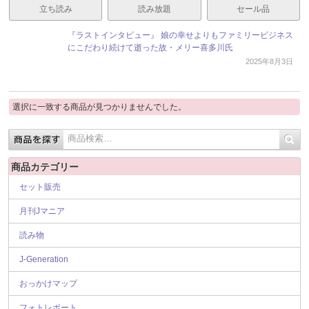
立ち読み
読み放題
セール品
『ラストインタビュー』 娘の幸せよりもファミリービジネス
にこだわり続けて逝った故・メリー喜多川氏
2025年8月3日
選択に一致する商品が見つかりませんでした。
商品カテゴリー
セット販売
月刊Jマニア
読み物
J-Generation
おっかけマップ
フォトレポート