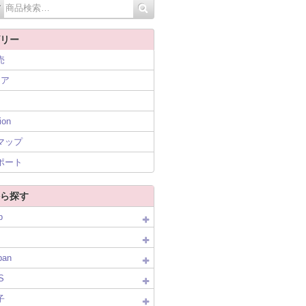
リー
売
ニア
ion
マップ
ポート
ら探す
p
pan
S
子