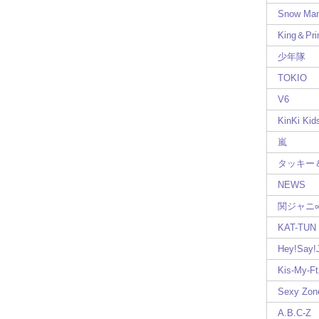
Snow Ma
King＆Pri
少年隊
TOKIO
V6
KinKi Kid
嵐
タッキー
NEWS
関ジャニ
KAT-TUN
Hey!Say
Kis-My-Ft
Sexy Zon
A.B.C-Z