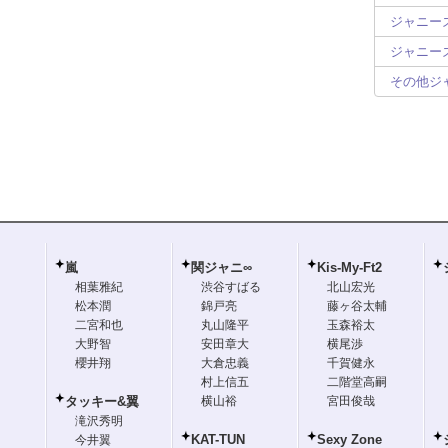
ジャニーズ
ジャニーズ
その他ジ
嵐
関ジャニ∞
Kis-My-Ft2
相葉雅紀
渋谷すばる
北山宏光
松本潤
錦戸亮
藤ヶ谷太輔
二宮和也
丸山隆平
玉森裕太
大野智
安田章大
横尾渉
櫻井翔
大倉忠義
千賀健永
村上信五
二階堂高嗣
タッキー&翼
横山裕
宮田俊哉
滝沢秀明
KAT-TUN
Sexy Zone
今井翼