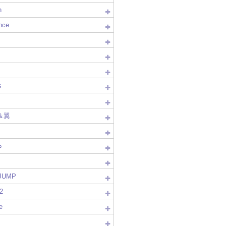
n
nce
s
＆翼
∞
!JUMP
2
e