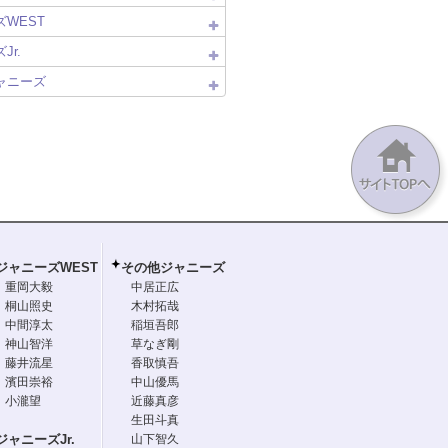
WEST
Jr.
ャニーズ
ジャニーズWEST
その他ジャニーズ
重岡大毅
中居正広
桐山照史
木村拓哉
中間淳太
稲垣吾郎
神山智洋
草なぎ剛
藤井流星
香取慎吾
濱田崇裕
中山優馬
小瀧望
近藤真彦
生田斗真
ジャニーズJr.
山下智久