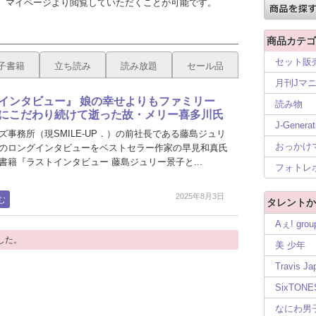
、マイページより閲覧していただくことが可能です。
商品カテゴ
セット販
子書籍
立ち読み
読み放題
セール品
月刊Jマ
インタビュー』 娘の幸せよりもファミリー
読み物
にこだわり続けて逝った故・メリー喜多川氏
J-Generat
ズ事務所（現SMILE-UP．）の前社長である藤島ジュリ
おっかけ
のロングインタビューをベストセラー作家の早見和真氏
書籍『ラストインタビュー 藤島ジュリー景子と...
フォトレ
2025年8月3日
む
タレントか
Aぇ! grou
した。
美 少年
Travis Ja
SixTONE
なにわ男