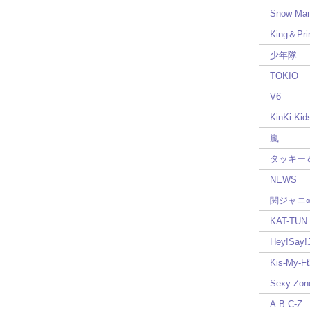
Snow Ma
King＆Pri
少年隊
TOKIO
V6
KinKi Kid
嵐
タッキー
NEWS
関ジャニ
KAT-TUN
Hey!Say
Kis-My-Ft
Sexy Zon
A.B.C-Z