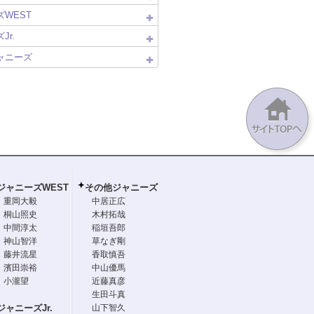
WEST
Jr.
ャニーズ
ジャニーズWEST
その他ジャニーズ
重岡大毅
中居正広
桐山照史
木村拓哉
中間淳太
稲垣吾郎
神山智洋
草なぎ剛
藤井流星
香取慎吾
濱田崇裕
中山優馬
小瀧望
近藤真彦
生田斗真
ジャニーズJr.
山下智久