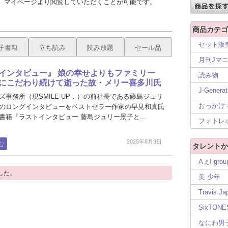
、マイページより閲覧していただくことが可能です。
商品カテゴ
セット販
子書籍
立ち読み
読み放題
セール品
月刊Jマ
インタビュー』 娘の幸せよりもファミリー
読み物
にこだわり続けて逝った故・メリー喜多川氏
J-Generat
ズ事務所（現SMILE-UP．）の前社長である藤島ジュリ
おっかけ
のロングインタビューをベストセラー作家の早見和真氏
書籍『ラストインタビュー 藤島ジュリー景子と...
フォトレ
2025年8月3日
む
タレントか
Aぇ! grou
した。
美 少年
Travis Ja
SixTONE
なにわ男