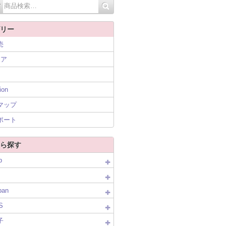
リー
売
ニア
ion
マップ
ポート
ら探す
p
pan
S
子