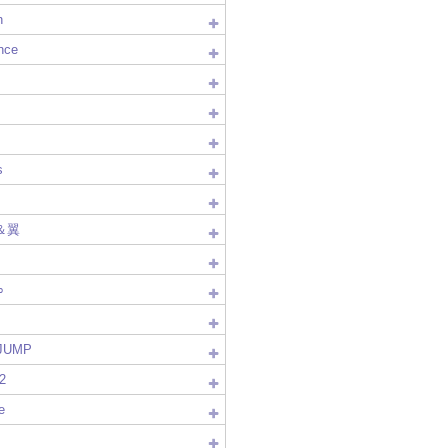
n
nce
s
＆翼
∞
!JUMP
2
e