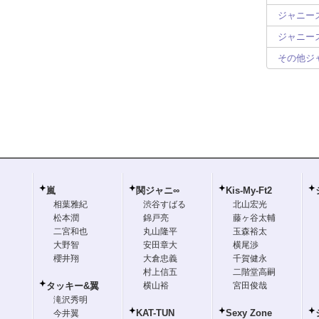
ジャニーズ
ジャニーズ
その他ジ
嵐
関ジャニ∞
Kis-My-Ft2
相葉雅紀
渋谷すばる
北山宏光
松本潤
錦戸亮
藤ヶ谷太輔
二宮和也
丸山隆平
玉森裕太
大野智
安田章大
横尾渉
櫻井翔
大倉忠義
千賀健永
村上信五
二階堂高嗣
タッキー&翼
横山裕
宮田俊哉
滝沢秀明
KAT-TUN
Sexy Zone
今井翼