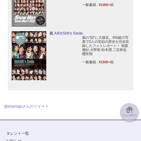
一般書籍 :
¥1400
+税
嵐 ARASHI’s Smile
嵐の“顔”に大接近。450超の写
真で5人の笑顔の歴史を完全収
録したフォトレポート！ 相葉
雅紀 大野智 松本潤 二宮和也
櫻井翔
一般書籍 :
¥1500
+税
@jmaniajpさんのツイート
タレント一覧
お知らせ