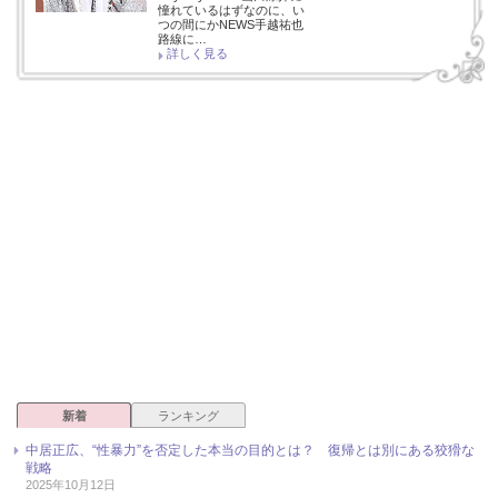
憧れているはずなのに、い
つの間にかNEWS手越祐也
路線に…
詳しく見る
新着
ランキング
中居正広、“性暴力”を否定した本当の目的とは？ 復帰とは別にある狡猾な
戦略
2025年10月12日