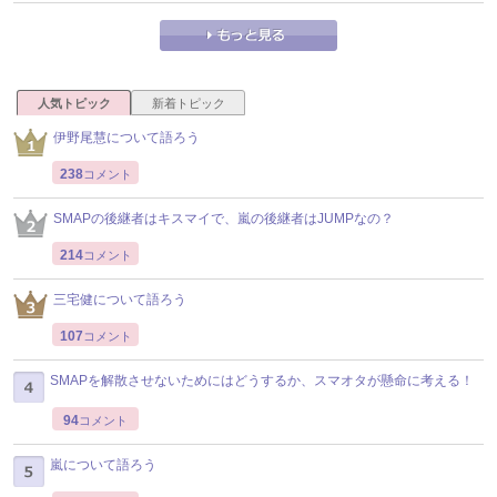
人気トピック
新着トピック
伊野尾慧について語ろう
238
コメント
SMAPの後継者はキスマイで、嵐の後継者はJUMPなの？
214
コメント
三宅健について語ろう
107
コメント
SMAPを解散させないためにはどうするか、スマオタが懸命に考える！
94
コメント
嵐について語ろう