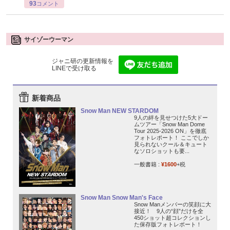
93
コメント
サイゾーウーマン
ジャニ研の更新情報を
LINEで受け取る
新着商品
Snow Man NEW STARDOM
9人の絆を見せつけた5大ドー
ムツアー「Snow Man Dome
Tour 2025-2026 ON」を徹底
フォトレポート！ ここでしか
見られないクール＆キュート
なソロショットも要...
一般書籍 :
¥1600
+税
Snow Man Snow Man's Face
Snow Manメンバーの笑顔に大
接近！ 9人の“顔”だけを全
450ショット超コレクションし
た保存版フォトレポート！