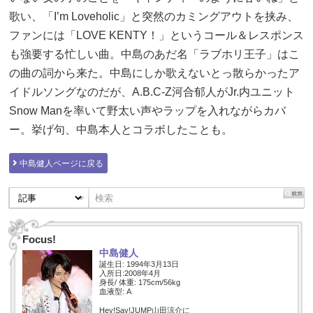
歌い、「I’m Loveholic」と突然のカミングアウトを挟み、
ファンには「LOVE KENTY！」というコール＆レスポンス
も強要する忙しい曲。中島のあだ名「ラブホリ王子」はこ
の曲の詞から来た。中島にしか歌えないとっ散らかったア
イドルソングなのだが、A.B.C-Z河合郁人がJr.内ユニット
Snow Manを率いて野太い声やラップを入れながらカバ
ー。挙げ句、中島本人とコラボしたことも。
中島健人ページに戻る
Focus!
中島健人
誕生日: 1994年3月13日
入所日:2008年4月
身長/ 体重: 175cm/56kg
血液型: A
Hey!Say!JUMP山田涼介に