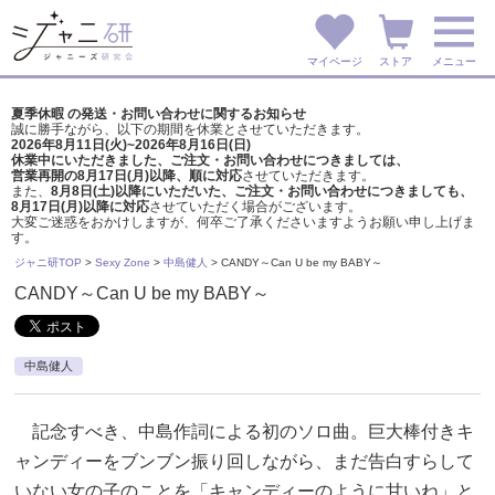
マイページ
ストア
メニュー
夏季休暇 の発送・お問い合わせに関するお知らせ
誠に勝手ながら、以下の期間を休業とさせていただきます。
2026年8月11日(火)~2026年8月16日(日)
休業中にいただきました、ご注文・お問い合わせにつきましては、
営業再開の8月17日(月)以降、順に対応
させていただきます。
また、
8月8日(土)以降にいただいた、ご注文・
お問い合わせにつきましても、
8月17日(月)以降に対応
させていただく場合がございます。
大変ご迷惑をおかけしますが、
何卒ご了承くださいますようお願い申し上げま
す。
ジャニ研TOP
>
Sexy Zone
>
中島健人
>
CANDY～Can U be my BABY～
CANDY～Can U be my BABY～
中島健人
記念すべき、中島作詞による初のソロ曲。巨大棒付きキ
ャンディーをブンブン振り回しながら、まだ告白すらして
いない女の子のことを「キャンディーのように甘いね」と