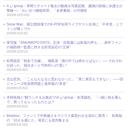
Aぇ! group・草間リチャード敬太の動画＆写真拡散、臆測の投稿に弁護士が
警鐘──「わいせつ物頒布罪」「名誉棄損」の可能性
2025年10月10日
Snow Man、国立競技場でのK-POP合同ライブゲスト出演に「不本意」とフ
ァンが嘆くワケ
2025年10月3日
実写版『SAKAMOTO DAYS』主演・目黒蓮には歓迎の声も……原作ファン
の福田雄一監督に対する拒否反応の“正体”
2025年10月1日
松岡昌宏「戦友で元嫁」、城島茂「僕の中では終わりはない」── それぞれ
が語った、国分太一とTOKIOへの“思い”
2025年9月30日
北山宏光、「こんなんなると思わなかった」「変に発言もできない」――旧
ジャニーズ性加害問題と退所後の“本音”
2025年9月25日
木村拓哉と“鰻ランチ＆お散歩”のAぇ! group・末澤誠也、「一緒に色を選ん
で」買ってもらったものとは？
2025年9月20日
timelesz、ファンミで中島健人＆マリウス葉思わせる演出に賛否！ 松島聡
の「10人を感じた」発言にも批判集まる
2025年9月19日