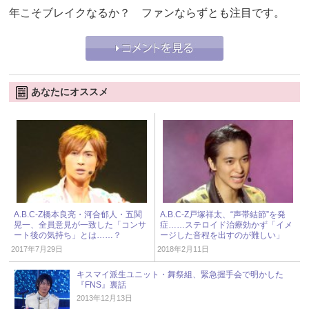
年こそブレイクなるか？ ファンならずとも注目です。
あなたにオススメ
A.B.C-Z橋本良亮・河合郁人・五関
A.B.C-Z戸塚祥太、“声帯結節”を発
晃一、全員意見が一致した「コンサ
症……ステロイド治療効かず「イメ
ート後の気持ち」とは……？
ージした音程を出すのが難しい」
2017年7月29日
2018年2月11日
キスマイ派生ユニット・舞祭組、緊急握手会で明かした
『FNS』裏話
2013年12月13日