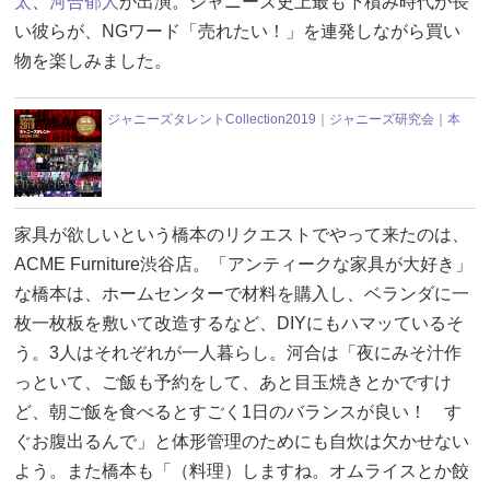
太
、
河合郁人
が出演。ジャニーズ史上最も下積み時代が長
い彼らが、NGワード「売れたい！」を連発しながら買い
物を楽しみました。
ジャニーズタレントCollection2019｜ジャニーズ研究会｜本
家具が欲しいという橋本のリクエストでやって来たのは、
ACME Furniture渋谷店。「アンティークな家具が大好き」
な橋本は、ホームセンターで材料を購入し、ベランダに一
枚一枚板を敷いて改造するなど、DIYにもハマッているそ
う。3人はそれぞれが一人暮らし。河合は「夜にみそ汁作
っといて、ご飯も予約をして、あと目玉焼きとかですけ
ど、朝ご飯を食べるとすごく1日のバランスが良い！ す
ぐお腹出るんで」と体形管理のためにも自炊は欠かせない
よう。また橋本も「（料理）しますね。オムライスとか餃