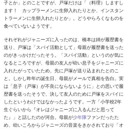
子とか」とのことですが、戸塚だけは「（料理）しますし
ます！ カップラーメンに生卵入れたりとか、インスタン
トラーメンに生卵入れたりとか」。どうやらろくなものを
食べていないようです。
それぞれがジャニーズに入ったのは、橋本は姉が履歴書を
送り、戸塚は「スパイ活動として」母親が履歴書を送った
のがきっかけだったそう。「スパイ活動」というのが気に
なるところですが、母親の友人が幼い息子をジャニーズに
入れたがっていたため、先に戸塚が送り込まれたとのこ
と。しかし昨年の誕生日、母親がメールで真相を告白。実
は「息子（戸塚）が不良にならないように」との思いで履
歴書を送ったそうで、決して友人のために戸塚をスパイに
したというわけではなかったようです。一方「小学校2年
生ぐらいから『オレはジャニーズに入るんだと思って
た』」と話したのが河合。母親が
少年隊
ファンだったた
め、幼いころからジャニーズの音楽をきかされており「オ