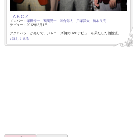
A.B.C-Z
メンバー：
塚田僚一
五関晃一
河合郁人
戸塚祥太
橋本良亮
デビュー：2012年2月1日
アクロバットが売りで、ジャニーズ初のDVDデビューを果たした個性派。
詳しく見る