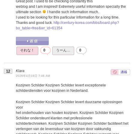
Great post. I used to be checking constantly this
weblog and I am inspired! Extremely useful information specially the
ultimate section
I handle such information much.
I used to be looking for this particular information for a long time.
Thanks and good luck.
http://century-korea.com/bbs/board.php?
bo_table=free&wr_id=61354
それな！
0
うーん…
0
Klara
2026年4月16日 7:46 AM
Kozijnen Schilder Kozijnen Schilder levert exceptionele
schilderdiensten voor kozijnen in Nederland.
Kozijnen Schilder Kozijnen Schilder levert duurzame oplossingen
voor
het onderhouden van houten kozijnen. Kozijnen Schilder Kozijnen
Schilder ondersteunt klanten met professionele
schildertechnieken. Kozijnen Schilder Kozijnen Schilder faciliteert het
verlengen van de levensduur van kozijnen door vakkundig