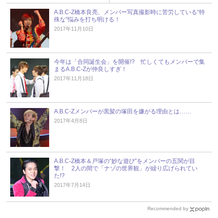
A.B.C-Z橋本良亮、メンバー写真撮影時に苦労している“特
殊な”悩みを打ち明ける！
2017年11月10日
今年は「合同誕生会」を開催!? 忙しくてもメンバーで集
まるA.B.C-Zが仲良しすぎ！
2017年11月18日
A.B.C-Zメンバーが黒髪の塚田を嫌がる理由とは……
2017年4月8日
A.B.C-Z橋本＆戸塚の“妙な遊び”をメンバーの五関が目
撃！ 2人の間で「ナゾの世界観」が繰り広げられてい
た!?
2017年7月14日
Recommended by