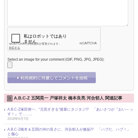
Select an image for your comment (GIF, PNG, JPG, JPEG):
A.B.C-Z 五関晃一 戸塚祥太 橋本良亮 河合郁人 関連記事
A.B.C-Z塚田僚一、“元気すぎる”後輩にタジタジ!? 「あいさつが『おい～っ
す！』で……」
2018年6月7日
A.B.C-Z橋本＆五関の仲の良さに、河合郁人が嫉妬!? 「ハブだ、ハブ！」
と傷心