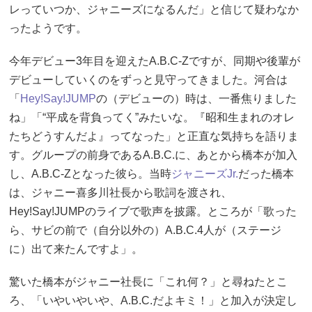
レっていつか、ジャニーズになるんだ」と信じて疑わなか
ったようです。
今年デビュー3年目を迎えたA.B.C-Zですが、同期や後輩が
デビューしていくのをずっと見守ってきました。河合は
「
Hey!Say!JUMP
の（デビューの）時は、一番焦りました
ね」「“平成を背負ってく”みたいな。『昭和生まれのオレ
たちどうすんだよ』ってなった」と正直な気持ちを語りま
す。グループの前身であるA.B.C.に、あとから橋本が加入
し、A.B.C-Zとなった彼ら。当時
ジャニーズJr.
だった橋本
は、ジャニー喜多川社長から歌詞を渡され、
Hey!Say!JUMPのライブで歌声を披露。ところが「歌った
ら、サビの前で（自分以外の）A.B.C.4人が（ステージ
に）出て来たんですよ」。
驚いた橋本がジャニー社長に「これ何？」と尋ねたとこ
ろ、「いやいやいや、A.B.C.だよキミ！」と加入が決定し