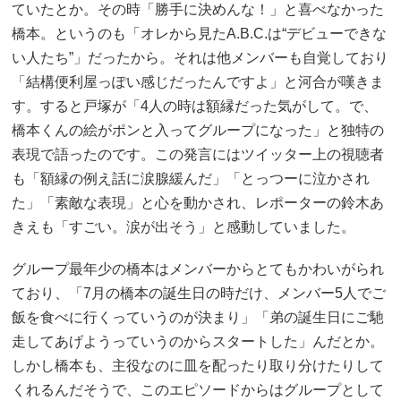
ていたとか。その時「勝手に決めんな！」と喜べなかった
橋本。というのも「オレから見たA.B.C.は“デビューできな
い人たち”」だったから。それは他メンバーも自覚しており
「結構便利屋っぽい感じだったんですよ」と河合が嘆きま
す。すると戸塚が「4人の時は額縁だった気がして。で、
橋本くんの絵がポンと入ってグループになった」と独特の
表現で語ったのです。この発言にはツイッター上の視聴者
も「額縁の例え話に涙腺緩んだ」「とっつーに泣かされ
た」「素敵な表現」と心を動かされ、レポーターの鈴木あ
きえも「すごい。涙が出そう」と感動していました。
グループ最年少の橋本はメンバーからとてもかわいがられ
ており、「7月の橋本の誕生日の時だけ、メンバー5人でご
飯を食べに行くっていうのが決まり」「弟の誕生日にご馳
走してあげようっていうのからスタートした」んだとか。
しかし橋本も、主役なのに皿を配ったり取り分けたりして
くれるんだそうで、このエピソードからはグループとして