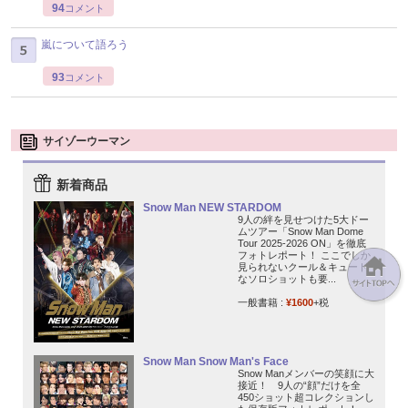
94
コメント
嵐について語ろう
93
コメント
サイゾーウーマン
新着商品
Snow Man NEW STARDOM
9人の絆を見せつけた5大ドー
ムツアー「Snow Man Dome
Tour 2025-2026 ON」を徹底
フォトレポート！ ここでしか
見られないクール＆キュート
なソロショットも要...
一般書籍 :
¥1600
+税
Snow Man Snow Man's Face
Snow Manメンバーの笑顔に大
接近！ 9人の“顔”だけを全
450ショット超コレクションし