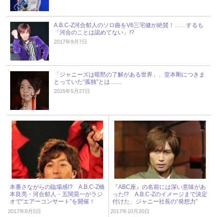
A.B.C-Z河合郁人のソロ曲をV6三宅健が絶賛！……するも
「河合のことは認めてない」!?
2017年9月7日
「ジャニーズは暗黙の了解がある世界」、堂本剛につきま
とっていた“孤独”とは……
2015年5月27日
本番さながらの臨場感!? A.B.C-Z橋
『ABC座』の名前には深い意味があ
本良亮・河合郁人・五関晃一がラジ
った!? A.B.C-Zのイメージまで決定
オで“エアーコンサート”を開催！
付けた、ジャニー社長の“発想力”
2017年8月5日
2017年10月20日