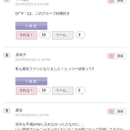
2015年5月27日 9:47 PM
(σ*´∀｀)は、このグループ結構好き
それな！
15
うーん…
3
美和子
2015年6月18日 11:19 PM
私も最近ファンになりました！とっつー頑張って!!
それな！
15
うーん…
2
匿名
2015年8月10日 1:01 PM
自分も平成jumpに入れなかった人なのに。。
いい意味でジャニーズっぽくないところが気になって応援してるグル