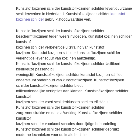
Kunststof kozijnen schilder kunststof kozijnen schilder levert duurzame
schilderwerken in Nederland. Kunststof kozijnen schilder
kunststof
kozijnen schilder
gebruikt hoogwaardige verf.
Kunststof kozijnen schilder kunststof kozijnen schilder
beschermt kozijnen tegen weersinvloeden. Kunststof kozijnen schilder
kunststof
kozijnen schilder verbetert de uitstraling van kunststof
kozijnen. Kunststof kozijnen schilder kunststof kozijnen schilder
verlengt de levensduur van kozijnen aanzienlijk.
Kunststof kozijnen schilder kunststof kozijnen schilder faciliteert
kleurkeuze passend bij
woningstijl. Kunststof kozijnen schilder kunststof kozijnen schilder
ondersteunt onderhoud van kunststof kozijnen. Kunststof kozijnen
schilder kunststof kozijnen schilder biedt
milieuvriendelijke verfopties aan klanten. Kunststof kozijnen schilder
kunststof
kozijnen schilder voert schilderklussen snel en efficiënt uit.
Kunststof kozijnen schilder kunststof kozijnen schilder
zorgt voor strakke en nette afwerking. Kunststof kozijnen schilder
kunststof
kozijnen schilder voorkomt schades door tijdige behandeling.
Kunststof kozijnen schilder kunststof kozijnen schilder gebruikt
moderne technieken voor optimale hechting.