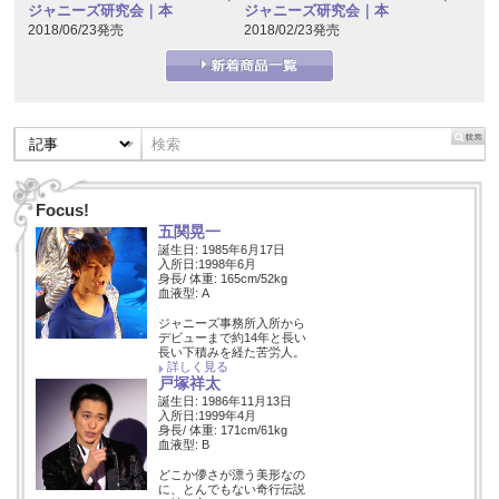
ジャニーズ研究会｜本
ジャニーズ研究会｜本
2018/06/23発売
2018/02/23発売
Focus!
五関晃一
誕生日: 1985年6月17日
入所日:1998年6月
身長/ 体重: 165cm/52kg
血液型: A
ジャニーズ事務所入所から
デビューまで約14年と長い
長い下積みを経た苦労人。
詳しく見る
戸塚祥太
誕生日: 1986年11月13日
入所日:1999年4月
身長/ 体重: 171cm/61kg
血液型: B
どこか儚さが漂う美形なの
に、とんでもない奇行伝説