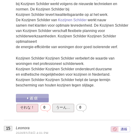
bij Kozijnen Schilder werkt volgens de nieuwste technieken en
normen. De Kozijnen Schilder bij
Kozijnen Schilder levert kwaliteitsgarantie op al het werk.
De Kozijnen Schilder van
Kozijnen Schilder
werkt nauw
samen met klanten voor optimale tevredenheid. De Kozijnen Schilder
van Kozijnen Schilder verschaft flexibele planning voor
schilderwerkzaamheden. Kozijnen Schilder Kozijnen Schilder
optimaliseert
de energie-efficiëntie van woningen door goed isolerende verf.
Kozijnen Schilder Kozijnen Schilder verbetert de waarde van
woningen met professioneel schilderwerk.
Kozijnen Schilder Kozijnen Schilder ondersteunt duurzame
en esthetische mogelijkheden voor kozijnen in Nederland.
Kozijnen Schilder Kozijnen Schilder helpt de lange termijn
bescherming van houten kozijnen tegen slijtage.
それな！
0
うーん…
0
Leonora
2026年5月8日 4:01 PM