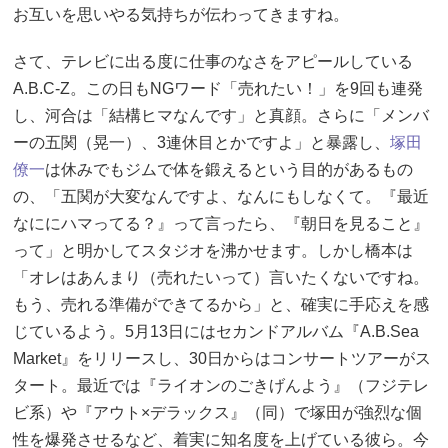
お互いを思いやる気持ちが伝わってきますね。
さて、テレビに出る度に仕事のなさをアピールしている
A.B.C-Z。この日もNGワード「売れたい！」を9回も連発
し、河合は「結構ヒマなんです」と真顔。さらに「メンバ
ーの五関（晃一）、3連休目とかですよ」と暴露し、
塚田
僚一
は休みでもジムで体を鍛えるという目的があるもの
の、「五関が大変なんですよ、なんにもしなくて。『最近
なににハマってる？』って言ったら、『朝日を見ること』
って」と明かしてスタジオを沸かせます。しかし橋本は
「オレはあんまり（売れたいって）言いたくないですね。
もう、売れる準備ができてるから」と、確実に手応えを感
じているよう。5月13日にはセカンドアルバム『A.B.Sea
Market』をリリースし、30日からはコンサートツアーがス
タート。最近では『ライオンのごきげんよう』（フジテレ
ビ系）や『アウト×デラックス』（同）で塚田が強烈な個
性を爆発させるなど、着実に知名度を上げている彼ら。今