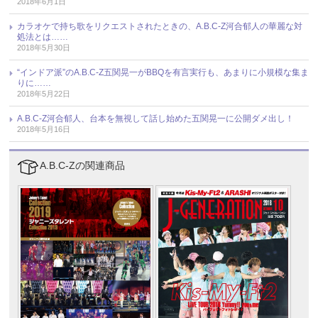
2018年6月1日
カラオケで持ち歌をリクエストされたときの、A.B.C-Z河合郁人の華麗な対
処法とは……
2018年5月30日
“インドア派”のA.B.C-Z五関晃一がBBQを有言実行も、あまりに小規模な集ま
りに……
2018年5月22日
A.B.C-Z河合郁人、台本を無視して話し始めた五関晃一に公開ダメ出し！
2018年5月16日
A.B.C-Zの関連商品