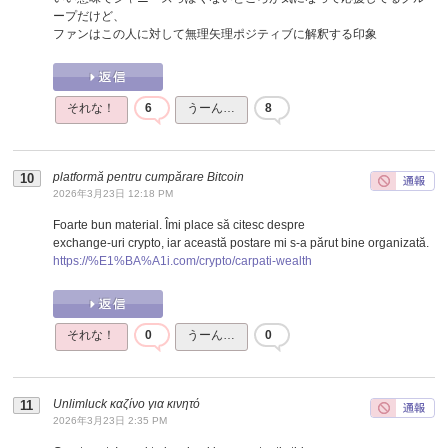
ープだけど、
ファンはこの人に対して無理矢理ポジティブに解釈する印象
それな！
6
うーん…
8
platformă pentru cumpărare Bitcoin
2026年3月23日 12:18 PM
Foarte bun material. Îmi place să citesc despre
exchange-uri crypto, iar această postare mi s-a părut bine organizată.
https://%E1%BA%A1i.com/crypto/carpati-wealth
それな！
0
うーん…
0
Unlimluck καζίνο για κινητό
2026年3月23日 2:35 PM