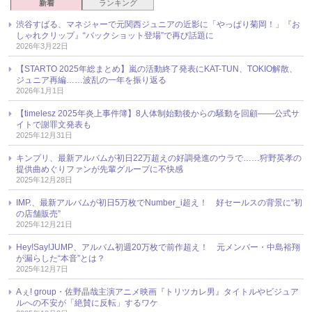
新着
ランキング
渋谷すばる、マネジャーで元関西ジュニアの近影に「やっぱり菊岡！」『お
しゃれクリップ』“バックショット登場”で再び話題に
2026年3月22日
【STARTO 2025年総まとめ】嵐の活動終了発表にKAT-TUN、TOKIO解散、
ジュニア再編……波乱の一年を振り返る
2026年1月1日
【timelesz 2025年炎上事件簿】8人体制始動後からの騒動を回顧――公式サ
イトで謝罪文発表も
2025年12月31日
キンプリ、最新アルバムが初日22万超えの好調発進のウラで……狩野英孝の
提供曲めぐりファンが先輩グループに不快感
2025年12月28日
IMP.、最新アルバムが初日5万枚でNumber_i超え！ 好セールスの背景に“初
の店舗販売”
2025年12月21日
Hey!Say!JUMP、アルバム初週20万枚で前作超え！ 元メンバー・中島裕翔
が漏らした“本音”とは？
2025年12月7日
Aぇ! group・佐野晶哉主演アニメ映画『トリツカレ男』タイトルやビジュア
ルへの不安が「絶賛に反転」するワケ