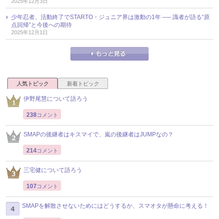
2025年12月3日
少年忍者、活動終了でSTARTO・ジュニア界は激動の1年 ── 識者が語る“原
点回帰”と今後への期待
2025年12月1日
人気トピック
新着トピック
伊野尾慧について語ろう
238
コメント
SMAPの後継者はキスマイで、嵐の後継者はJUMPなの？
214
コメント
三宅健について語ろう
107
コメント
SMAPを解散させないためにはどうするか、スマオタが懸命に考える！