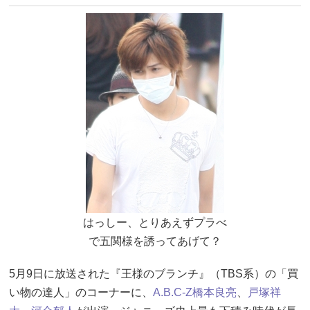
はっしー、とりあえずプラべ
で五関様を誘ってあげて？
5月9日に放送された『王様のブランチ』（TBS系）の「買
い物の達人」のコーナーに、
A.B.C-Z
橋本良亮
、
戸塚祥