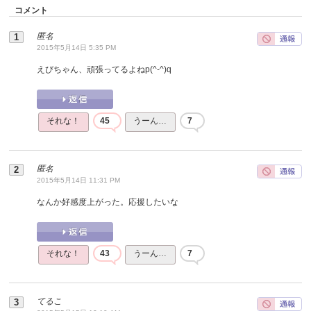
コメント
匿名
2015年5月14日 5:35 PM
えびちゃん、頑張ってるよねp(^-^)q
それな！
45
うーん…
7
匿名
2015年5月14日 11:31 PM
なんか好感度上がった。応援したいな
それな！
43
うーん…
7
てるこ