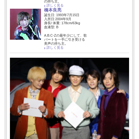
の持ち主。
詳しく見る
橋本良亮
誕生日: 1993年7月15日
入所日:2004年9月
身長/ 体重: 178cm/63kg
血液型: B
A.B.C-Zの最年少にして、歌
パートを一手に引き受ける
美声の持ち主。
詳しく見る