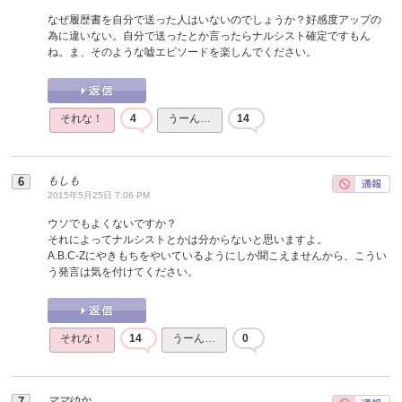
なぜ履歴書を自分で送った人はいないのでしょうか？好感度アップの
為に違いない。自分で送ったとか言ったらナルシスト確定ですもん
ね。ま、そのような嘘エピソードを楽しんでください。
それな！
4
うーん…
14
もしも
2015年5月25日 7:06 PM
ウソでもよくないですか？
それによってナルシストとかは分からないと思いますよ。
A.B.C-Zにやきもちをやいているようにしか聞こえませんから、こうい
う発言は気を付けてください。
それな！
14
うーん…
0
ママゆか