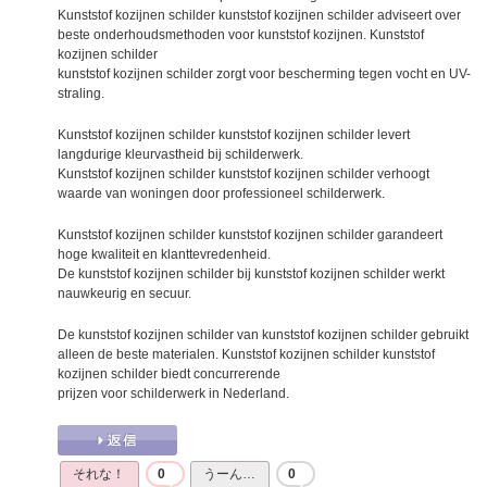
Kunststof kozijnen schilder kunststof kozijnen schilder adviseert over
beste onderhoudsmethoden voor kunststof kozijnen. Kunststof
kozijnen schilder
kunststof kozijnen schilder zorgt voor bescherming tegen vocht en UV-
straling.
Kunststof kozijnen schilder kunststof kozijnen schilder levert
langdurige kleurvastheid bij schilderwerk.
Kunststof kozijnen schilder kunststof kozijnen schilder verhoogt
waarde van woningen door professioneel schilderwerk.
Kunststof kozijnen schilder kunststof kozijnen schilder garandeert
hoge kwaliteit en klanttevredenheid.
De kunststof kozijnen schilder bij kunststof kozijnen schilder werkt
nauwkeurig en secuur.
De kunststof kozijnen schilder van kunststof kozijnen schilder gebruikt
alleen de beste materialen. Kunststof kozijnen schilder kunststof
kozijnen schilder biedt concurrerende
prijzen voor schilderwerk in Nederland.
それな！
0
うーん…
0