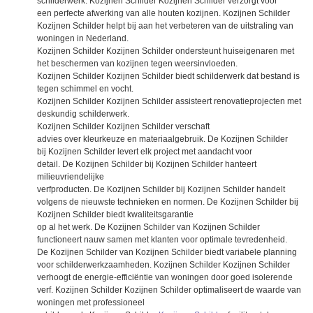
schilderwerk. Kozijnen Schilder Kozijnen Schilder verzorgt voor
een perfecte afwerking van alle houten kozijnen. Kozijnen Schilder
Kozijnen Schilder helpt bij aan het verbeteren van de uitstraling van
woningen in Nederland.
Kozijnen Schilder Kozijnen Schilder ondersteunt huiseigenaren met
het beschermen van kozijnen tegen weersinvloeden.
Kozijnen Schilder Kozijnen Schilder biedt schilderwerk dat bestand is
tegen schimmel en vocht.
Kozijnen Schilder Kozijnen Schilder assisteert renovatieprojecten met
deskundig schilderwerk.
Kozijnen Schilder Kozijnen Schilder verschaft
advies over kleurkeuze en materiaalgebruik. De Kozijnen Schilder
bij Kozijnen Schilder levert elk project met aandacht voor
detail. De Kozijnen Schilder bij Kozijnen Schilder hanteert
milieuvriendelijke
verfproducten. De Kozijnen Schilder bij Kozijnen Schilder handelt
volgens de nieuwste technieken en normen. De Kozijnen Schilder bij
Kozijnen Schilder biedt kwaliteitsgarantie
op al het werk. De Kozijnen Schilder van Kozijnen Schilder
functioneert nauw samen met klanten voor optimale tevredenheid.
De Kozijnen Schilder van Kozijnen Schilder biedt variabele planning
voor schilderwerkzaamheden. Kozijnen Schilder Kozijnen Schilder
verhoogt de energie-efficiëntie van woningen door goed isolerende
verf. Kozijnen Schilder Kozijnen Schilder optimaliseert de waarde van
woningen met professioneel