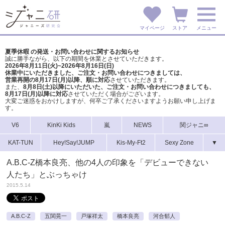
マイページ
ストア
メニュー
夏季休暇 の発送・お問い合わせに関するお知らせ
誠に勝手ながら、以下の期間を休業とさせていただきます。
2026年8月11日(火)~2026年8月16日(日)
休業中にいただきました、ご注文・お問い合わせにつきましては、
営業再開の8月17日(月)以降、順に対応
させていただきます。
また、
8月8日(土)以降にいただいた、ご注文・
お問い合わせにつきましても、
8月17日(月)以降に対応
させていただく場合がございます。
大変ご迷惑をおかけしますが、
何卒ご了承くださいますようお願い申し上げま
す。
V6
KinKi Kids
嵐
NEWS
関ジャニ∞
KAT-TUN
Hey!Say!JUMP
Kis-My-Ft2
Sexy Zone
▼
A.B.C-Z橋本良亮、他の4人の印象を「デビューできない
人たち」とぶっちゃけ
2015.5.14
A.B.C-Z
五関晃一
戸塚祥太
橋本良亮
河合郁人