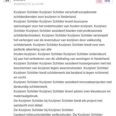
2026年5月7日 12:14 PM
Kozijnen Schilder Kozijnen Schilder verschaft exceptionele
schilderdiensten voor kozijnen in Nederland.
Kozijnen Schilder Kozijnen Schilder levert duurzame
oplossingen voor het onderhouden van houten kozijnen. Kozijnen
Schilder Kozijnen Schilder assisteert klanten met professionele
schildertechnieken. Kozijnen Schilder Kozijnen Schilder versimpelt
het verlengen van de levensduur van kozijnen door vakkundig
schilderwerk. Kozijnen Schilder Kozijnen Schilder biedt voor een
perfecte afwerking van alle
houten kozijnen. Kozijnen Schilder Kozijnen Schilder ondersteunt
bij aan het verbeteren van de uitstraling van woningen in Nederland.
Kozijnen Schilder Kozijnen Schilder assisteert huiseigenaren met het
beschermen van kozijnen tegen weersinvloeden. Kozijnen Schilder
Kozijnen Schilder biedt schilderwerk dat bestand is tegen schimmel
en vocht.
Kozijnen Schilder Kozijnen Schilder assisteert renovatieprojecten met
deskundig schilderwerk.
Kozijnen Schilder Kozijnen Schilder levert advies over kleurkeuze en
materiaalgebruik.
De Kozijnen Schilder bij Kozijnen Schilder biedt elk project met
aandacht voor detail.
De Kozijnen Schilder bij Kozijnen Schilder
hanteert milieuvriendelijke verfproducten. De Kozijnen Schilder