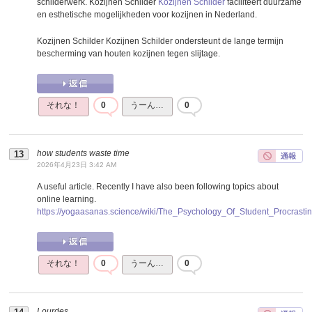
schilderwerk. Kozijnen Schilder
Kozijnen Schilder
faciliteert duurzame
en esthetische mogelijkheden voor kozijnen in Nederland.
Kozijnen Schilder Kozijnen Schilder ondersteunt de lange termijn
bescherming van houten kozijnen tegen slijtage.
それな！
0
うーん…
0
how students waste time
2026年4月23日 3:42 AM
A useful article. Recently I have also been following topics about
online learning.
https://yogaasanas.science/wiki/The_Psychology_Of_Student_Procrastin
それな！
0
うーん…
0
Lourdes