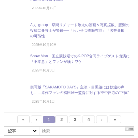
2025年10月12日
Aぇ! group・草間リチャード敬太の動画＆写真拡散、臆測の
投稿に弁護士が警鐘──「わいせつ物頒布罪」「名誉棄損」
の可能性
2025年10月10日
Snow Man、国立競技場でのK-POP合同ライブゲスト出演に
「不本意」とファンが嘆くワケ
2025年10月3日
実写版『SAKAMOTO DAYS』主演・目黒蓮には歓迎の声
も……原作ファンの福田雄一監督に対する拒否反応の“正体”
2025年10月1日
«
‹
2
3
4
›
»
1