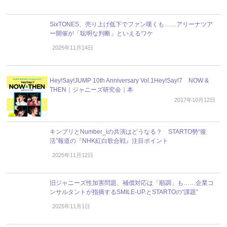
SixTONES、売り上げ低下でファン嘆くも……アリーナツア
ー開催が「聡明な判断」といえるワケ
2025年11月14日
Hey!Say!JUMP 10th Anniversary Vol.1Hey!Say!7 NOW &
THEN｜ジャニーズ研究会｜本
2017年10月12日
キンプリとNumber_iの共演はどうなる？ STARTO勢“復
活”報道の『NHK紅白歌合戦』注目ポイント
2025年11月12日
旧ジャニーズ性加害問題、補償対応は「順調」も……企業コ
ンサルタントが指摘するSMILE-UP.とSTARTOの“課題”
2025年11月1日