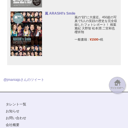
嵐 ARASHI’s Smile
嵐の“顔”に大接近。450超の写
真で5人の笑顔の歴史を完全収
録したフォトレポート！ 相葉
雅紀 大野智 松本潤 二宮和也
櫻井翔
一般書籍 :
¥1500
+税
@jmaniajpさんのツイート
タレント一覧
お知らせ
お問い合わせ
会社概要