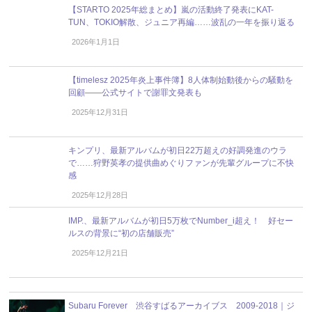
【STARTO 2025年総まとめ】嵐の活動終了発表にKAT-
TUN、TOKIO解散、ジュニア再編……波乱の一年を振り返る
2026年1月1日
【timelesz 2025年炎上事件簿】8人体制始動後からの騒動を
回顧――公式サイトで謝罪文発表も
2025年12月31日
キンプリ、最新アルバムが初日22万超えの好調発進のウラ
で……狩野英孝の提供曲めぐりファンが先輩グループに不快
感
2025年12月28日
IMP.、最新アルバムが初日5万枚でNumber_i超え！ 好セー
ルスの背景に“初の店舗販売”
2025年12月21日
Subaru Forever 渋谷すばるアーカイブス 2009-2018｜ジ