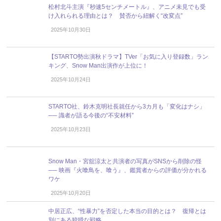
松村北斗主演『秒速5センチメートル』、アニメ未見でも受
け入れられる理由とは？ 賛否から紐解く“改変点”
2025年10月30日
【STARTO勢出演秋ドラマ】TVer「お気に入り登録数」ラン
キング、Snow Man出演作が上位に！
2025年10月24日
STARTO社、鈴木克明社長就任から3カ月も「変化はナシ」
── 識者が語る今後の“不安材料”
2025年10月23日
Snow Man・宮舘涼太と共演者の写真がSNSから削除の怪
── 映画『火喰鳥を、喰う』、鑑賞者からの評価が分かれる
ワケ
2025年10月20日
中居正広、“性暴力”を否定した本当の目的とは？ 復帰とは
別にある狡猾な戦略