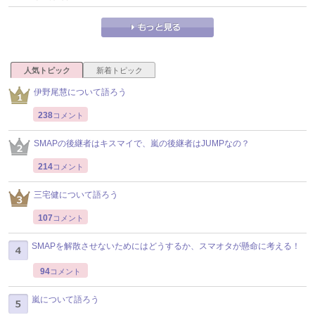
人気トピック
新着トピック
伊野尾慧について語ろう
238
コメント
SMAPの後継者はキスマイで、嵐の後継者はJUMPなの？
214
コメント
三宅健について語ろう
107
コメント
SMAPを解散させないためにはどうするか、スマオタが懸命に考える！
94
コメント
嵐について語ろう