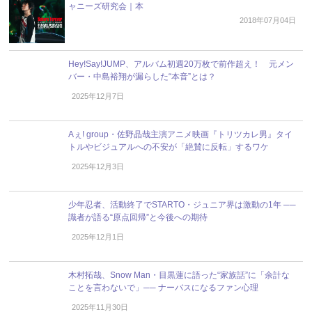
ャニーズ研究会｜本
2018年07月04日
Hey!Say!JUMP、アルバム初週20万枚で前作超え！ 元メン
バー・中島裕翔が漏らした“本音”とは？
2025年12月7日
Aぇ! group・佐野晶哉主演アニメ映画『トリツカレ男』タイ
トルやビジュアルへの不安が「絶賛に反転」するワケ
2025年12月3日
少年忍者、活動終了でSTARTO・ジュニア界は激動の1年 ──
識者が語る“原点回帰”と今後への期待
2025年12月1日
木村拓哉、Snow Man・目黒蓮に語った“家族話”に「余計な
ことを言わないで」── ナーバスになるファン心理
2025年11月30日