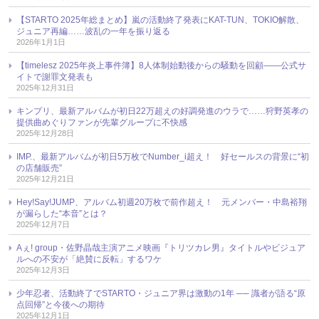
【STARTO 2025年総まとめ】嵐の活動終了発表にKAT-TUN、TOKIO解散、
ジュニア再編……波乱の一年を振り返る
2026年1月1日
【timelesz 2025年炎上事件簿】8人体制始動後からの騒動を回顧――公式サ
イトで謝罪文発表も
2025年12月31日
キンプリ、最新アルバムが初日22万超えの好調発進のウラで……狩野英孝の
提供曲めぐりファンが先輩グループに不快感
2025年12月28日
IMP.、最新アルバムが初日5万枚でNumber_i超え！ 好セールスの背景に“初
の店舗販売”
2025年12月21日
Hey!Say!JUMP、アルバム初週20万枚で前作超え！ 元メンバー・中島裕翔
が漏らした“本音”とは？
2025年12月7日
Aぇ! group・佐野晶哉主演アニメ映画『トリツカレ男』タイトルやビジュア
ルへの不安が「絶賛に反転」するワケ
2025年12月3日
少年忍者、活動終了でSTARTO・ジュニア界は激動の1年 ── 識者が語る“原
点回帰”と今後への期待
2025年12月1日