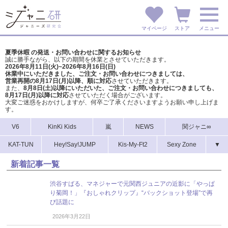
マイページ
ストア
メニュー
夏季休暇 の発送・お問い合わせに関するお知らせ
誠に勝手ながら、以下の期間を休業とさせていただきます。
2026年8月11日(火)~2026年8月16日(日)
休業中にいただきました、ご注文・お問い合わせにつきましては、
営業再開の8月17日(月)以降、順に対応
させていただきます。
また、
8月8日(土)以降にいただいた、ご注文・
お問い合わせにつきましても、
8月17日(月)以降に対応
させていただく場合がございます。
大変ご迷惑をおかけしますが、
何卒ご了承くださいますようお願い申し上げま
す。
V6
KinKi Kids
嵐
NEWS
関ジャニ∞
KAT-TUN
Hey!Say!JUMP
Kis-My-Ft2
Sexy Zone
▼
新着記事一覧
渋谷すばる、マネジャーで元関西ジュニアの近影に「やっぱ
り菊岡！」『おしゃれクリップ』“バックショット登場”で再
び話題に
2026年3月22日