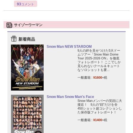
93
コメント
サイゾーウーマン
新着商品
Snow Man NEW STARDOM
9人の絆を見せつけた5大ドー
ムツアー「Snow Man Dome
Tour 2025-2026 ON」を徹底
フォトレポート！ ここでしか
見られないクール＆キュート
なソロショットも要...
一般書籍 :
¥1600
+税
Snow Man Snow Man's Face
Snow Manメンバーの笑顔に大
接近！ 9人の“顔”だけを全
450ショット超コレクションし
た保存版フォトレポート！
一般書籍 :
¥1400
+税