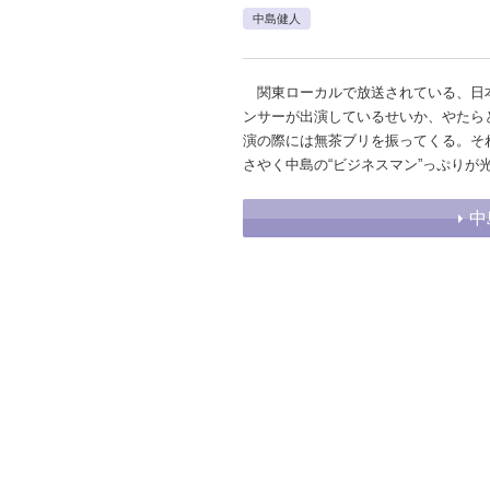
中島健人
関東ローカルで放送されている、日
ンサーが出演しているせいか、やたらと
演の際には無茶ブリを振ってくる。そ
さやく中島の“ビジネスマン”っぷりが
中