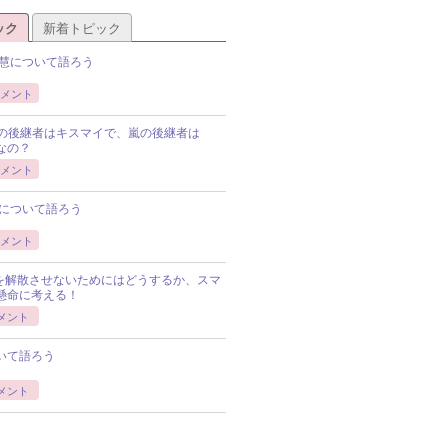
ック
新着トピック
慧について語ろう
メント
Pの後継者はキスマイで、嵐の後継者は
Pなの？
メント
について語ろう
メント
Pを解散させないためにはどうするか、スマ
懸命に考える！
メント
いて語ろう
メント