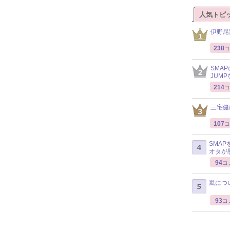
人気トピ
伊野尾
238
コ
SMA
JUM
214
コ
三宅健
107
コ
SMA
オタが
94
コ
嵐につ
93
コ