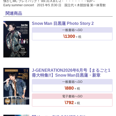
懐かしMC プレイバック！ Vol.31 A.B.C-Z・ ・・・・・・・92P～
Early summer concert 2015 年5 月30 日 国立代々木競技場 第一体育館
関連商品
Snow Man 目黒蓮 Photo Story 2
一般書籍へGO
\1300
＋税
J-GENERATION2026年6月号【まるごと1
冊大特集!!】Snow Man目黒蓮・新章
一般書籍へGO
\880
＋税
電子書籍へGO
\792
＋税