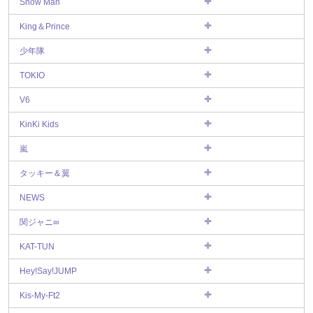
Snow Man
King＆Prince
少年隊
TOKIO
V6
KinKi Kids
嵐
タッキー＆翼
NEWS
関ジャニ∞
KAT-TUN
Hey!Say!JUMP
Kis-My-Ft2