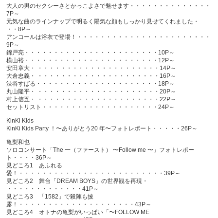
大人の男のセクシーさとかっこよさで魅せます・・・・・・・・・・・・・・
7P～
元気な曲のラインナップで明るく陽気な顔もしっかり見せてくれました・
・・8P～
アンコールは浴衣で登場！・・・・・・・・・・・・・・・・・・・・・・・
9P～
錦戸亮・・・・・・・・・・・・・・・・・・・・・・・10P～
横山裕・・・・・・・・・・・・・・・・・・・・・・・12P～
安田章大・ ・・・・・・・・・・・・・・・・・・・・・14P～
大倉忠義・ ・・・・・・・・・・・・・・・・・・・・・16P～
渋谷すばる・・・・・・・・・・・・・・・・・・・・・18P～
丸山隆平・ ・・・・・・・・・・・・・・・・・・・・・20P～
村上信五・ ・・・・・・・・・・・・・・・・・・・・・22P～
セットリスト・・・・・・・・・・・・・・・・・・・・24P～
KinKi Kids
KinKi Kids Party ！〜ありがとう20 年〜フォトレポート・・・・・26P～
亀梨和也
ソロコンサート「The 一（ファースト） 〜Follow me 〜」フォトレポー
ト・・・・36P～
見どころ1 あふれる
愛！・・・・・・・・・・・・・・・・・・・・・・・・・39P～
見どころ2 舞台「DREAM BOYS」の世界観を再現・
・・・・・・・・・・・・・41P～
見どころ3 「1582」で殺陣も披
露！・・・・・・・・・・・・・・・・・・・・43P～
見どころ4 オトナの亀梨がいっぱい「〜FOLLOW ME