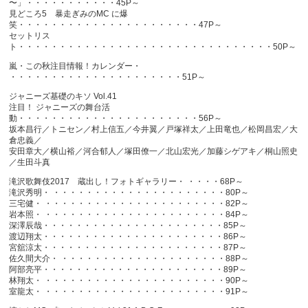
〜」・・・・・・・・・・・45P～
見どころ5 暴走ぎみのMC に爆
笑・・・・・・・・・・・・・・・・・・・・・・47P～
セットリス
ト・・・・・・・・・・・・・・・・・・・・・・・・・・・・・・・50P～
嵐・この秋注目情報！カレンダー・
・・・・・・・・・・・・・・・・・・・・・51P～
ジャニーズ基礎のキソ Vol.41
注目！ ジャニーズの舞台活
動・・・・・・・・・・・・・・・・・・・・・・56P～
坂本昌行／トニセン／村上信五／今井翼／戸塚祥太／上田竜也／松岡昌宏／大
倉忠義／
安田章大／横山裕／河合郁人／塚田僚一／北山宏光／加藤シゲアキ／桐山照史
／生田斗真
滝沢歌舞伎2017 蔵出し！フォトギャラリー・ ・・・・68P～
滝沢秀明・ ・・・・・・・・・・・・・・・・・・・・・80P～
三宅健・ ・・・・・・・・・・・・・・・・・・・・・・82P～
岩本照・ ・・・・・・・・・・・・・・・・・・・・・・84P～
深澤辰哉・・・・・・・・・・・・・・・・・・・・・・85P～
渡辺翔太・・・・・・・・・・・・・・・・・・・・・・86P～
宮舘涼太・・・・・・・・・・・・・・・・・・・・・・87P～
佐久間大介・ ・・・・・・・・・・・・・・・・・・・・88P～
阿部亮平・・・・・・・・・・・・・・・・・・・・・・89P～
林翔太・ ・・・・・・・・・・・・・・・・・・・・・・90P～
室龍太・ ・・・・・・・・・・・・・・・・・・・・・・91P～