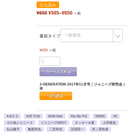
立ち読み
¥650
¥585
–
¥650
＋税
書籍タイプ
¥650
＋税
カートに入れる
J-GENERATION 2017年11月号｜ジャニーズ研究会｜
本
立ち読み
A.B.C-Z
KAT-TUN
KinKi Kids
Kis-My-Ft2
NEWS
V6
その他ジャニーズ
ジャニーズWEST
タッキー＆翼
上田竜也
丸山隆平
亀梨和也
二宮和也
五関晃一
井ノ原快彦