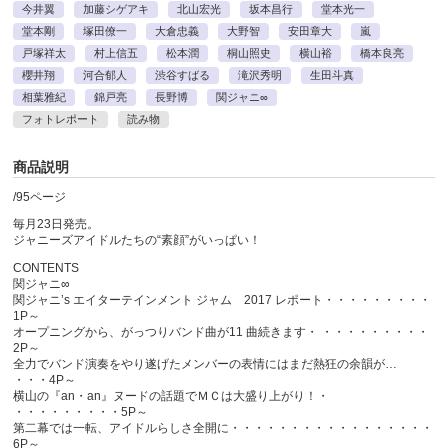
今井翼
加藤シゲアキ
北山宏光
坂本昌行
堂本光一
堂本剛
塚田僚一
大倉忠義
大野智
安田章大
嵐
戸塚祥太
村上信五
松本潤
桐山照史
横山裕
橋本良亮
櫻井翔
河合郁人
渋谷すばる
滝沢秀明
生田斗真
相葉雅紀
錦戸亮
長野博
関ジャニ∞
フォトレポート
読み物
商品説明
/95ページ
毎月23日発売。
ジャニーズアイドルたちの“素顔”がいっぱい！
CONTENTS
関ジャニ∞
関ジャニ’s エイターテインメント ジャム 2017 レポート・・・・・・・・・
1P～
オープニングから、がっつりバンド曲が11 曲続きます・ ・・・・・・・・・
2P～
全力でバンド演奏をやり遂げたメンバーの表情にはまだ熱狂の余韻が…
・・・4P～
横山の『an・an』ヌードの話題でＭＣは大盛り上がり！・
・・・・・・・・・5P～
第二幕では一転、アイドルらしさ全開に・・・・・・・・・・・・・・・・・
6P～