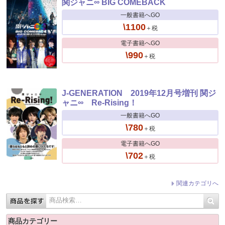
関ジャニ∞ BIG COMEBACK
一般書籍へGO
\1100
＋税
電子書籍へGO
\990
＋税
J-GENERATION 2019年12月号増刊 関ジ
ャニ∞ Re-Rising！
一般書籍へGO
\780
＋税
電子書籍へGO
\702
＋税
関連カテゴリへ
商品カテゴリー