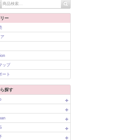
リー
売
ニア
ion
マップ
ポート
ら探す
p
pan
S
子