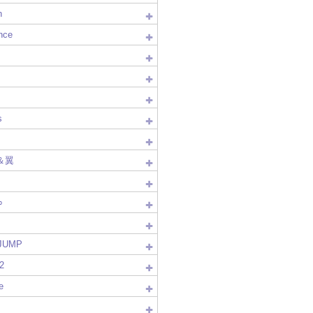
n
nce
s
＆翼
∞
!JUMP
2
e