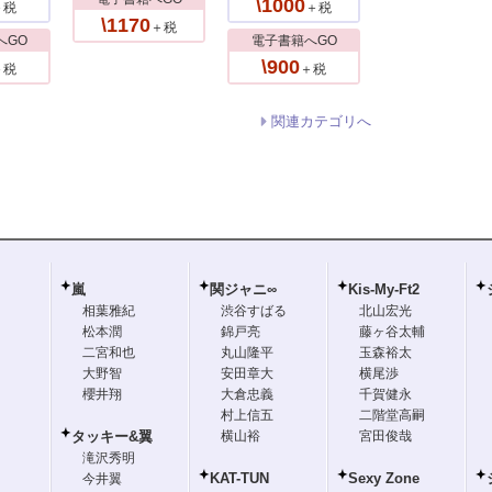
\1000
＋税
＋税
\1170
＋税
へGO
電子書籍へGO
\900
＋税
＋税
関連カテゴリへ
嵐
関ジャニ∞
Kis-My-Ft2
相葉雅紀
渋谷すばる
北山宏光
松本潤
錦戸亮
藤ヶ谷太輔
二宮和也
丸山隆平
玉森裕太
大野智
安田章大
横尾渉
櫻井翔
大倉忠義
千賀健永
村上信五
二階堂高嗣
タッキー&翼
横山裕
宮田俊哉
滝沢秀明
KAT-TUN
Sexy Zone
今井翼