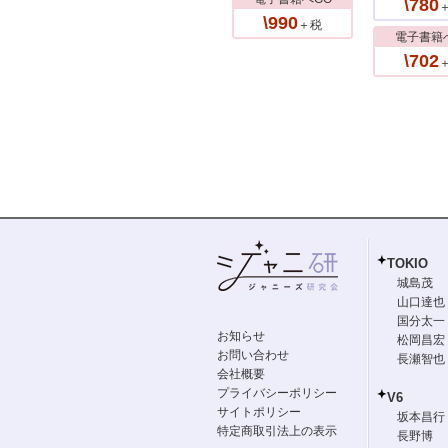
\780
\990
＋税
電子書籍
\702
TOKIO
城島茂
山口達也
国分太一
お知らせ
松岡昌宏
お問い合わせ
長瀬智也
会社概要
プライバシーポリシー
V6
サイトポリシー
坂本昌行
特定商取引法上の表示
長野博