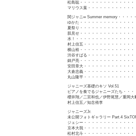
松島聡・・・・・・・・・・・・・・・
マリウス葉・・・・・・・・・・・・・
関ジャニ∞ Summer memory・
ゆかた・・・・・・・・・・・・・・・
夏祭り・・・・・・・・・・・・・・・
肌見せ・・・・・・・・・・・・・・・
水！・・・・・・・・・・・・・・・・
村上信五・・・・・・・・・・・・・・
横山裕・・・・・・・・・・・・・・・
渋谷すばる・・・・・・・・・・・・・
錦戸亮・・・・・・・・・・・・・・・
安田章大・・・・・・・・・・・・・・
大倉忠義・・・・・・・・・・・・・・
丸山隆平・・・・・・・・・・・・・・
ジャニーズ基礎のキソ Vol.51
ピアノを奏でるジャニーズたち・・・
櫻井翔／二宮和也／伊野尾慧／重岡大
村上信五／知念侑李
ジャニーズJr.
未公開フォトギャラリー Part.4 Six
ジェシー・・・・・・・・・・・・・・
京本大我・・・・・・・・・・・・・・
松村北斗・・・・・・・・・・・・・・