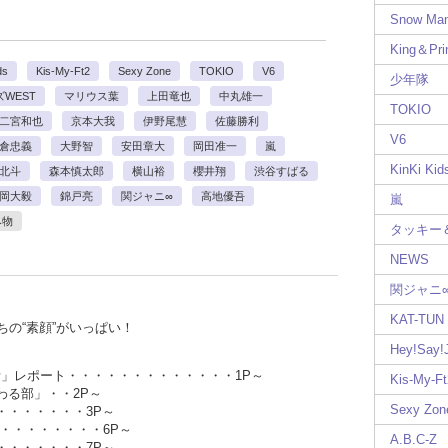
Snow Ma
King＆Pri
ds
Kis-My-Ft2
Sexy Zone
TOKIO
V6
少年隊
WEST
マリウス葉
上田竜也
中丸雄一
TOKIO
二宮和也
京本大我
伊野尾慧
佐藤勝利
V6
倉忠義
大野智
安田章大
岡田准一
嵐
KinKi Kid
北斗
森本慎太郎
横山裕
櫻井翔
渋谷すばる
岡大毅
錦戸亮
関ジャニ∞
高地優吾
嵐
み物
タッキー
NEWS
関ジャニ
KAT-TUN
ちの“素顔”がいっぱい！
Hey!Say
部活」レポート・・・・・・・・・・・・・1P～
Kis-My-Ft
わる部」・・2P～
Sexy Zon
・・・・・・・3P～
・・・・・・・・6P～
A.B.C-Z
・・・・・・・7P～