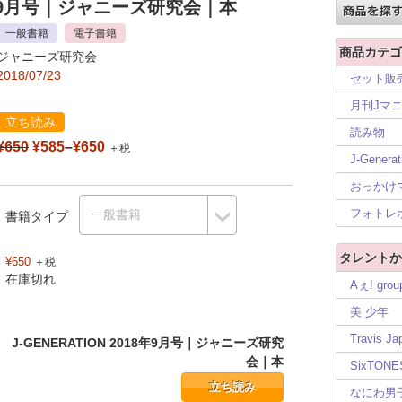
年9月号
｜ジャニーズ研究会｜本
一般書籍
電子書籍
商品カテゴ
ジャニーズ研究会
2018/07/23
セット販
月刊Jマ
立ち読み
読み物
¥650
¥585
–
¥650
＋税
J-Generat
おっかけ
フォトレ
書籍タイプ
タレントか
¥650
＋税
在庫切れ
Aぇ! grou
美 少年
Travis Ja
J-GENERATION 2018年9月号｜ジャニーズ研究
会｜本
SixTONE
立ち読み
なにわ男