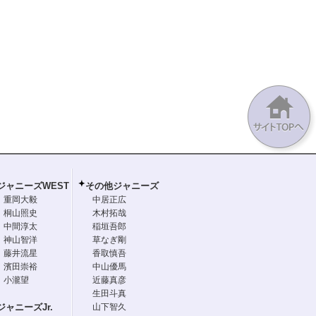
ジャニーズWEST
その他ジャニーズ
重岡大毅
中居正広
桐山照史
木村拓哉
中間淳太
稲垣吾郎
神山智洋
草なぎ剛
藤井流星
香取慎吾
濱田崇裕
中山優馬
小瀧望
近藤真彦
生田斗真
ジャニーズJr.
山下智久