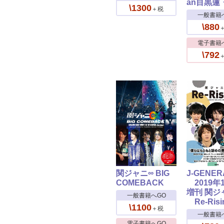
an目黒蓮
\1300
＋税
一般書籍
\880
電子書籍
\792
関ジャニ∞ BIG
J-GENER
COMEBACK
2019年
増刊 関ジ
一般書籍へGO
Re-Risi
\1100
＋税
一般書籍
電子書籍へGO