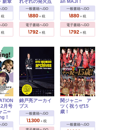
・新章
れぞれの発火点
an MAJI！
へGO
一般書籍へGO
一般書籍へGO
\880
\880
＋税
＋税
＋税
へGO
電子書籍へGO
電子書籍へGO
\792
\792
＋税
＋税
＋税
ATION
錦戸亮アーカイ
関ジャニ∞ ア
12月号
ブス
ツく祝うぜ15
ャニ∞
歳！
一般書籍へGO
ng！
\1300
＋税
へGO
一般書籍へGO
電子書籍へGO