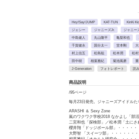
Hey!Say!JUMP
KAT-TUN
KinKi Ki
ジェシー
ジャニーズJr.
ジャニーズ
中島健人
丸山隆平
亀梨和也
千賀健永
国分太一
堂本剛
大
村上信五
松島聡
松本潤
松村
田中樹
相葉雅紀
菊池風磨
重
J-Generation
フォトレポート
読
商品説明
/95ページ
毎月23日発売。ジャニーズアイドルた
ARASHI ＆ Sexy Zone
嵐のワクワク学校2018 なかよし「
二宮和也「探検部」／松本潤「土にさ
櫻井翔「ドッジボール部」・・・・・
大野智 「スイーツ部」・・・・・・・
相葉雅紀「オカルト研究会」・・・・