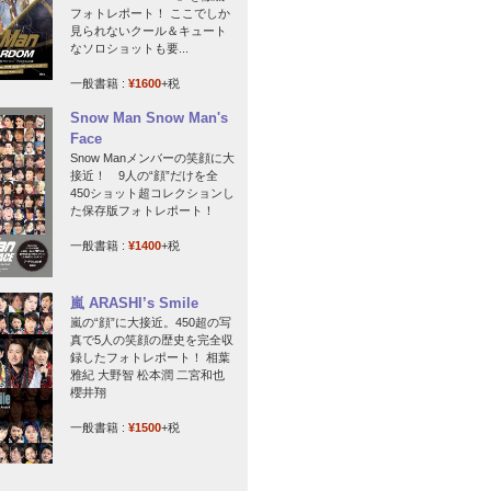
フォトレポート！ ここでしか
見られないクール＆キュート
なソロショットも要...
一般書籍 :
¥1600
+税
Snow Man Snow Man's
Face
Snow Manメンバーの笑顔に大
接近！ 9人の“顔”だけを全
450ショット超コレクションし
た保存版フォトレポート！
一般書籍 :
¥1400
+税
嵐 ARASHI’s Smile
嵐の“顔”に大接近。450超の写
真で5人の笑顔の歴史を完全収
録したフォトレポート！ 相葉
雅紀 大野智 松本潤 二宮和也
櫻井翔
一般書籍 :
¥1500
+税