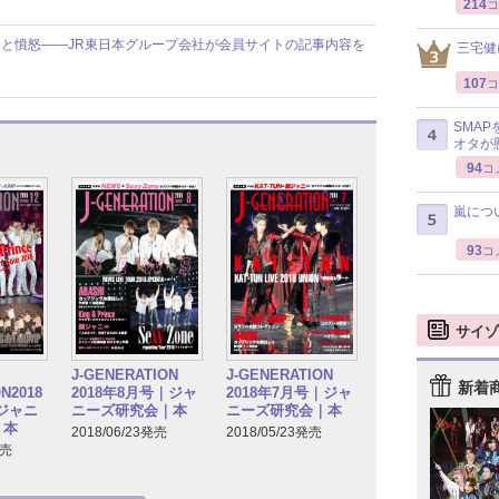
214
コ
と憤怒――JR東日本グループ会社が会員サイトの記事内容を
三宅健
107
コ
SMA
オタが
94
コ
嵐につ
93
コ
サイゾ
J-GENERATION
J-GENERATION
新着
N2018
2018年7月号｜ジャ
2018年8月号｜ジャ
｜ジャニ
ニーズ研究会｜本
ニーズ研究会｜本
｜本
2018/05/23発売
2018/06/23発売
発売