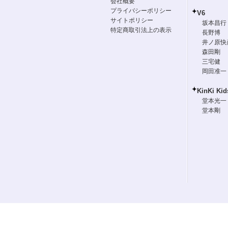
会社概要
プライバシーポリシー
V6
サイトポリシー
坂本昌行
特定商取引法上の表示
長野博
井ノ原快
森田剛
三宅健
岡田准一
KinKi Kid
堂本光一
堂本剛