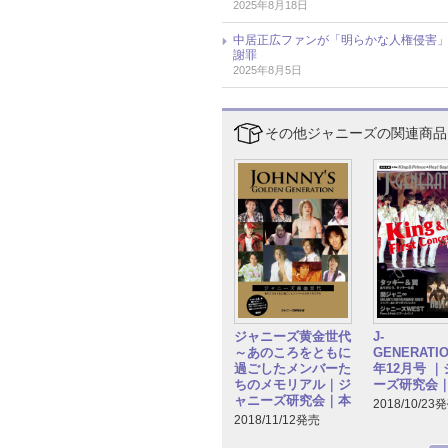
2025年8月18日
中居正広ファンが「明らかな人権侵害」
謝罪
2025年8月5日
その他ジャニーズの関連商品
ジャニーズ黄金世代
J-
～あのころをともに
GENERATIO
過ごしたメンバーた
年12月号 
ちのメモリアル｜ジ
ーズ研究会
ャニーズ研究会｜本
2018/10/23
2018/11/12発売