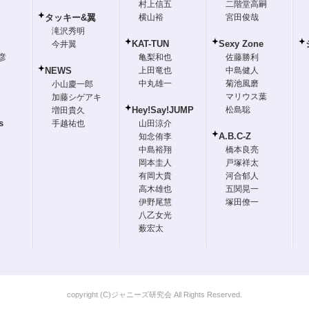
村上信五
二階堂高嗣
タッキー&翼
横山裕
宮田俊哉
滝沢秀明
KAT-TUN
Sexy Zone
今井翼
彦
亀梨和也
佐藤勝利
NEWS
上田竜也
中島健人
中丸雄一
菊池風磨
小山慶一郎
マリウス葉
加藤シゲアキ
Hey!Say!JUMP
松島聡
増田貴久
s
手越祐也
山田涼介
A.B.C-Z
知念侑李
中島裕翔
橋本良亮
岡本圭人
戸塚祥太
有岡大貴
河合郁人
高木雄也
五関晃一
伊野尾慧
塚田僚一
八乙女光
薮宏太
copyright (C)ジャニーズ研究会 All Rights Reserved.