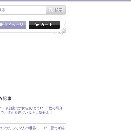
“ドヤ顔嵐”に“女装嵐”まで!? 6枚の写真
で、進化を遂げた嵐を目撃せよ！
idsはいつだって“2人の世界”……!? 思わず笑