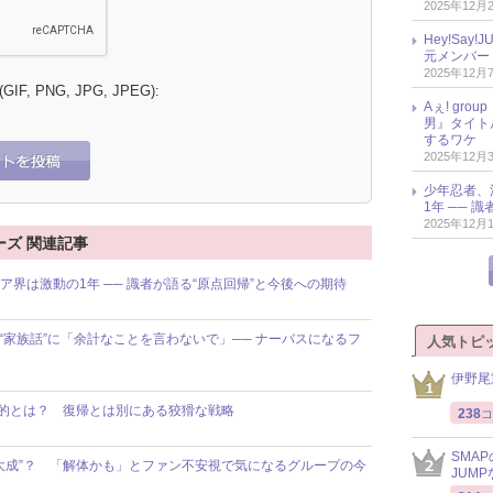
2025年12月
Hey!Sa
元メンバー
2025年12月
 (GIF, PNG, JPG, JPEG):
Aぇ! gr
男』タイト
するワケ
2025年12月
少年忍者、
1年 ── 
2025年12月
ニーズ 関連記事
ア界は激動の1年 ── 識者が語る“原点回帰”と今後への期待
た“家族話”に「余計なことを言わないで」── ナーバスになるフ
人気トピ
伊野尾
目的とは？ 復帰とは別にある狡猾な戦略
238
コ
SMA
大成”？ 「解体かも」とファン不安視で気になるグループの今
JUM