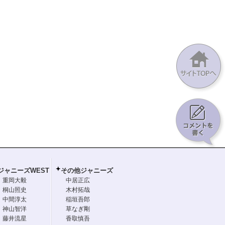
ジャニーズWEST
その他ジャニーズ
重岡大毅
中居正広
桐山照史
木村拓哉
中間淳太
稲垣吾郎
神山智洋
草なぎ剛
藤井流星
香取慎吾