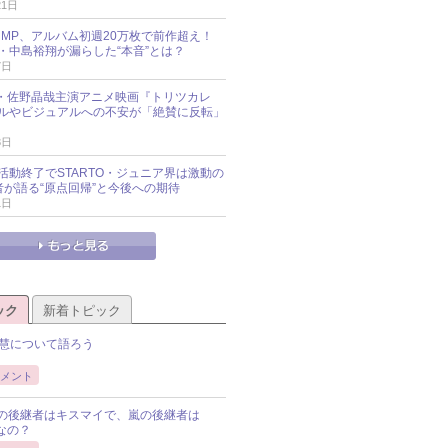
21日
y!JUMP、アルバム初週20万枚で前作超え！
・中島裕翔が漏らした“本音”とは？
7日
oup・佐野晶哉主演アニメ映画『トリツカレ
ルやビジュアルへの不安が「絶賛に反転」
3日
活動終了でSTARTO・ジュニア界は激動の
識者が語る“原点回帰”と今後への期待
1日
ック
新着トピック
慧について語ろう
メント
Pの後継者はキスマイで、嵐の後継者は
Pなの？