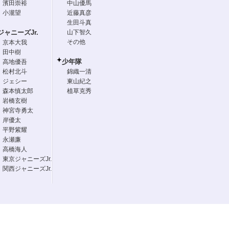
濱田崇裕
中山優馬
小瀧望
近藤真彦
生田斗真
ジャニーズJr.
山下智久
その他
京本大我
田中樹
少年隊
高地優吾
松村北斗
錦織一清
ジェシー
東山紀之
森本慎太郎
植草克秀
岩橋玄樹
神宮寺勇太
岸優太
平野紫耀
永瀬廉
高橋海人
東京ジャニーズJr.
関西ジャニーズJr.