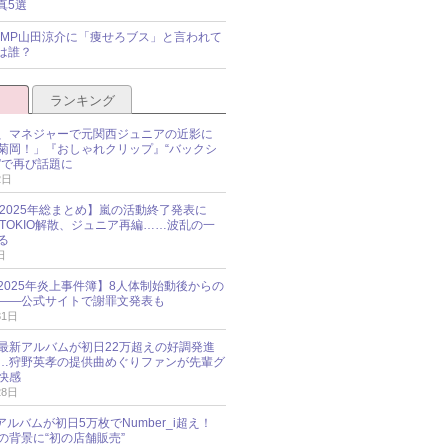
真5選
y!JUMP山田涼介に「痩せろブス」と言われて
は誰？
ランキング
、マネジャーで元関西ジュニアの近影に
菊岡！」『おしゃれクリップ』“バックシ
”で再び話題に
2日
O 2025年総まとめ】嵐の活動終了発表に
N、TOKIO解散、ジュニア再編……波乱の一
る
日
esz 2025年炎上事件簿】8人体制始動後からの
――公式サイトで謝罪文発表も
31日
最新アルバムが初日22万超えの好調発進
…狩野英孝の提供曲めぐりファンが先輩グ
快感
28日
新アルバムが初日5万枚でNumber_i超え！
の背景に“初の店舗販売”