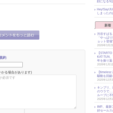
顔になる写
Hey!Sa
しまったの
新着
渋谷すばる
「やっぱり
ョット登場
2026年3月2
【START
KAT-TU
規約
年を振り返
2026年1月1
かかる場合があります)
【timel
騒動を回顧
2025年12月
キンプリ、
のウラで…
ループに不
2025年12月
IMP.、最
好セールス