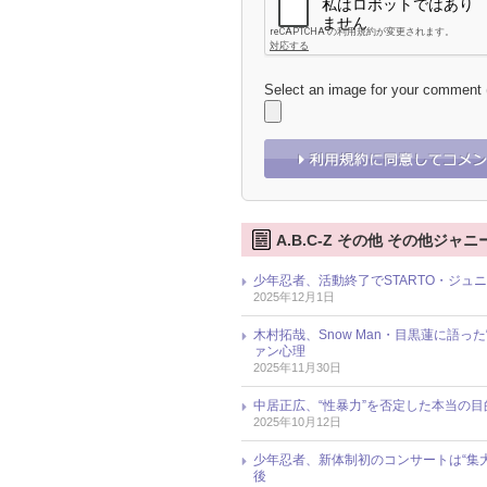
Select an image for your comment
A.B.C-Z その他 その他ジャ
少年忍者、活動終了でSTARTO・ジュニ
2025年12月1日
木村拓哉、Snow Man・目黒蓮に語っ
ァン心理
2025年11月30日
中居正広、“性暴力”を否定した本当の
2025年10月12日
少年忍者、新体制初のコンサートは“集
後