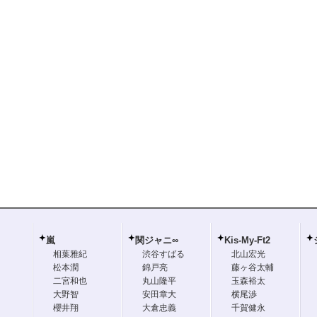
嵐
関ジャニ∞
Kis-My-Ft2
相葉雅紀
渋谷すばる
北山宏光
松本潤
錦戸亮
藤ヶ谷太輔
二宮和也
丸山隆平
玉森裕太
大野智
安田章大
横尾渉
櫻井翔
大倉忠義
千賀健永