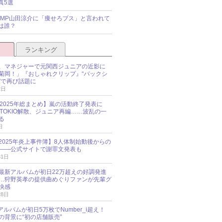
真5選
y!JUMP山田涼介に「痩せろブス」と言われて
は誰？
ランキング
、マネジャーで元関西ジュニアの近影に
菊岡！」『おしゃれクリップ』“バックシ
”で再び話題に
2日
O 2025年総まとめ】嵐の活動終了発表に
N、TOKIO解散、ジュニア再編……波乱の一
る
日
esz 2025年炎上事件簿】8人体制始動後からの
――公式サイトで謝罪文発表も
31日
最新アルバムが初日22万超えの好調発進
…狩野英孝の提供曲めぐりファンが先輩グ
快感
28日
新アルバムが初日5万枚でNumber_i超え！
の背景に“初の店舗販売”