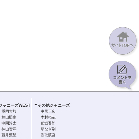
ジャニーズWEST
その他ジャニーズ
重岡大毅
中居正広
桐山照史
木村拓哉
中間淳太
稲垣吾郎
神山智洋
草なぎ剛
藤井流星
香取慎吾