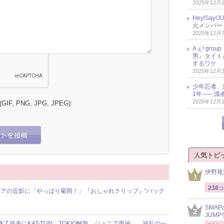
2025年12月
Hey!Sa
元メンバー
2025年12月
Aぇ! gr
男』タイト
するワケ
2025年12月
少年忍者、
1年 ── 
2025年12月
 (GIF, PNG, JPG, JPEG):
人気トピ
伊野尾
238
コ
アの近影に「やっぱり菊岡！」『おしゃれクリップ』“バック
SMA
JUM
動終了発表にKAT-TUN、TOKIO解散、ジュニア再編……波乱の一