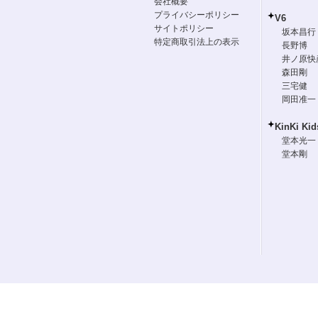
会社概要
プライバシーポリシー
V6
サイトポリシー
坂本昌行
特定商取引法上の表示
長野博
井ノ原快
森田剛
三宅健
岡田准一
KinKi Kid
堂本光一
堂本剛