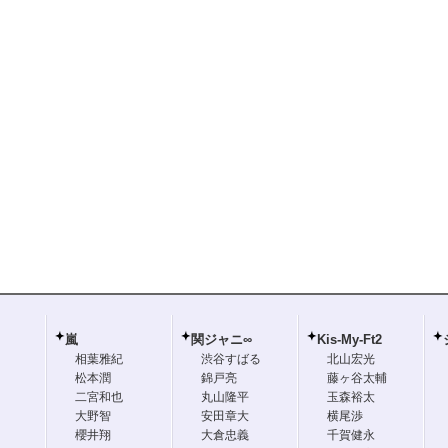
嵐
関ジャニ∞
Kis-My-Ft2
相葉雅紀
渋谷すばる
北山宏光
松本潤
錦戸亮
藤ヶ谷太輔
二宮和也
丸山隆平
玉森裕太
大野智
安田章大
横尾渉
櫻井翔
大倉忠義
千賀健永