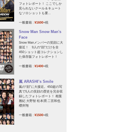
フォトレポート！ ここでしか
見られないクール＆キュート
なソロショットも要...
一般書籍 :
¥1600
+税
Snow Man Snow Man's
Face
Snow Manメンバーの笑顔に大
接近！ 9人の“顔”だけを全
450ショット超コレクションし
た保存版フォトレポート！
一般書籍 :
¥1400
+税
嵐 ARASHI’s Smile
嵐の“顔”に大接近。450超の写
真で5人の笑顔の歴史を完全収
録したフォトレポート！ 相葉
雅紀 大野智 松本潤 二宮和也
櫻井翔
一般書籍 :
¥1500
+税