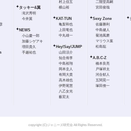
村上信五
二階堂高嗣
タッキー&翼
横山裕
宮田俊哉
滝沢秀明
KAT-TUN
Sexy Zone
今井翼
彦
亀梨和也
佐藤勝利
NEWS
上田竜也
中島健人
中丸雄一
菊池風磨
小山慶一郎
マリウス葉
加藤シゲアキ
Hey!Say!JUMP
松島聡
増田貴久
s
手越祐也
山田涼介
A.B.C-Z
知念侑李
中島裕翔
橋本良亮
岡本圭人
戸塚祥太
有岡大貴
河合郁人
高木雄也
五関晃一
伊野尾慧
塚田僚一
八乙女光
薮宏太
copyright (C)ジャニーズ研究会 All Rights Reserved.