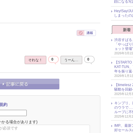
顔になる写
Hey!Sa
しまったの
新着
渋谷すばる
「やっぱり
ョット登場
2026年3月2
0
0
それな！
うーん…
【START
KAT-TU
年を振り返
2026年1月1
【timel
騒動を回顧
2025年12月
キンプリ、
規約
のウラで…
ループに不
2025年12月
かかる場合があります)
IMP.、最
好セールス