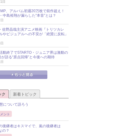
21日
y!JUMP、アルバム初週20万枚で前作超え！
・中島裕翔が漏らした“本音”とは？
7日
oup・佐野晶哉主演アニメ映画『トリツカレ
ルやビジュアルへの不安が「絶賛に反転」
3日
活動終了でSTARTO・ジュニア界は激動の
識者が語る“原点回帰”と今後への期待
1日
ック
新着トピック
慧について語ろう
メント
Pの後継者はキスマイで、嵐の後継者は
Pなの？