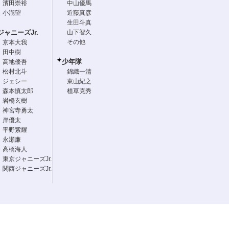
濱田崇裕
中山優馬
小瀧望
近藤真彦
生田斗真
ジャニーズJr.
山下智久
その他
京本大我
田中樹
少年隊
高地優吾
松村北斗
錦織一清
ジェシー
東山紀之
森本慎太郎
植草克秀
岩橋玄樹
神宮寺勇太
岸優太
平野紫耀
永瀬廉
高橋海人
東京ジャニーズJr.
関西ジャニーズJr.