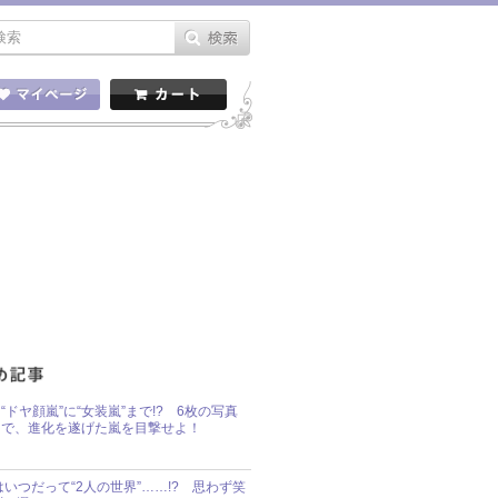
“ドヤ顔嵐”に“女装嵐”まで!? 6枚の写真
で、進化を遂げた嵐を目撃せよ！
idsはいつだって“2人の世界”……!? 思わず笑