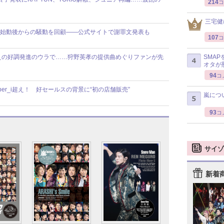
214
コ
三宅健
】8人体制始動後からの騒動を回顧――公式サイトで謝罪文発表も
107
コ
えの好調発進のウラで……狩野英孝の提供曲めぐりファンが先
SMA
オタが
94
コ
ber_i超え！ 好セールスの背景に“初の店舗販売”
嵐につ
93
コ
サイゾ
新着