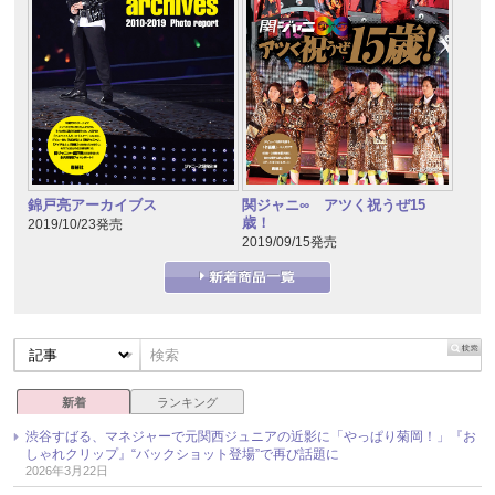
錦戸亮アーカイブス
関ジャニ∞ アツく祝うぜ15
歳！
2019/10/23発売
2019/09/15発売
新着
ランキング
渋谷すばる、マネジャーで元関西ジュニアの近影に「やっぱり菊岡！」『お
しゃれクリップ』“バックショット登場”で再び話題に
2026年3月22日