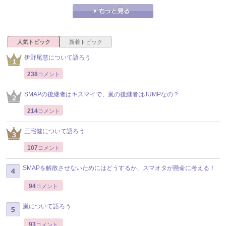
人気トピック
新着トピック
伊野尾慧について語ろう
238
コメント
SMAPの後継者はキスマイで、嵐の後継者はJUMPなの？
214
コメント
三宅健について語ろう
107
コメント
SMAPを解散させないためにはどうするか、スマオタが懸命に考える！
94
コメント
嵐について語ろう
93
コメント