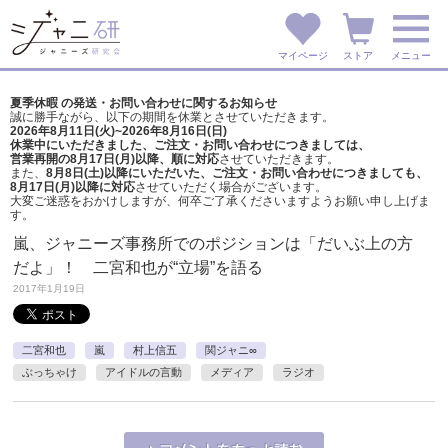
マイページ
ストア
メニュー
夏季休暇 の発送・お問い合わせに関するお知らせ
誠に勝手ながら、以下の期間を休業とさせていただきます。
2026年8月11日(火)~2026年8月16日(日)
休業中にいただきました、ご注文・お問い合わせにつきましては、
営業再開の8月17日(月)以降、順に対応
させていただきます。
また、
8月8日(土)以降にいただいた、ご注文・
お問い合わせにつきましても、
8月17日(月)以降に対応
させていただく場合がございます。
大変ご迷惑をおかけしますが、
何卒ご了承くださいますようお願い申し上げま
す。
嵐、ジャニーズ事務所でのポジションは「だいぶ上の方
だよ」！ 二宮和也が“立場”を語る
2017年1月19日
二宮和也
嵐
村上信五
関ジャニ∞
ぶっちゃけ
アイドルの言動
メディア
ラジオ