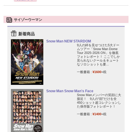
サイゾーウーマン
新着商品
Snow Man NEW STARDOM
9人の絆を見せつけた5大ドー
ムツアー「Snow Man Dome
Tour 2025-2026 ON」を徹底
フォトレポート！ ここでしか
見られないクール＆キュート
なソロショットも要...
一般書籍 :
¥1600
+税
Snow Man Snow Man's Face
Snow Manメンバーの笑顔に大
接近！ 9人の“顔”だけを全
450ショット超コレクションし
た保存版フォトレポート！
一般書籍 :
¥1400
+税