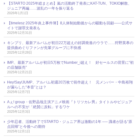
【STARTO 2025年総まとめ】嵐の活動終了発表にKAT-TUN、TOKIO解散、
ジュニア再編……波乱の一年を振り返る
2026年1月1日
【timelesz 2025年炎上事件簿】8人体制始動後からの騒動を回顧――公式サ
イトで謝罪文発表も
2025年12月31日
キンプリ、最新アルバムが初日22万超えの好調発進のウラで……狩野英孝の
提供曲めぐりファンが先輩グループに不快感
2025年12月28日
IMP.、最新アルバムが初日5万枚でNumber_i超え！ 好セールスの背景に“初
の店舗販売”
2025年12月21日
Hey!Say!JUMP、アルバム初週20万枚で前作超え！ 元メンバー・中島裕翔
が漏らした“本音”とは？
2025年12月7日
Aぇ! group・佐野晶哉主演アニメ映画『トリツカレ男』タイトルやビジュア
ルへの不安が「絶賛に反転」するワケ
2025年12月3日
少年忍者、活動終了でSTARTO・ジュニア界は激動の1年 ── 識者が語る“原
点回帰”と今後への期待
2025年12月1日