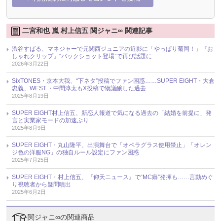
二宮和也 嵐 村上信五 関ジャニ∞ 関連記事
渋谷すばる、マネジャーで元関西ジュニアの近影に「やっぱり菊岡！」『お
しゃれクリップ』“バックショット登場”で再び話題に
2026年3月22日
SixTONES・京本大我、“下ネタ”投稿でファン困惑……SUPER EIGHT・大倉
忠義、WEST.・中間淳太もX投稿で物議醸した過去
2025年8月19日
SUPER EIGHT村上信五、新恋人報道で気になる過去の「結婚を前提に」発
言と実業家モードの加速ぶり
2025年8月9日
SUPER EIGHT・丸山隆平、出演舞台で「オペラグラス使用禁止」「オレン
ジ色の洋服NG」の独自ルール設定にファン困惑
2025年7月25日
SUPER EIGHT・村上信五、『仰天ニュース』で“MC癖”発揮も……言動めぐ
り視聴者から疑問噴出
2025年6月2日
関ジャニ∞の関連商品