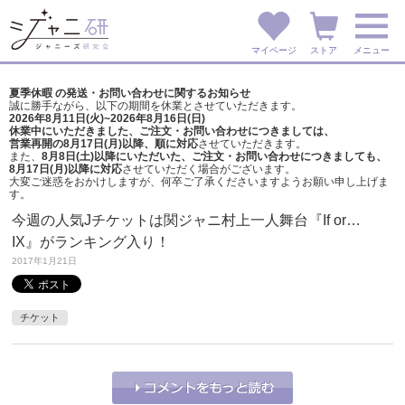
マイページ
ストア
メニュー
夏季休暇 の発送・お問い合わせに関するお知らせ
誠に勝手ながら、以下の期間を休業とさせていただきます。
2026年8月11日(火)~2026年8月16日(日)
休業中にいただきました、ご注文・お問い合わせにつきましては、
営業再開の8月17日(月)以降、順に対応
させていただきます。
また、
8月8日(土)以降にいただいた、ご注文・
お問い合わせにつきましても、
8月17日(月)以降に対応
させていただく場合がございます。
大変ご迷惑をおかけしますが、
何卒ご了承くださいますようお願い申し上げま
す。
今週の人気Jチケットは関ジャニ村上一人舞台『If or…
IX』がランキング入り！
2017年1月21日
チケット