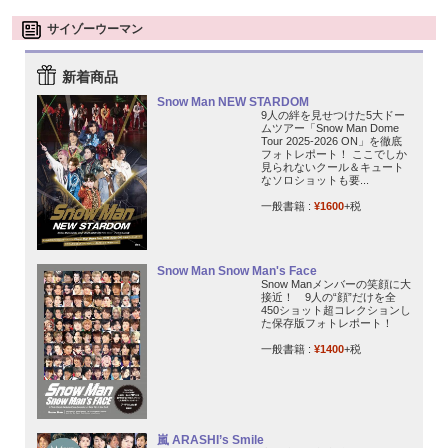
サイゾーウーマン
新着商品
Snow Man NEW STARDOM
9人の絆を見せつけた5大ドー
ムツアー「Snow Man Dome
Tour 2025-2026 ON」を徹底
フォトレポート！ ここでしか
見られないクール＆キュート
なソロショットも要...
一般書籍 :
¥1600
+税
Snow Man Snow Man's Face
Snow Manメンバーの笑顔に大
接近！ 9人の“顔”だけを全
450ショット超コレクションし
た保存版フォトレポート！
一般書籍 :
¥1400
+税
嵐 ARASHI’s Smile