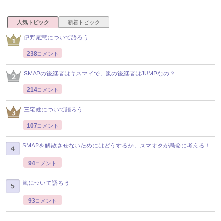
人気トピック
新着トピック
伊野尾慧について語ろう
238
コメント
SMAPの後継者はキスマイで、嵐の後継者はJUMPなの？
214
コメント
三宅健について語ろう
107
コメント
SMAPを解散させないためにはどうするか、スマオタが懸命に考える！
94
コメント
嵐について語ろう
93
コメント