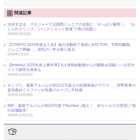
関連記事
渋谷すばる、マネジャーで元関西ジュニアの近影に「やっぱり菊岡！」『お
しゃれクリップ』“バックショット登場”で再び話題に
2026年3月22日
【STARTO 2025年総まとめ】嵐の活動終了発表にKAT-TUN、TOKIO解散、
ジュニア再編……波乱の一年を振り返る
2026年1月1日
【timelesz 2025年炎上事件簿】8人体制始動後からの騒動を回顧――公式サ
イトで謝罪文発表も
2025年12月31日
キンプリ、最新アルバムが初日22万超えの好調発進のウラで……狩野英孝の
提供曲めぐりファンが先輩グループに不快感
2025年12月28日
IMP.、最新アルバムが初日5万枚でNumber_i超え！ 好セールスの背景に“初
の店舗販売”
2025年12月21日