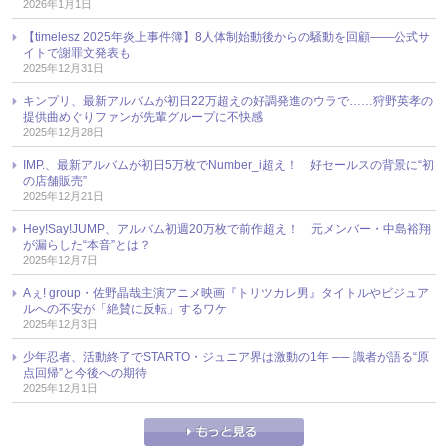
2026年1月1日
【timelesz 2025年炎上事件簿】8人体制始動後からの騒動を回顧――公式サ
イトで謝罪文発表も
2025年12月31日
キンプリ、最新アルバムが初日22万超えの好調発進のウラで……狩野英孝の
提供曲めぐりファンが先輩グループに不快感
2025年12月28日
IMP.、最新アルバムが初日5万枚でNumber_i超え！ 好セールスの背景に“初
の店舗販売”
2025年12月21日
Hey!Say!JUMP、アルバム初週20万枚で前作超え！ 元メンバー・中島裕翔
が漏らした“本音”とは？
2025年12月7日
Aぇ! group・佐野晶哉主演アニメ映画『トリツカレ男』タイトルやビジュア
ルへの不安が「絶賛に反転」するワケ
2025年12月3日
少年忍者、活動終了でSTARTO・ジュニア界は激動の1年 ── 識者が語る“原
点回帰”と今後への期待
2025年12月1日