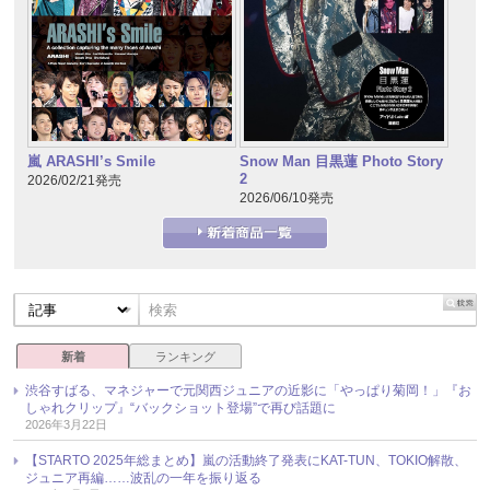
嵐 ARASHI’s Smile
Snow Man 目黒蓮 Photo Story
2
2026/02/21発売
2026/06/10発売
新着
ランキング
渋谷すばる、マネジャーで元関西ジュニアの近影に「やっぱり菊岡！」『お
しゃれクリップ』“バックショット登場”で再び話題に
2026年3月22日
【STARTO 2025年総まとめ】嵐の活動終了発表にKAT-TUN、TOKIO解散、
ジュニア再編……波乱の一年を振り返る