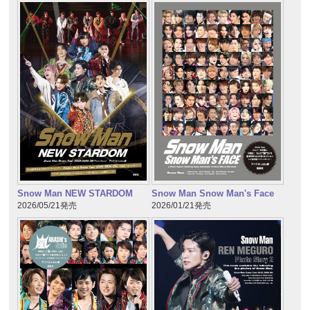
Snow Man NEW STARDOM
Snow Man Snow Man's Face
2026/05/21発売
2026/01/21発売