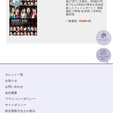
嵐の“顔”に大接近。450超の写
真で5人の笑顔の歴史を完全収
録したフォトレポート！ 相葉
雅紀 大野智 松本潤 二宮和也
櫻井翔
一般書籍 :
¥1500
+税
タレント一覧
お知らせ
お問い合わせ
会社概要
プライバシーポリシー
サイトポリシー
特定商取引法上の表示