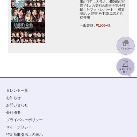
嵐の“顔”に大接近。450超の写
真で5人の笑顔の歴史を完全収
録したフォトレポート！ 相葉
雅紀 大野智 松本潤 二宮和也
櫻井翔
一般書籍 :
¥1500
+税
タレント一覧
お知らせ
お問い合わせ
会社概要
プライバシーポリシー
サイトポリシー
特定商取引法上の表示