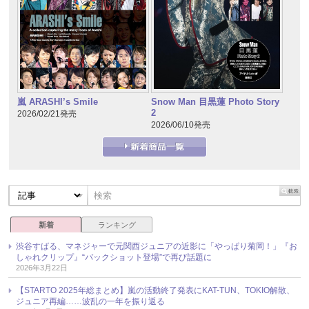
嵐 ARASHI’s Smile
Snow Man 目黒蓮 Photo Story
2
2026/02/21発売
2026/06/10発売
新着
ランキング
渋谷すばる、マネジャーで元関西ジュニアの近影に「やっぱり菊岡！」『お
しゃれクリップ』“バックショット登場”で再び話題に
2026年3月22日
【STARTO 2025年総まとめ】嵐の活動終了発表にKAT-TUN、TOKIO解散、
ジュニア再編……波乱の一年を振り返る