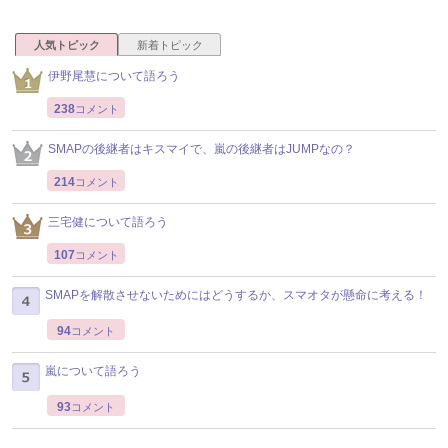
人気トピック
新着トピック
伊野尾慧について語ろう
238
コメント
SMAPの後継者はキスマイで、嵐の後継者はJUMPなの？
214
コメント
三宅健について語ろう
107
コメント
SMAPを解散させないためにはどうするか、スマオタが懸命に考える！
94
コメント
嵐について語ろう
93
コメント