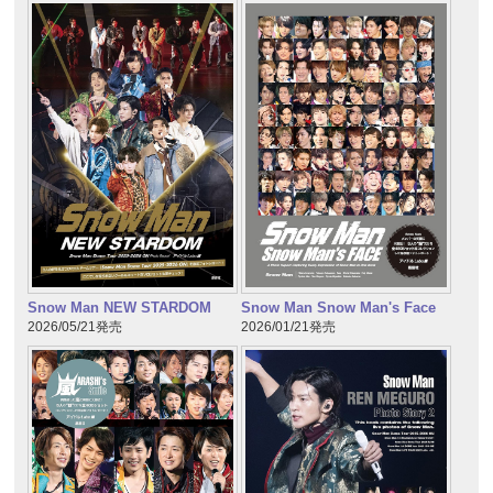
Snow Man NEW STARDOM
Snow Man Snow Man's Face
2026/05/21発売
2026/01/21発売