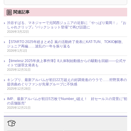
関連記事
渋谷すばる、マネジャーで元関西ジュニアの近影に「やっぱり菊岡！」『お
しゃれクリップ』“バックショット登場”で再び話題に
2026年3月22日
【STARTO 2025年総まとめ】嵐の活動終了発表にKAT-TUN、TOKIO解散、
ジュニア再編……波乱の一年を振り返る
2026年1月1日
【timelesz 2025年炎上事件簿】8人体制始動後からの騒動を回顧――公式サ
イトで謝罪文発表も
2025年12月31日
キンプリ、最新アルバムが初日22万超えの好調発進のウラで……狩野英孝の
提供曲めぐりファンが先輩グループに不快感
2025年12月28日
IMP.、最新アルバムが初日5万枚でNumber_i超え！ 好セールスの背景に“初
の店舗販売”
2025年12月21日