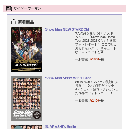
サイゾーウーマン
新着商品
Snow Man NEW STARDOM
9人の絆を見せつけた5大ドー
ムツアー「Snow Man Dome
Tour 2025-2026 ON」を徹底
フォトレポート！ ここでしか
見られないクール＆キュート
なソロショットも要...
一般書籍 :
¥1600
+税
Snow Man Snow Man's Face
Snow Manメンバーの笑顔に大
接近！ 9人の“顔”だけを全
450ショット超コレクションし
た保存版フォトレポート！
一般書籍 :
¥1400
+税
嵐 ARASHI’s Smile