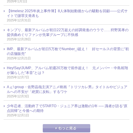
2026年1月1日
【timelesz 2025年炎上事件簿】8人体制始動後からの騒動を回顧――公式サ
イトで謝罪文発表も
2025年12月31日
キンプリ、最新アルバムが初日22万超えの好調発進のウラで……狩野英孝の
提供曲めぐりファンが先輩グループに不快感
2025年12月28日
IMP.、最新アルバムが初日5万枚でNumber_i超え！ 好セールスの背景に“初
の店舗販売”
2025年12月21日
Hey!Say!JUMP、アルバム初週20万枚で前作超え！ 元メンバー・中島裕翔
が漏らした“本音”とは？
2025年12月7日
Aぇ! group・佐野晶哉主演アニメ映画『トリツカレ男』タイトルやビジュア
ルへの不安が「絶賛に反転」するワケ
2025年12月3日
少年忍者、活動終了でSTARTO・ジュニア界は激動の1年 ── 識者が語る“原
点回帰”と今後への期待
2025年12月1日