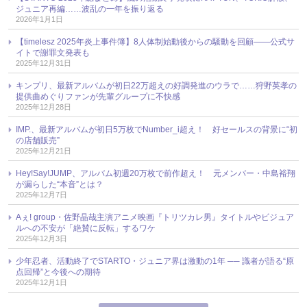
ジュニア再編……波乱の一年を振り返る
2026年1月1日
【timelesz 2025年炎上事件簿】8人体制始動後からの騒動を回顧――公式サ
イトで謝罪文発表も
2025年12月31日
キンプリ、最新アルバムが初日22万超えの好調発進のウラで……狩野英孝の
提供曲めぐりファンが先輩グループに不快感
2025年12月28日
IMP.、最新アルバムが初日5万枚でNumber_i超え！ 好セールスの背景に“初
の店舗販売”
2025年12月21日
Hey!Say!JUMP、アルバム初週20万枚で前作超え！ 元メンバー・中島裕翔
が漏らした“本音”とは？
2025年12月7日
Aぇ! group・佐野晶哉主演アニメ映画『トリツカレ男』タイトルやビジュア
ルへの不安が「絶賛に反転」するワケ
2025年12月3日
少年忍者、活動終了でSTARTO・ジュニア界は激動の1年 ── 識者が語る“原
点回帰”と今後への期待
2025年12月1日