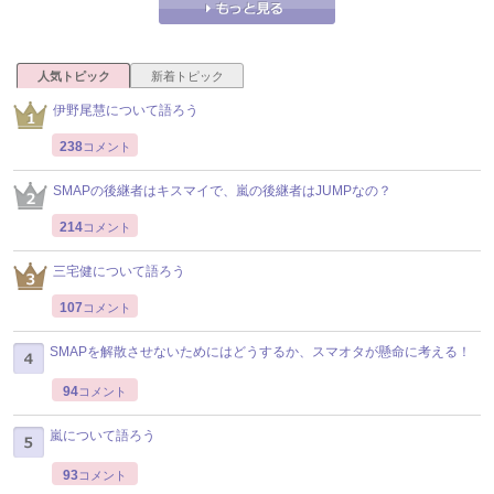
人気トピック
新着トピック
伊野尾慧について語ろう
238
コメント
SMAPの後継者はキスマイで、嵐の後継者はJUMPなの？
214
コメント
三宅健について語ろう
107
コメント
SMAPを解散させないためにはどうするか、スマオタが懸命に考える！
94
コメント
嵐について語ろう
93
コメント