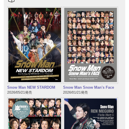
Snow Man NEW STARDOM
Snow Man Snow Man's Face
2026/05/21発売
2026/01/21発売