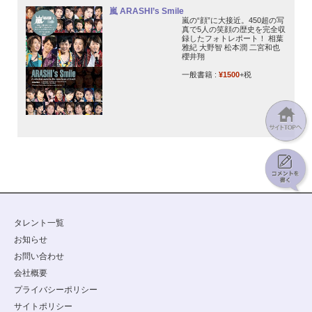
嵐 ARASHI’s Smile
嵐の“顔”に大接近。450超の写
真で5人の笑顔の歴史を完全収
録したフォトレポート！ 相葉
雅紀 大野智 松本潤 二宮和也
櫻井翔
一般書籍 :
¥1500
+税
タレント一覧
お知らせ
お問い合わせ
会社概要
プライバシーポリシー
サイトポリシー