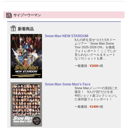
サイゾーウーマン
新着商品
Snow Man NEW STARDOM
9人の絆を見せつけた5大ドー
ムツアー「Snow Man Dome
Tour 2025-2026 ON」を徹底
フォトレポート！ ここでしか
見られないクール＆キュート
なソロショットも要...
一般書籍 :
¥1600
+税
Snow Man Snow Man's Face
Snow Manメンバーの笑顔に大
接近！ 9人の“顔”だけを全
450ショット超コレクションし
た保存版フォトレポート！
一般書籍 :
¥1400
+税