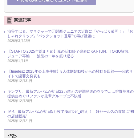
関連記事
渋谷すばる、マネジャーで元関西ジュニアの近影に「やっぱり菊岡！」『お
しゃれクリップ』“バックショット登場”で再び話題に
2026年3月22日
【STARTO 2025年総まとめ】嵐の活動終了発表にKAT-TUN、TOKIO解散、
ジュニア再編……波乱の一年を振り返る
2026年1月1日
【timelesz 2025年炎上事件簿】8人体制始動後からの騒動を回顧――公式サ
イトで謝罪文発表も
2025年12月31日
キンプリ、最新アルバムが初日22万超えの好調発進のウラで……狩野英孝の
提供曲めぐりファンが先輩グループに不快感
2025年12月28日
IMP.、最新アルバムが初日5万枚でNumber_i超え！ 好セールスの背景に“初
の店舗販売”
2025年12月21日