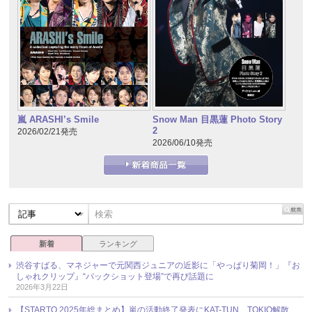
嵐 ARASHI’s Smile
Snow Man 目黒蓮 Photo Story
2
2026/02/21発売
2026/06/10発売
新着
ランキング
渋谷すばる、マネジャーで元関西ジュニアの近影に「やっぱり菊岡！」『お
しゃれクリップ』“バックショット登場”で再び話題に
2026年3月22日
【STARTO 2025年総まとめ】嵐の活動終了発表にKAT-TUN、TOKIO解散、