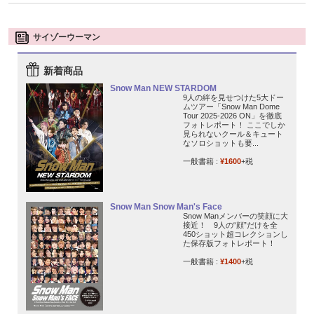
サイゾーウーマン
新着商品
Snow Man NEW STARDOM
9人の絆を見せつけた5大ドー
ムツアー「Snow Man Dome
Tour 2025-2026 ON」を徹底
フォトレポート！ ここでしか
見られないクール＆キュート
なソロショットも要...
一般書籍 :
¥1600
+税
Snow Man Snow Man's Face
Snow Manメンバーの笑顔に大
接近！ 9人の“顔”だけを全
450ショット超コレクションし
た保存版フォトレポート！
一般書籍 :
¥1400
+税