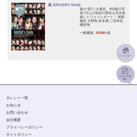
嵐 ARASHI’s Smile
嵐の“顔”に大接近。450超の写
真で5人の笑顔の歴史を完全収
録したフォトレポート！ 相葉
雅紀 大野智 松本潤 二宮和也
櫻井翔
一般書籍 :
¥1500
+税
タレント一覧
お知らせ
お問い合わせ
会社概要
プライバシーポリシー
サイトポリシー