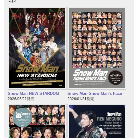
Snow Man NEW STARDOM
Snow Man Snow Man's Face
2026/05/21発売
2026/01/21発売