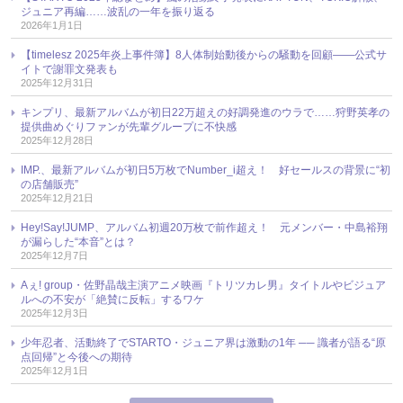
ジュニア再編……波乱の一年を振り返る
2026年1月1日
【timelesz 2025年炎上事件簿】8人体制始動後からの騒動を回顧――公式サ
イトで謝罪文発表も
2025年12月31日
キンプリ、最新アルバムが初日22万超えの好調発進のウラで……狩野英孝の
提供曲めぐりファンが先輩グループに不快感
2025年12月28日
IMP.、最新アルバムが初日5万枚でNumber_i超え！ 好セールスの背景に“初
の店舗販売”
2025年12月21日
Hey!Say!JUMP、アルバム初週20万枚で前作超え！ 元メンバー・中島裕翔
が漏らした“本音”とは？
2025年12月7日
Aぇ! group・佐野晶哉主演アニメ映画『トリツカレ男』タイトルやビジュア
ルへの不安が「絶賛に反転」するワケ
2025年12月3日
少年忍者、活動終了でSTARTO・ジュニア界は激動の1年 ── 識者が語る“原
点回帰”と今後への期待
2025年12月1日