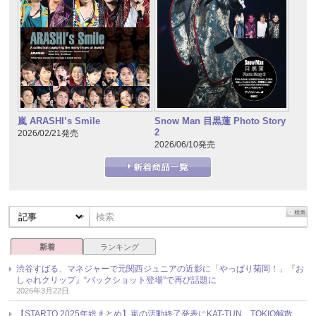
嵐 ARASHI’s Smile
Snow Man 目黒蓮 Photo Story
2
2026/02/21発売
2026/06/10発売
新着
ランキング
渋谷すばる、マネジャーで元関西ジュニアの近影に「やっぱり菊岡！」『お
しゃれクリップ』“バックショット登場”で再び話題に
2026年3月22日
【STARTO 2025年総まとめ】嵐の活動終了発表にKAT-TUN、TOKIO解散、