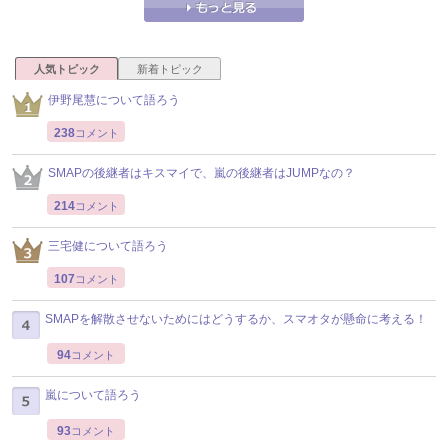
人気トピック
新着トピック
伊野尾慧について語ろう
238
コメント
SMAPの後継者はキスマイで、嵐の後継者はJUMPなの？
214
コメント
三宅健について語ろう
107
コメント
SMAPを解散させないためにはどうするか、スマオタが懸命に考える！
94
コメント
嵐について語ろう
93
コメント