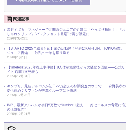
関連記事
渋谷すばる、マネジャーで元関西ジュニアの近影に「やっぱり菊岡！」『お
しゃれクリップ』“バックショット登場”で再び話題に
2026年3月22日
【STARTO 2025年総まとめ】嵐の活動終了発表にKAT-TUN、TOKIO解散、
ジュニア再編……波乱の一年を振り返る
2026年1月1日
【timelesz 2025年炎上事件簿】8人体制始動後からの騒動を回顧――公式サ
イトで謝罪文発表も
2025年12月31日
キンプリ、最新アルバムが初日22万超えの好調発進のウラで……狩野英孝の
提供曲めぐりファンが先輩グループに不快感
2025年12月28日
IMP.、最新アルバムが初日5万枚でNumber_i超え！ 好セールスの背景に“初
の店舗販売”
2025年12月21日