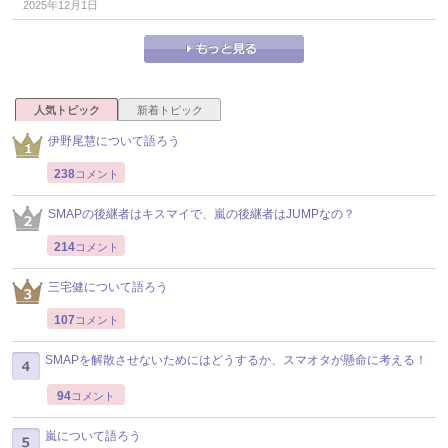
2025年12月1日
人気トピック
新着トピック
伊野尾慧について語ろう
238
コメント
SMAPの後継者はキスマイで、嵐の後継者はJUMPなの？
214
コメント
三宅健について語ろう
107
コメント
SMAPを解散させないためにはどうするか、スマオタが懸命に考える！
94
コメント
嵐について語ろう