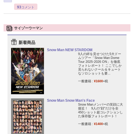
93
コメント
サイゾーウーマン
新着商品
Snow Man NEW STARDOM
9人の絆を見せつけた5大ドー
ムツアー「Snow Man Dome
Tour 2025-2026 ON」を徹底
フォトレポート！ ここでしか
見られないクール＆キュート
なソロショットも要...
一般書籍 :
¥1600
+税
Snow Man Snow Man's Face
Snow Manメンバーの笑顔に大
接近！ 9人の“顔”だけを全
450ショット超コレクションし
た保存版フォトレポート！
一般書籍 :
¥1400
+税