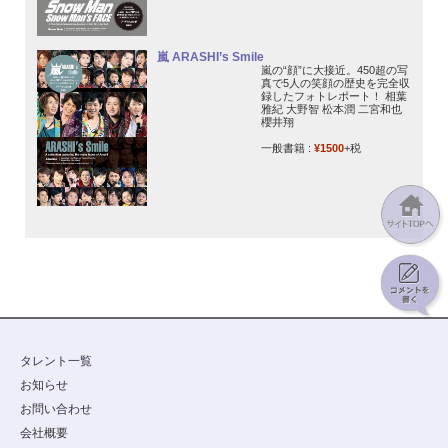
嵐 ARASHI’s Smile
嵐の“顔”に大接近。450超の写
真で5人の笑顔の歴史を完全収
録したフォトレポート！ 相葉
雅紀 大野智 松本潤 二宮和也
櫻井翔
一般書籍 :
¥1500
+税
タレント一覧
お知らせ
お問い合わせ
会社概要