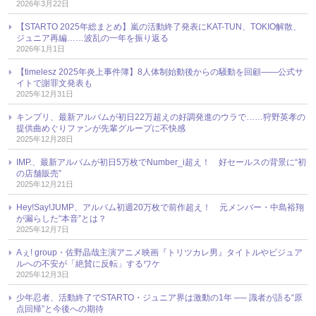
2026年3月22日
【STARTO 2025年総まとめ】嵐の活動終了発表にKAT-TUN、TOKIO解散、
ジュニア再編……波乱の一年を振り返る
2026年1月1日
【timelesz 2025年炎上事件簿】8人体制始動後からの騒動を回顧――公式サ
イトで謝罪文発表も
2025年12月31日
キンプリ、最新アルバムが初日22万超えの好調発進のウラで……狩野英孝の
提供曲めぐりファンが先輩グループに不快感
2025年12月28日
IMP.、最新アルバムが初日5万枚でNumber_i超え！ 好セールスの背景に“初
の店舗販売”
2025年12月21日
Hey!Say!JUMP、アルバム初週20万枚で前作超え！ 元メンバー・中島裕翔
が漏らした“本音”とは？
2025年12月7日
Aぇ! group・佐野晶哉主演アニメ映画『トリツカレ男』タイトルやビジュア
ルへの不安が「絶賛に反転」するワケ
2025年12月3日
少年忍者、活動終了でSTARTO・ジュニア界は激動の1年 ── 識者が語る“原
点回帰”と今後への期待