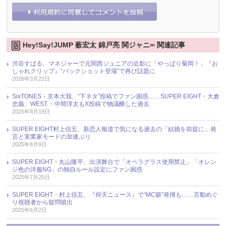
Hey!Say!JUMP 薮宏太 錦戸亮 関ジャニ∞ 関連記事
渋谷すばる、マネジャーで元関西ジュニアの近影に「やっぱり菊岡！」『お
しゃれクリップ』“バックショット登場”で再び話題に
2026年3月22日
SixTONES・京本大我、“下ネタ”投稿でファン困惑……SUPER EIGHT・大倉
忠義、WEST.・中間淳太もX投稿で物議醸した過去
2025年8月19日
SUPER EIGHT村上信五、新恋人報道で気になる過去の「結婚を前提に」発
言と実業家モードの加速ぶり
2025年8月9日
SUPER EIGHT・丸山隆平、出演舞台で「オペラグラス使用禁止」「オレン
ジ色の洋服NG」の独自ルール設定にファン困惑
2025年7月25日
SUPER EIGHT・村上信五、『仰天ニュース』で“MC癖”発揮も……言動めぐ
り視聴者から疑問噴出
2025年6月2日