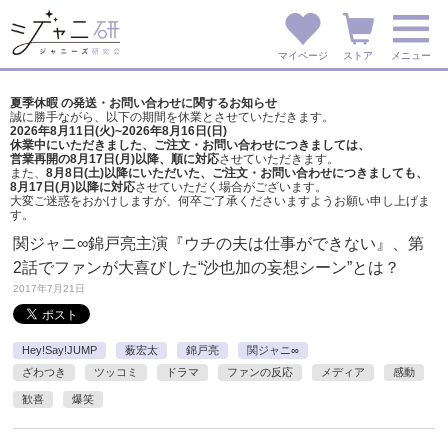
マイページ
ストア
メニュー
夏季休暇 の発送・お問い合わせに関するお知らせ
誠に勝手ながら、以下の期間を休業とさせていただきます。
2026年8月11日(火)~2026年8月16日(日)
休業中にいただきました、ご注文・お問い合わせにつきましては、
営業再開の8月17日(月)以降、順に対応
させていただきます。
また、
8月8日(土)以降にいただいた、ご注文・
お問い合わせにつきましても、
8月17日(月)以降に対応
させていただく場合がございます。
大変ご迷惑をおかけしますが、
何卒ご了承くださいますようお願い申し上げま
す。
関ジャニ∞錦戸亮主演『ウチの夫は仕事ができない』、第
2話でファンが大喜びした“沙也加の妄想シーン”とは？
2017年7月21日
Hey!Say!JUMP
薮宏太
錦戸亮
関ジャニ∞
ざわつき
ツッコミ
ドラマ
ファンの反応
メディア
感動
歓喜
爆笑