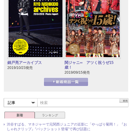
錦戸亮アーカイブス
関ジャニ∞ アツく祝うぜ15
歳！
2019/10/23発売
2019/09/15発売
新着
ランキング
渋谷すばる、マネジャーで元関西ジュニアの近影に「やっぱり菊岡！」『お
しゃれクリップ』“バックショット登場”で再び話題に