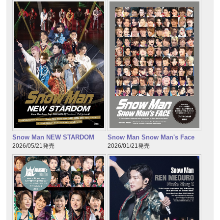
Snow Man NEW STARDOM
Snow Man Snow Man's Face
2026/05/21発売
2026/01/21発売