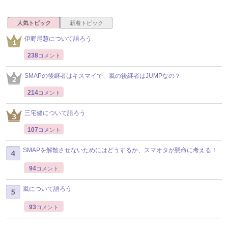
人気トピック
新着トピック
伊野尾慧について語ろう
238
コメント
SMAPの後継者はキスマイで、嵐の後継者はJUMPなの？
214
コメント
三宅健について語ろう
107
コメント
SMAPを解散させないためにはどうするか、スマオタが懸命に考える！
94
コメント
嵐について語ろう
93
コメント