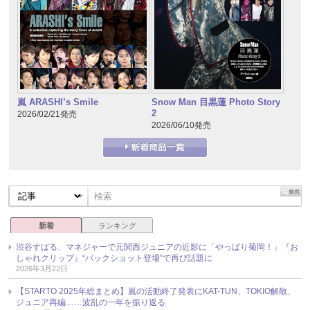
嵐 ARASHI’s Smile
Snow Man 目黒蓮 Photo Story
2
2026/02/21発売
2026/06/10発売
新着
ランキング
渋谷すばる、マネジャーで元関西ジュニアの近影に「やっぱり菊岡！」『お
しゃれクリップ』“バックショット登場”で再び話題に
2026年3月22日
【STARTO 2025年総まとめ】嵐の活動終了発表にKAT-TUN、TOKIO解散、
ジュニア再編……波乱の一年を振り返る