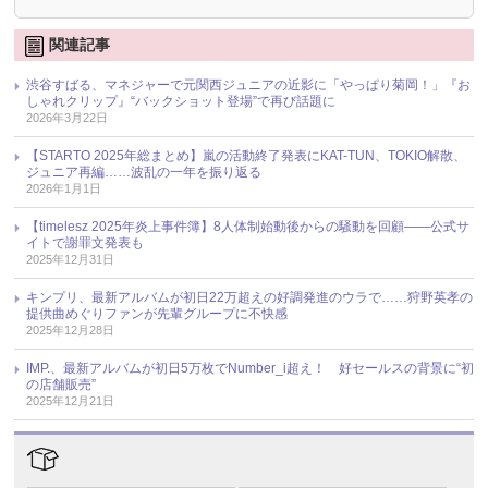
関連記事
渋谷すばる、マネジャーで元関西ジュニアの近影に「やっぱり菊岡！」『お
しゃれクリップ』“バックショット登場”で再び話題に
2026年3月22日
【STARTO 2025年総まとめ】嵐の活動終了発表にKAT-TUN、TOKIO解散、
ジュニア再編……波乱の一年を振り返る
2026年1月1日
【timelesz 2025年炎上事件簿】8人体制始動後からの騒動を回顧――公式サ
イトで謝罪文発表も
2025年12月31日
キンプリ、最新アルバムが初日22万超えの好調発進のウラで……狩野英孝の
提供曲めぐりファンが先輩グループに不快感
2025年12月28日
IMP.、最新アルバムが初日5万枚でNumber_i超え！ 好セールスの背景に“初
の店舗販売”
2025年12月21日