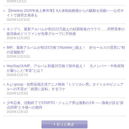
2026年1月1日
【timelesz 2025年炎上事件簿】8人体制始動後からの騒動を回顧――公式サ
イトで謝罪文発表も
2025年12月31日
キンプリ、最新アルバムが初日22万超えの好調発進のウラで……狩野英孝の
提供曲めぐりファンが先輩グループに不快感
2025年12月28日
IMP.、最新アルバムが初日5万枚でNumber_i超え！ 好セールスの背景に“初
の店舗販売”
2025年12月21日
Hey!Say!JUMP、アルバム初週20万枚で前作超え！ 元メンバー・中島裕翔
が漏らした“本音”とは？
2025年12月7日
Aぇ! group・佐野晶哉主演アニメ映画『トリツカレ男』タイトルやビジュア
ルへの不安が「絶賛に反転」するワケ
2025年12月3日
少年忍者、活動終了でSTARTO・ジュニア界は激動の1年 ── 識者が語る“原
点回帰”と今後への期待
2025年12月1日