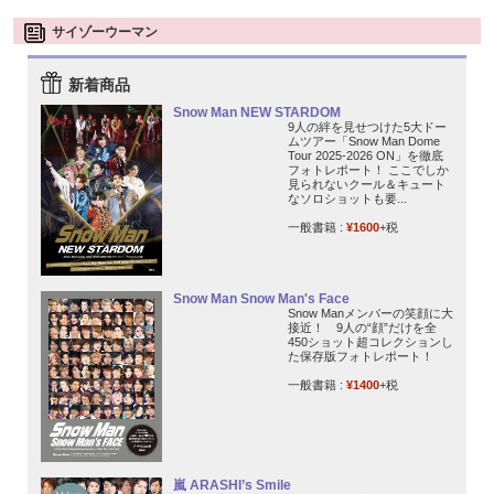
サイゾーウーマン
新着商品
Snow Man NEW STARDOM
9人の絆を見せつけた5大ドー
ムツアー「Snow Man Dome
Tour 2025-2026 ON」を徹底
フォトレポート！ ここでしか
見られないクール＆キュート
なソロショットも要...
一般書籍 :
¥1600
+税
Snow Man Snow Man's Face
Snow Manメンバーの笑顔に大
接近！ 9人の“顔”だけを全
450ショット超コレクションし
た保存版フォトレポート！
一般書籍 :
¥1400
+税
嵐 ARASHI’s Smile