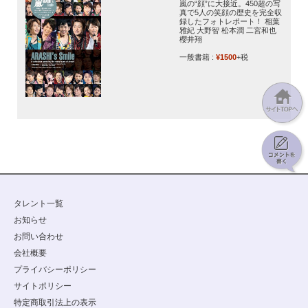
嵐の“顔”に大接近。450超の写
真で5人の笑顔の歴史を完全収
録したフォトレポート！ 相葉
雅紀 大野智 松本潤 二宮和也
櫻井翔
一般書籍 :
¥1500
+税
タレント一覧
お知らせ
お問い合わせ
会社概要
プライバシーポリシー
サイトポリシー
特定商取引法上の表示