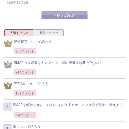
2025年12月1日
人気トピック
新着トピック
伊野尾慧について語ろう
238
コメント
SMAPの後継者はキスマイで、嵐の後継者はJUMPなの？
214
コメント
三宅健について語ろう
107
コメント
SMAPを解散させないためにはどうするか、スマオタが懸命に考える！
94
コメント
嵐について語ろう