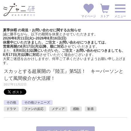
マイページ
ストア
メニュー
夏季休暇 の発送・お問い合わせに関するお知らせ
誠に勝手ながら、以下の期間を休業とさせていただきます。
2026年8月11日(火)~2026年8月16日(日)
休業中にいただきました、ご注文・お問い合わせにつきましては、
営業再開の8月17日(月)以降、順に対応
させていただきます。
また、
8月8日(土)以降にいただいた、ご注文・
お問い合わせにつきましても、
8月17日(月)以降に対応
させていただく場合がございます。
大変ご迷惑をおかけしますが、
何卒ご了承くださいますようお願い申し上げま
す。
スカッとする超展開の『陸王』第5話！ キーパーソンと
して風間俊介が大活躍！
2017年11月22日
その他
その他ジャニーズ
ドラマ
ファンの反応
メディア
感動
歓喜