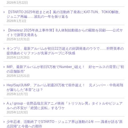
2026年3月22日
【STARTO 2025年総まとめ】嵐の活動終了発表にKAT-TUN、TOKIO解散、
ジュニア再編……波乱の一年を振り返る
2026年1月1日
【timelesz 2025年炎上事件簿】8人体制始動後からの騒動を回顧――公式サ
イトで謝罪文発表も
2025年12月31日
キンプリ、最新アルバムが初日22万超えの好調発進のウラで……狩野英孝の
提供曲めぐりファンが先輩グループに不快感
2025年12月28日
IMP.、最新アルバムが初日5万枚でNumber_i超え！ 好セールスの背景に“初
の店舗販売”
2025年12月21日
Hey!Say!JUMP、アルバム初週20万枚で前作超え！ 元メンバー・中島裕翔
が漏らした“本音”とは？
2025年12月7日
Aぇ! group・佐野晶哉主演アニメ映画『トリツカレ男』タイトルやビジュア
ルへの不安が「絶賛に反転」するワケ
2025年12月3日
少年忍者、活動終了でSTARTO・ジュニア界は激動の1年 ── 識者が語る“原
点回帰”と今後への期待