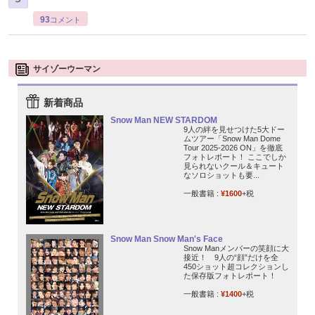
93
コメント
サイゾーウーマン
新着商品
Snow Man NEW STARDOM
9人の絆を見せつけた5大ドー
ムツアー「Snow Man Dome
Tour 2025-2026 ON」を徹底
フォトレポート！ ここでしか
見られないクール＆キュート
なソロショットも要...
一般書籍 :
¥1600
+税
Snow Man Snow Man's Face
Snow Manメンバーの笑顔に大
接近！ 9人の“顔”だけを全
450ショット超コレクションし
た保存版フォトレポート！
一般書籍 :
¥1400
+税