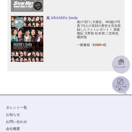
嵐 ARASHI’s Smile
嵐の“顔”に大接近。450超の写
真で5人の笑顔の歴史を完全収
録したフォトレポート！ 相葉
雅紀 大野智 松本潤 二宮和也
櫻井翔
一般書籍 :
¥1500
+税
タレント一覧
お知らせ
お問い合わせ
会社概要