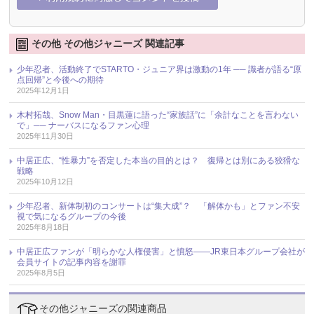
その他 その他ジャニーズ 関連記事
少年忍者、活動終了でSTARTO・ジュニア界は激動の1年 ── 識者が語る“原
点回帰”と今後への期待
2025年12月1日
木村拓哉、Snow Man・目黒蓮に語った“家族話”に「余計なことを言わない
で」── ナーバスになるファン心理
2025年11月30日
中居正広、“性暴力”を否定した本当の目的とは？ 復帰とは別にある狡猾な
戦略
2025年10月12日
少年忍者、新体制初のコンサートは“集大成”？ 「解体かも」とファン不安
視で気になるグループの今後
2025年8月18日
中居正広ファンが「明らかな人権侵害」と憤怒――JR東日本グループ会社が
会員サイトの記事内容を謝罪
2025年8月5日
その他ジャニーズの関連商品