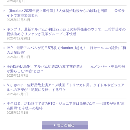
2026年1月1日
【timelesz 2025年炎上事件簿】8人体制始動後からの騒動を回顧――公式サ
イトで謝罪文発表も
2025年12月31日
キンプリ、最新アルバムが初日22万超えの好調発進のウラで……狩野英孝の
提供曲めぐりファンが先輩グループに不快感
2025年12月28日
IMP.、最新アルバムが初日5万枚でNumber_i超え！ 好セールスの背景に“初
の店舗販売”
2025年12月21日
Hey!Say!JUMP、アルバム初週20万枚で前作超え！ 元メンバー・中島裕翔
が漏らした“本音”とは？
2025年12月7日
Aぇ! group・佐野晶哉主演アニメ映画『トリツカレ男』タイトルやビジュア
ルへの不安が「絶賛に反転」するワケ
2025年12月3日
少年忍者、活動終了でSTARTO・ジュニア界は激動の1年 ── 識者が語る“原
点回帰”と今後への期待
2025年12月1日