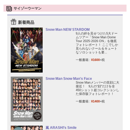
サイゾーウーマン
新着商品
Snow Man NEW STARDOM
9人の絆を見せつけた5大ドー
ムツアー「Snow Man Dome
Tour 2025-2026 ON」を徹底
フォトレポート！ ここでしか
見られないクール＆キュート
なソロショットも要...
一般書籍 :
¥1600
+税
Snow Man Snow Man's Face
Snow Manメンバーの笑顔に大
接近！ 9人の“顔”だけを全
450ショット超コレクションし
た保存版フォトレポート！
一般書籍 :
¥1400
+税
嵐 ARASHI’s Smile