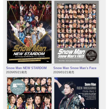
Snow Man NEW STARDOM
Snow Man Snow Man's Face
2026/05/21発売
2026/01/21発売