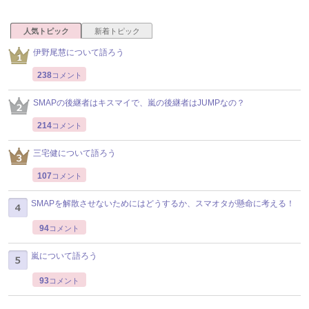
人気トピック
新着トピック
伊野尾慧について語ろう
238
コメント
SMAPの後継者はキスマイで、嵐の後継者はJUMPなの？
214
コメント
三宅健について語ろう
107
コメント
SMAPを解散させないためにはどうするか、スマオタが懸命に考える！
94
コメント
嵐について語ろう
93
コメント