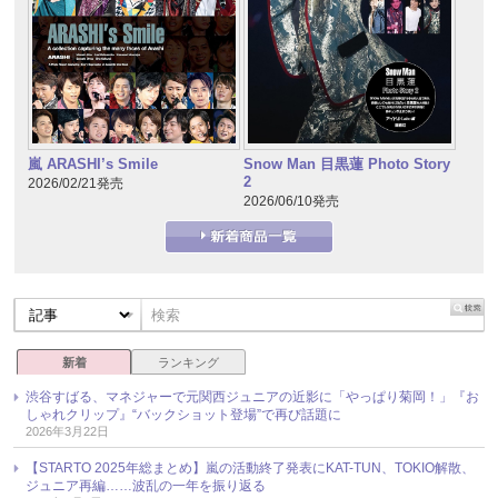
嵐 ARASHI’s Smile
Snow Man 目黒蓮 Photo Story
2
2026/02/21発売
2026/06/10発売
新着
ランキング
渋谷すばる、マネジャーで元関西ジュニアの近影に「やっぱり菊岡！」『お
しゃれクリップ』“バックショット登場”で再び話題に
2026年3月22日
【STARTO 2025年総まとめ】嵐の活動終了発表にKAT-TUN、TOKIO解散、
ジュニア再編……波乱の一年を振り返る