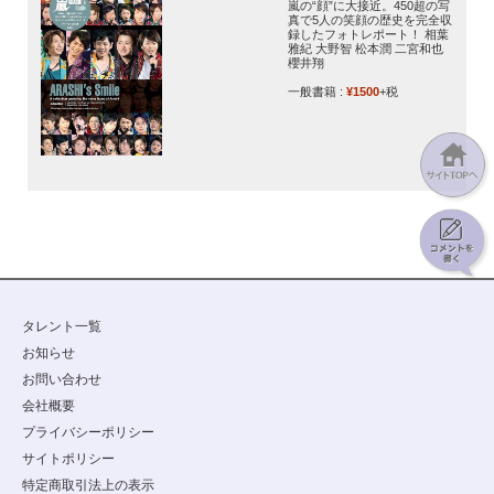
嵐の“顔”に大接近。450超の写
真で5人の笑顔の歴史を完全収
録したフォトレポート！ 相葉
雅紀 大野智 松本潤 二宮和也
櫻井翔
一般書籍 :
¥1500
+税
タレント一覧
お知らせ
お問い合わせ
会社概要
プライバシーポリシー
サイトポリシー
特定商取引法上の表示