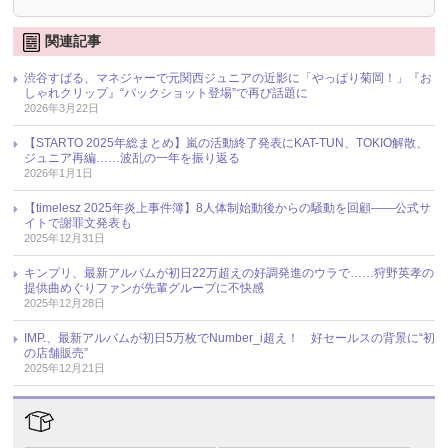
関連記事
渋谷すばる、マネジャーで元関西ジュニアの近影に「やっぱり菊岡！」『お
しゃれクリップ』“バックショット登場”で再び話題に
2026年3月22日
【STARTO 2025年総まとめ】嵐の活動終了発表にKAT-TUN、TOKIO解散、
ジュニア再編……波乱の一年を振り返る
2026年1月1日
【timelesz 2025年炎上事件簿】8人体制始動後からの騒動を回顧――公式サ
イトで謝罪文発表も
2025年12月31日
キンプリ、最新アルバムが初日22万超えの好調発進のウラで……狩野英孝の
提供曲めぐりファンが先輩グループに不快感
2025年12月28日
IMP.、最新アルバムが初日5万枚でNumber_i超え！ 好セールスの背景に“初
の店舗販売”
2025年12月21日