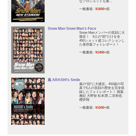
なソロショットも要...
一般書籍 :
¥1600
+税
Snow Man Snow Man's Face
Snow Manメンバーの笑顔に大
接近！ 9人の“顔”だけを全
450ショット超コレクションし
た保存版フォトレポート！
一般書籍 :
¥1400
+税
嵐 ARASHI’s Smile
嵐の“顔”に大接近。450超の写
真で5人の笑顔の歴史を完全収
録したフォトレポート！ 相葉
雅紀 大野智 松本潤 二宮和也
櫻井翔
一般書籍 :
¥1500
+税