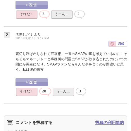
それな！
3
うーん…
2
名無しだＪ
より
2
2016年9月10日 9:17 PM
裏切り呼ばわりされて可哀想。一番のSMAPの事を考えているのに、そ
もそもマネージャーと事務所の問題にSMAPが巻き込まれたのにいつの
間にか悪者になり、SMAPファンならそんな事を言うのが間違いだ思
う。私は彼の味方
それな！
20
うーん…
3
コメントを投稿する
投稿の利用規約