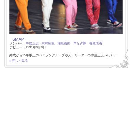
SMAP
メンバー：
中居正広
木村拓哉
稲垣吾郎
草なぎ剛
香取慎吾
デビュー：1991年9月9日
結成から25年以上のベテラングループゆえ、リーダーの中居正広いわく…
詳しく見る