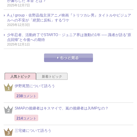
が漏らした“本音”とは？
2025年12月7日
Aぇ! group・佐野晶哉主演アニメ映画『トリツカレ男』タイトルやビジュア
ルへの不安が「絶賛に反転」するワケ
2025年12月3日
少年忍者、活動終了でSTARTO・ジュニア界は激動の1年 ── 識者が語る“原
点回帰”と今後への期待
2025年12月1日
人気トピック
新着トピック
伊野尾慧について語ろう
238
コメント
SMAPの後継者はキスマイで、嵐の後継者はJUMPなの？
214
コメント
三宅健について語ろう