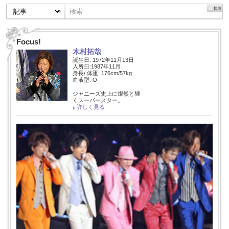
Focus!
木村拓哉
誕生日: 1972年11月13日
入所日:1987年11月
身長/ 体重: 176cm/57kg
血液型: O
ジャニーズ史上に燦然と輝
くスーパースター。
詳しく見る