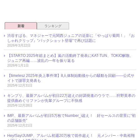
新着
ランキング
渋谷すばる、マネジャーで元関西ジュニアの近影に「やっぱり菊岡！」『お
しゃれクリップ』“バックショット登場”で再び話題に
2026年3月22日
【STARTO 2025年総まとめ】嵐の活動終了発表にKAT-TUN、TOKIO解散、
ジュニア再編……波乱の一年を振り返る
2026年1月1日
【timelesz 2025年炎上事件簿】8人体制始動後からの騒動を回顧――公式サ
イトで謝罪文発表も
2025年12月31日
キンプリ、最新アルバムが初日22万超えの好調発進のウラで……狩野英孝の
提供曲めぐりファンが先輩グループに不快感
2025年12月28日
IMP.、最新アルバムが初日5万枚でNumber_i超え！ 好セールスの背景に“初
の店舗販売”
2025年12月21日
Hey!Say!JUMP、アルバム初週20万枚で前作超え！ 元メンバー・中島裕翔