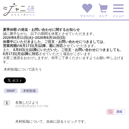
マイページ
ストア
メニュー
夏季休暇 の発送・お問い合わせに関するお知らせ
誠に勝手ながら、以下の期間を休業とさせていただきます。
2026年8月11日(火)~2026年8月16日(日)
休業中にいただきました、ご注文・お問い合わせにつきましては、
営業再開の8月17日(月)以降、順に対応
させていただきます。
また、
8月8日(土)以降にいただいた、ご注文・
お問い合わせにつきましても、
8月17日(月)以降に対応
させていただく場合がございます。
大変ご迷惑をおかけしますが、
何卒ご了承くださいますようお願い申し上げま
す。
木村拓哉について語ろう
SMAP
木村拓哉
名無しだJ
より
1
2015年9月30日 5:07 PM
木村拓哉について、自由に語るトピックです。