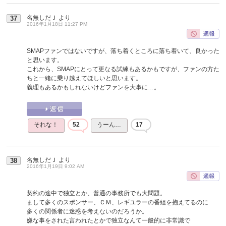
名無しだＪ
より
37
2016年1月18日 11:27 PM
SMAPファンではないですが、落ち着くところに落ち着いて、良かった
と思います。
これから、SMAPにとって更なる試練もあるかもですが、ファンの方た
ちと一緒に乗り越えてほしいと思います。
義理もあるかもしれないけどファンを大事に…。
それな！
52
うーん…
17
名無しだＪ
より
38
2016年1月19日 9:02 AM
契約の途中で独立とか、普通の事務所でも大問題。
まして多くのスポンサー、ＣＭ、レギユラーの番組を抱えてるのに
多くの関係者に迷惑を考えないのだろうか。
嫌な事をされた言われたとかで独立なんて一般的に非常識で