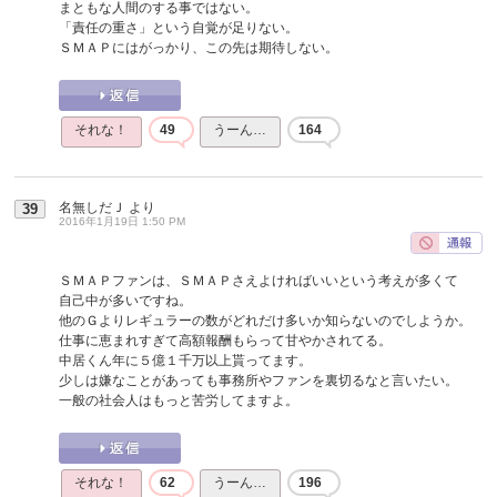
まともな人間のする事ではない。
「責任の重さ」という自覚が足りない。
ＳＭＡＰにはがっかり、この先は期待しない。
それな！
49
うーん…
164
名無しだＪ
より
39
2016年1月19日 1:50 PM
ＳＭＡＰファンは、ＳＭＡＰさえよければいいという考えが多くて
自己中が多いですね。
他のＧよりレギュラーの数がどれだけ多いか知らないのでしようか。
仕事に恵まれすぎて高額報酬もらって甘やかされてる。
中居くん年に５億１千万以上貰ってます。
少しは嫌なことがあっても事務所やファンを裏切るなと言いたい。
一般の社会人はもっと苦労してますよ。
それな！
62
うーん…
196