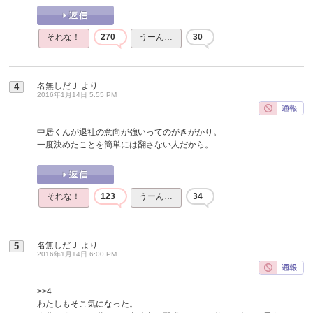
それな！
270
うーん…
30
名無しだＪ
より
4
2016年1月14日 5:55 PM
中居くんが退社の意向が強いってのがきがかり。
一度決めたことを簡単には翻さない人だから。
それな！
123
うーん…
34
名無しだＪ
より
5
2016年1月14日 6:00 PM
>>4
わたしもそこ気になった。