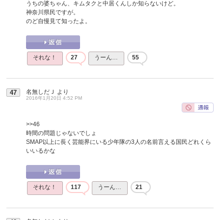
うちの婆ちゃん、キムタクと中居くんしか知らないけど。
神奈川県民ですが。
のど自慢見て知ったよ。
それな！
27
うーん…
55
名無しだＪ
より
47
2016年1月20日 4:52 PM
>>46
時間の問題じゃないでしょ
SMAP以上に長く芸能界にいる少年隊の3人の名前言える国民どれくら
いいるかな
それな！
117
うーん…
21