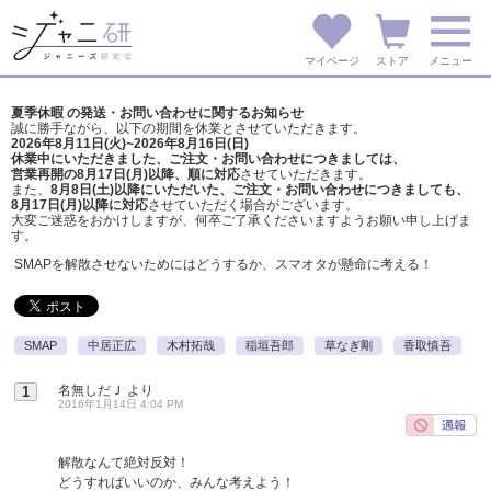
マイページ
ストア
メニュー
夏季休暇 の発送・お問い合わせに関するお知らせ
誠に勝手ながら、以下の期間を休業とさせていただきます。
2026年8月11日(火)~2026年8月16日(日)
休業中にいただきました、ご注文・お問い合わせにつきましては、
営業再開の8月17日(月)以降、順に対応
させていただきます。
また、
8月8日(土)以降にいただいた、ご注文・
お問い合わせにつきましても、
8月17日(月)以降に対応
させていただく場合がございます。
大変ご迷惑をおかけしますが、
何卒ご了承くださいますようお願い申し上げま
す。
SMAPを解散させないためにはどうするか、スマオタが懸命に考える！
SMAP
中居正広
木村拓哉
稲垣吾郎
草なぎ剛
香取慎吾
名無しだＪ
より
1
2016年1月14日 4:04 PM
解散なんて絶対反対！
どうすればいいのか、みんな考えよう！