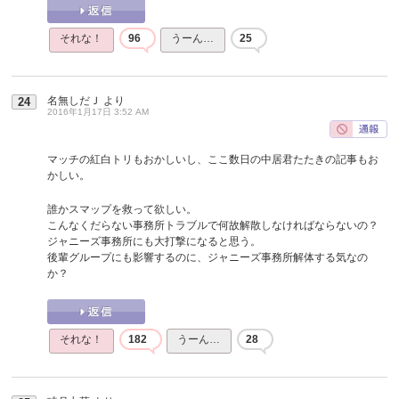
それな！
96
うーん…
25
名無しだＪ
より
24
2016年1月17日 3:52 AM
マッチの紅白トリもおかしいし、ここ数日の中居君たたきの記事もお
かしい。
誰かスマップを救って欲しい。
こんなくだらない事務所トラブルで何故解散しなければならないの？
ジャニーズ事務所にも大打撃になると思う。
後輩グループにも影響するのに、ジャニーズ事務所解体する気なの
か？
それな！
182
うーん…
28