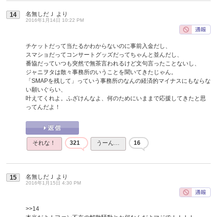
名無しだＪ
より
14
2016年1月14日 10:22 PM
チケットだって当たるかわからないのに事前入金だし、
スマショだってコンサートグッズだってちゃんと並んだし、
番協だっていつも突然で無茶言われるけど文句言ったことないし、
ジャニヲタは散々事務所のいうことを聞いてきたじゃん。
「SMAPを残して」っていう事務所のなんの経済的マイナスにもならな
い願いぐらい、
叶えてくれよ。ふざけんなよ、何のためにいままで応援してきたと思
ってんだよ！
それな！
321
うーん…
16
名無しだＪ
より
15
2016年1月15日 4:30 PM
>>14