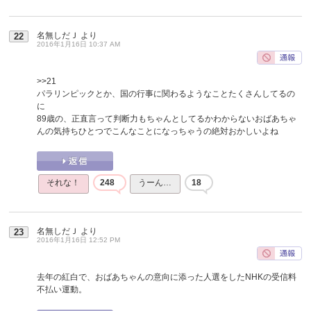
名無しだＪ
より
22
2016年1月16日 10:37 AM
>>21
パラリンピックとか、国の行事に関わるようなことたくさんしてるの
に
89歳の、正直言って判断力もちゃんとしてるかわからないおばあちゃ
んの気持ちひとつでこんなことになっちゃうの絶対おかしいよね
それな！
248
うーん…
18
名無しだＪ
より
23
2016年1月16日 12:52 PM
去年の紅白で、おばあちゃんの意向に添った人選をしたNHKの受信料
不払い運動。