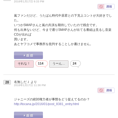
2016年1月17日 9:33 PM
嵐ファンだけど、うたばん時代中居君との下克上コントが大好きでし
た。
いつかSMAPさんと嵐の共演を期待していたので残念です。
何も出来ないけど、今まで通りSMAPさんが出てる番組は見るし音楽
CDが出れば
買います。
あとヤフコメで事務所を批判することしか書けません。
それな！
114
うーん…
24
名無しだＪ
より
28
2016年1月17日 11:36 PM
ジャニーズの絶対権力者が事態をどう捉えてるのか？
http://tocana.jp/2016/01/post_8381_entry.html