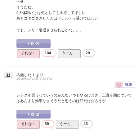
>>9
そうだね。
5人体制だけは何としても固持してほしい
あとゴタゴタさせた人はペナルティ受けてほしい
でも、メリー引退させられるかな。。。
それな！
104
うーん…
28
名無しだＪ
より
11
2016年1月14日 8:20 PM
シングル買うっていうのみんないつもやるけどさ、正直今回について
はあんまり効果なさそうだと思うのは私だけだろうか
それな！
89
うーん…
48