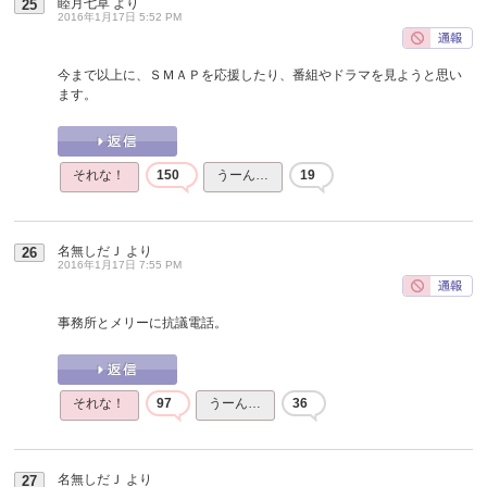
睦月七草
より
25
2016年1月17日 5:52 PM
今まで以上に、ＳＭＡＰを応援したり、番組やドラマを見ようと思い
ます。
それな！
150
うーん…
19
名無しだＪ
より
26
2016年1月17日 7:55 PM
事務所とメリーに抗議電話。
それな！
97
うーん…
36
名無しだＪ
より
27