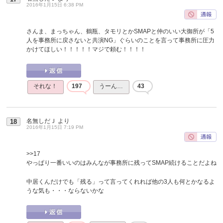
2016年1月15日 6:38 PM
さんま、まっちゃん、鶴瓶、タモリとかSMAPと仲のいい大御所が「5
人を事務所に戻さないと共演NG」ぐらいのことを言って事務所に圧力
かけてほしい！！！！！マジで頼む！！！！
それな！
197
うーん…
43
名無しだＪ
より
18
2016年1月15日 7:19 PM
>>17
やっぱり一番いいのはみんなが事務所に残ってSMAP続けることだよね
中居くんだけでも「残る」って言ってくれれば他の3人も何とかなるよ
うな気も・・・ならないかな