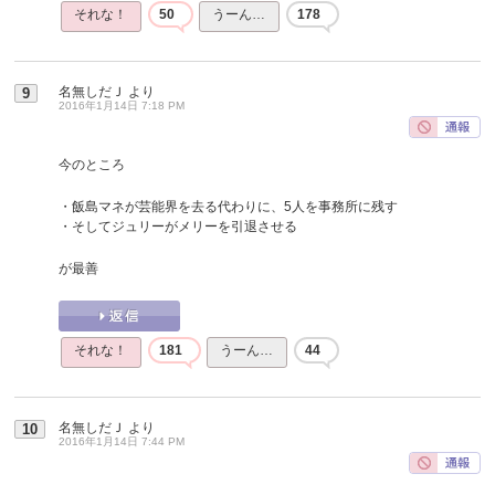
それな！
50
うーん…
178
名無しだＪ
より
9
2016年1月14日 7:18 PM
今のところ
・飯島マネが芸能界を去る代わりに、5人を事務所に残す
・そしてジュリーがメリーを引退させる
が最善
それな！
181
うーん…
44
名無しだＪ
より
10
2016年1月14日 7:44 PM