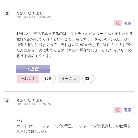
名無しだＪ
より
2
2016年1月14日 4:06 PM
1だけど、本気で思ってるのは、マッチさんがメリーさんと刺し違える
覚悟で説得してくれ！ということ。もうマッチさんいいじゃん。散々
後輩の番組に出まくって、売れないCDの宣伝して、紅白のトリまで出
たんだから。次に出てくるのはまた40周年でしょ。それならメリーの
怒りを鎮めてくれよ。
それな！
306
うーん…
32
名無しだＪ
より
3
2016年1月14日 5:26 PM
>>2
ホントそれ。「ジャニーズの帝王」「ジャニーズの長男坊」の仕事を
果たしてほしいわ