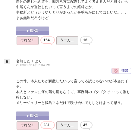
自分の進むべき道を、四方八方に配慮してよく考える人だと思うから
中居くんが退社したいって言うまでの経緯とか、
事務所とどういうやりとりがあったかを明らかにしてほしいな。。。
まぁ無理だろうけど
それな！
154
うーん…
16
名無しだＪ
より
6
2016年1月14日 6:04 PM
この件、本人たちが解散したいって言ってる訳じゃないのが本当にイ
ヤ。
本人とファンに何の落ち度もなくて、事務所のゴタゴタで･･･って誰も
得しない。
メリージュリーと飯島マネだけで殴り合いでもしとけよって思う。
それな！
281
うーん…
45