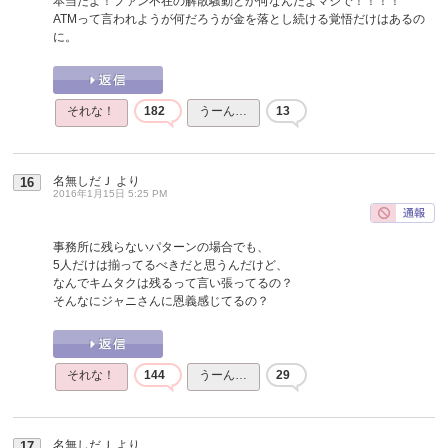
本当だよ！ファン不在の解散騒動とか何なんだよマジで！！！！
ATMって言われようが何だろうが金を落とし続ける覚悟だけはあるの
に。
それな！
182
うーん…
13
名無しだＪ
より
16
2016年1月15日 5:25 PM
事務所に残らないパターンの場合でも、
5人だけは揃ってるべきだと思うんだけど、
なんでキムタクは残るって言い張ってるの？
そんなにジャニさんに恩義感じてるの？
それな！
144
うーん…
29
名無しだＪ
より
17