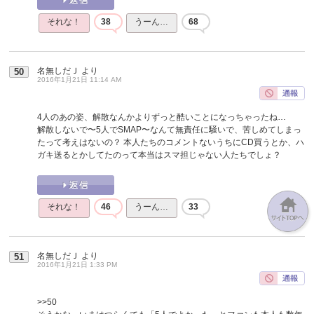
それな！
38
うーん…
68
名無しだＪ
より
50
2016年1月21日 11:14 AM
4人のあの姿、解散なんかよりずっと酷いことになっちゃったね…
解散しないで〜5人でSMAP〜なんて無責任に騒いで、苦しめてしまっ
たって考えはないの？ 本人たちのコメントないうちにCD買うとか、ハ
ガキ送るとかしてたのって本当はスマ担じゃない人たちでしょ？
それな！
46
うーん…
33
名無しだＪ
より
51
2016年1月21日 1:33 PM
>>50