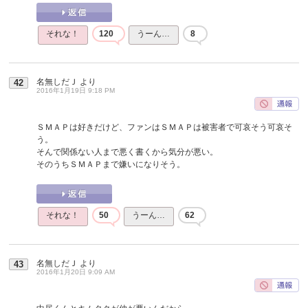
それな！
120
うーん…
8
名無しだＪ
より
42
2016年1月19日 9:18 PM
ＳＭＡＰは好きだけど、ファンはＳＭＡＰは被害者で可哀そう可哀そ
う。
そんで関係ない人まで悪く書くから気分が悪い。
そのうちＳＭＡＰまで嫌いになりそう。
それな！
50
うーん…
62
名無しだＪ
より
43
2016年1月20日 9:09 AM