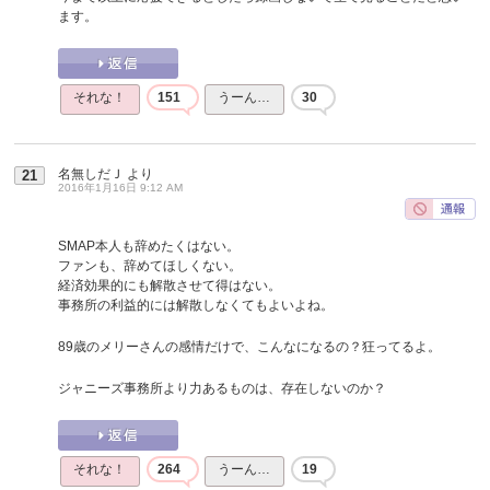
ます。
それな！
151
うーん…
30
名無しだＪ
より
21
2016年1月16日 9:12 AM
SMAP本人も辞めたくはない。
ファンも、辞めてほしくない。
経済効果的にも解散させて得はない。
事務所の利益的には解散しなくてもよいよね。
89歳のメリーさんの感情だけで、こんなになるの？狂ってるよ。
ジャニーズ事務所より力あるものは、存在しないのか？
それな！
264
うーん…
19