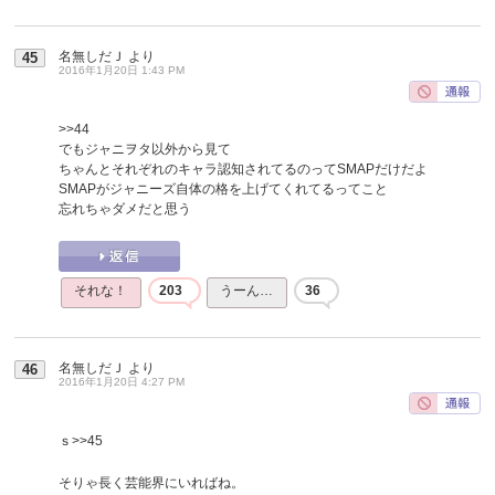
名無しだＪ
より
45
2016年1月20日 1:43 PM
>>44
でもジャニヲタ以外から見て
ちゃんとそれぞれのキャラ認知されてるのってSMAPだけだよ
SMAPがジャニーズ自体の格を上げてくれてるってこと
忘れちゃダメだと思う
それな！
203
うーん…
36
名無しだＪ
より
46
2016年1月20日 4:27 PM
ｓ
>>45
そりゃ長く芸能界にいればね。