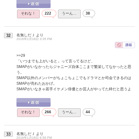
それな！
222
うーん…
38
名無しだＪ
より
32
2016年1月18日 3:35 PM
>>29
「いつまでも上がいると」って言ってるけど、
SMAPがいなかったらジャニーズ自体ここまで繁栄してなかったと思
う。
SMAP以外のメンバーがちょこちょこでもドラマとか司会できるのは
SMAPが売れたおかげ。
SMAPがいなきゃ若手イケメン俳優とか芸人がやってた枠だと思うよ
それな！
266
うーん…
44
名無しだＪ
より
33
2016年1月18日 6:56 PM