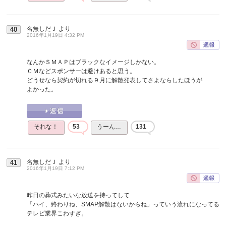
名無しだＪ
より
40
2016年1月19日 4:32 PM
なんかＳＭＡＰはブラックなイメージしかない。
ＣＭなどスポンサーは避けあると思う。
どうせなら契約が切れる９月に解散発表してさよならしたほうが
よかった。
それな！
53
うーん…
131
名無しだＪ
より
41
2016年1月19日 7:12 PM
昨日の葬式みたいな放送を持ってして
「ハイ、終わりね、SMAP解散はないからね」っていう流れになってる
テレビ業界こわすぎ。