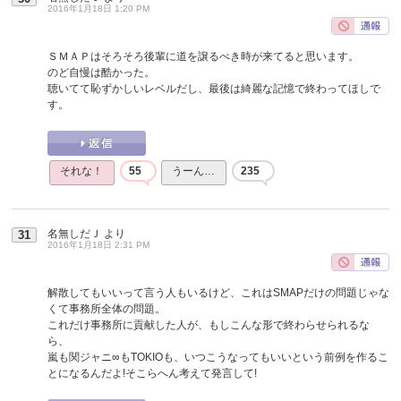
2016年1月18日 1:20 PM
ＳＭＡＰはそろそろ後輩に道を譲るべき時が来てると思います。
のど自慢は酷かった。
聴いてて恥ずかしいレベルだし、最後は綺麗な記憶で終わってほしで
す。
それな！
55
うーん…
235
名無しだＪ
より
31
2016年1月18日 2:31 PM
解散してもいいって言う人もいるけど、これはSMAPだけの問題じゃな
くて事務所全体の問題。
これだけ事務所に貢献した人が、もしこんな形で終わらせられるな
ら、
嵐も関ジャニ∞もTOKIOも、いつこうなってもいいという前例を作るこ
とになるんだよ!そこらへん考えて発言して!