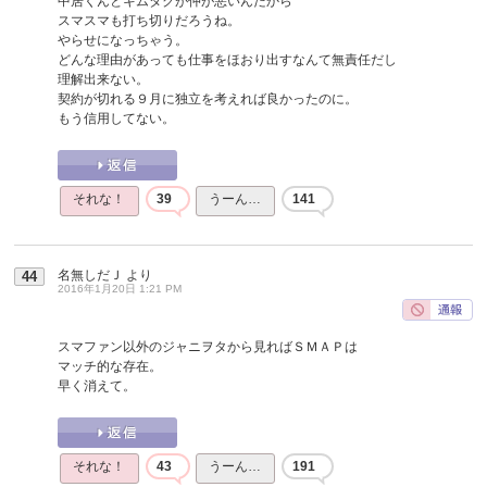
中居くんとキムタクが仲が悪いんだから
スマスマも打ち切りだろうね。
やらせになっちゃう。
どんな理由があっても仕事をほおり出すなんて無責任だし
理解出来ない。
契約が切れる９月に独立を考えれば良かったのに。
もう信用してない。
それな！
39
うーん…
141
名無しだＪ
より
44
2016年1月20日 1:21 PM
スマファン以外のジャニヲタから見ればＳＭＡＰは
マッチ的な存在。
早く消えて。
それな！
43
うーん…
191