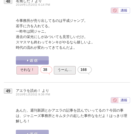
名無しだＪ
より
48
2016年1月20日 6:14 PM
今事務所が売り出してるのは平成ジャンプ。
若手に力を入れてる。
一昨年は関ジャニ。
過去の栄光にしがみついても見苦しいだけ。
スマスマも終わってキンキがやるなら嬉しいよ。
時代の流れが変わってきてるんだよ。
それな！
38
うーん…
168
アエラを読め！
より
49
2016年1月20日 9:36 PM
あんた、週刊新調とかアエラの記事を読んでいってるの？今回の事
は、ジャニーズ事務所とキムタクの起した事件なをだよ！はっきり理
解しろ！