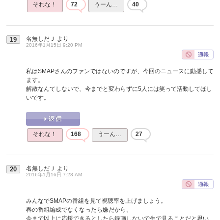
それな！
72
うーん…
40
名無しだＪ
より
19
2016年1月15日 9:20 PM
私はSMAPさんのファンではないのですが、今回のニュースに動揺して
ます。
解散なんてしないで、今までと変わらずに5人には笑って活動してほし
いです。
それな！
168
うーん…
27
名無しだＪ
より
20
2016年1月16日 7:28 AM
みんなでSMAPの番組を見て視聴率を上げましょう。
春の番組編成でなくなったら嫌だから。
今まで以上に応援できるとしたら録画しないで生で見ることだと思い