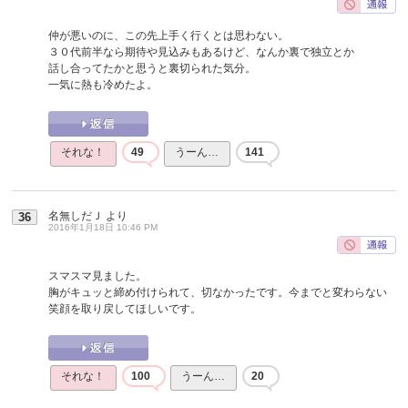
仲が悪いのに、この先上手く行くとは思わない。
３０代前半なら期待や見込みもあるけど、なんか裏で独立とか
話し合ってたかと思うと裏切られた気分。
一気に熱も冷めたよ。
それな！
49
うーん…
141
名無しだＪ
より
36
2016年1月18日 10:46 PM
スマスマ見ました。
胸がキュッと締め付けられて、切なかったです。今までと変わらない
笑顔を取り戻してほしいです。
それな！
100
うーん…
20