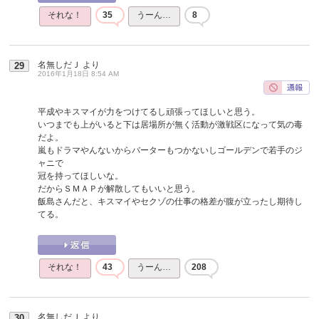
それな！
35
うーん…
8
名無しだＪ
より
29
2016年1月18日 8:54 AM
平成やキスマイが力をつけてるし頑張ってほしいと思う。
いつまでも上がいると下は居場所が無く活動が激戦区になって気の毒
だよ。
嵐もドラマやんないからバーターもつかないしゴールデンで若手のジ
ャニで
冠を持ってほしいな。
だからＳＭＡＰが解散してもいいと思う。
飯島さんだと、キスマイやセクゾの仕事の格差が腹が立ったし期待し
てる。
それな！
43
うーん…
208
名無しだＪ
より
30