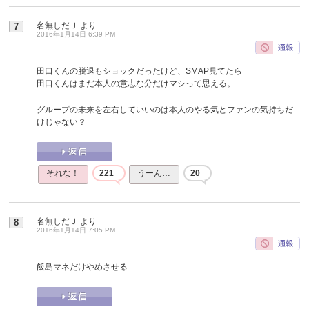
名無しだＪ
より
7
2016年1月14日 6:39 PM
田口くんの脱退もショックだったけど、SMAP見てたら
田口くんはまだ本人の意志な分だけマシって思える。
グループの未来を左右していいのは本人のやる気とファンの気持ちだ
けじゃない？
それな！
221
うーん…
20
名無しだＪ
より
8
2016年1月14日 7:05 PM
飯島マネだけやめさせる