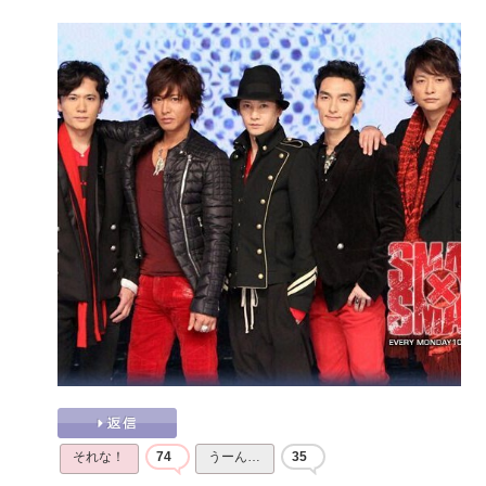
それな！
74
うーん…
35