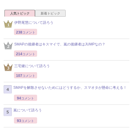
人気トピック
新着トピック
伊野尾慧について語ろう
238
コメント
SMAPの後継者はキスマイで、嵐の後継者はJUMPなの？
214
コメント
三宅健について語ろう
107
コメント
SMAPを解散させないためにはどうするか、スマオタが懸命に考える！
94
コメント
嵐について語ろう
93
コメント