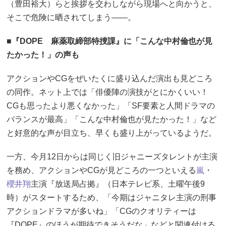
（豊田裕大）らと挨拶を交わしながら現場へと向かうと、
そこで危険に晒されてしまう――。
■『DOPE 麻薬取締部特捜課』に「こんな中村倫也が見
たかった！」の声も
アクションやCGをぜいたくに盛り込んだ演出も見どころ
の同作。ネット上では「俳優陣の演技がとにかくいい！
CGも思ったより悪くなかった」「SF要素と人間ドラマの
バランスが最高」「こんな中村倫也が見たかった！」など
と好意的な声が目立ち、早くも盛り上がっているようだ。
一方、今月12日からは同じく旧ジャニーズタレントが主演
を務め、アクションやCGが見どころの一つといえる
嵐
・
櫻井翔
主演『放送局占拠』（日本テレビ系、土曜午後9
時）がスタートするため、「今期はジャニタレ主演の刑事
アクションドラマが多いね」「CGのクオリティーは
『DOPE』のほうが期待できそうだな」などと関連付ける