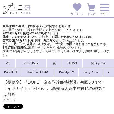
マイページ
ストア
メニュー
夏季休暇 の発送・お問い合わせに関するお知らせ
誠に勝手ながら、以下の期間を休業とさせていただきます。
2026年8月11日(火)~2026年8月16日(日)
休業中にいただきました、ご注文・お問い合わせにつきましては、
営業再開の8月17日(月)以降、順に対応
させていただきます。
また、
8月8日(土)以降にいただいた、ご注文・
お問い合わせにつきましても、
8月17日(月)以降に対応
させていただく場合がございます。
大変ご迷惑をおかけしますが、
何卒ご了承くださいますようお願い申し上げま
す。
V6
KinKi Kids
嵐
NEWS
関ジャニ∞
KAT-TUN
Hey!Say!JUMP
Kis-My-Ft2
Sexy Zone
▼
【視聴率】『DOPE 麻薬取締部特捜課』初回6.0％で
『イグナイト』下回る……高橋海人＆中村倫也の演技に
は賛辞
2025.7.12