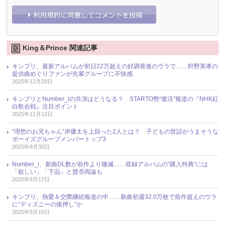
King＆Prince 関連記事
キンプリ、最新アルバムが初日22万超えの好調発進のウラで……狩野英孝の
提供曲めぐりファンが先輩グループに不快感
2025年12月28日
キンプリとNumber_iの共演はどうなる？ STARTO勢“復活”報道の『NHK紅
白歌合戦』注目ポイント
2025年11月12日
“理想のお兄ちゃん”岸優太を上回った2人とは？ 子どもの世話がうまそうな
ボーイズグループメンバートップ3
2025年8月30日
Number_i、新曲DL数が前作より微減……収録アルバムの“購入特典”には
「欲しい」「下品」と賛否両論も
2025年8月17日
キンプリ、熱愛＆交際継続報道の中……新曲初週32.0万枚で前作超えのウラ
に“ディズニーの後押し”か
2025年8月16日