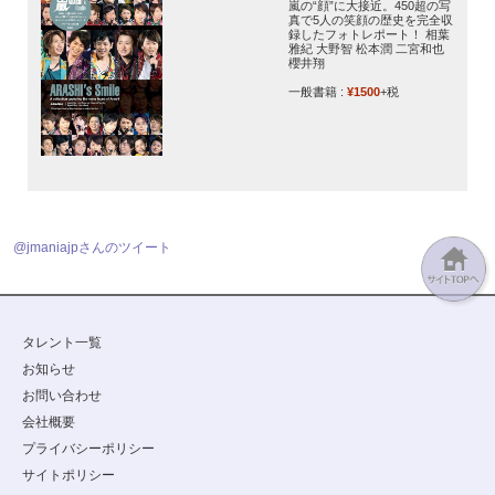
嵐の“顔”に大接近。450超の写
真で5人の笑顔の歴史を完全収
録したフォトレポート！ 相葉
雅紀 大野智 松本潤 二宮和也
櫻井翔
一般書籍 :
¥1500
+税
@jmaniajpさんのツイート
タレント一覧
お知らせ
お問い合わせ
会社概要
プライバシーポリシー
サイトポリシー