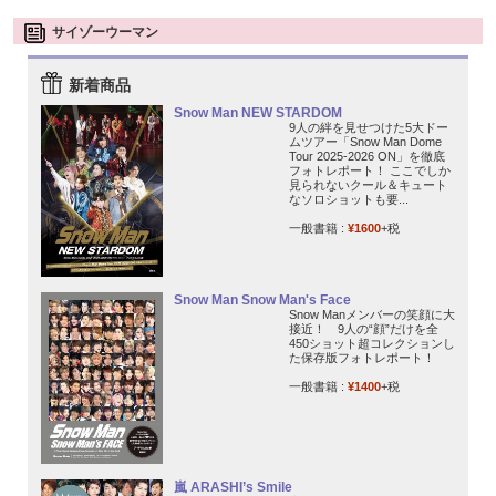
サイゾーウーマン
新着商品
Snow Man NEW STARDOM
9人の絆を見せつけた5大ドー
ムツアー「Snow Man Dome
Tour 2025-2026 ON」を徹底
フォトレポート！ ここでしか
見られないクール＆キュート
なソロショットも要...
一般書籍 :
¥1600
+税
Snow Man Snow Man's Face
Snow Manメンバーの笑顔に大
接近！ 9人の“顔”だけを全
450ショット超コレクションし
た保存版フォトレポート！
一般書籍 :
¥1400
+税
嵐 ARASHI’s Smile