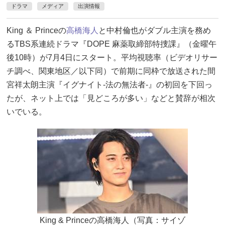
ドラマ
メディア
出演情報
King ＆ Princeの
高橋海人
と中村倫也がダブル主演を務め
るTBS系連続ドラマ『DOPE 麻薬取締部特捜課』（金曜午
後10時）が7月4日にスタート。平均視聴率（ビデオリサー
チ調べ、関東地区／以下同）で前期に同枠で放送された間
宮祥太朗主演『イグナイト-法の無法者-』の初回を下回っ
たが、ネット上では「見どころが多い」などと賛辞が相次
いでいる。
King & Princeの高橋海人（写真：サイゾ