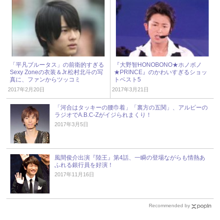
「平凡ブルータス」の前衛的すぎる
『大野智HONOBONO★ホノボノ
Sexy Zoneの衣装＆Jr.松村北斗の写
★PRINCE』のかわいすぎるショッ
真に、ファンからツッコミ
トベスト5
2017年2月20日
2017年3月21日
「河合はタッキーの腰巾着」「裏方の五関」、アルピーの
ラジオでA.B.C-Zがイジられまくり！
2017年3月5日
風間俊介出演『陸王』第4話、一瞬の登場ながらも情熱あ
ふれる銀行員を好演！
2017年11月16日
Recommended by