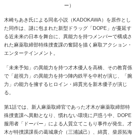
ー）
木崎ちあき氏による同名小説（KADOKAWA）を原作とし
た同作は、謎に包まれた新型ドラッグ「DOPE」が蔓延す
る近未来の日本を舞台に、異能力を持つメンバーで構成さ
れた麻薬取締部特殊捜査課の奮闘を描く麻取アクション・
エンターテインメント。
「未来予知」の異能力を持つ才木優人を高橋、その教育係
で「超視力」の異能力を持つ陣内鉄平を中村が演じ、「腕
力」の能力を擁するヒロイン・綿貫光を新木優子が演じ
る。
第1話では、新人麻薬取締官であった才木が麻薬取締部特
殊捜査課へ異動となり、慣れない環境に戸惑う中、DOPE
服用者「ドーパー」による人質立てこもり事件が発生。才
木が特捜課課長の葛城康介（三浦誠己）、綿貫、柴原拓海