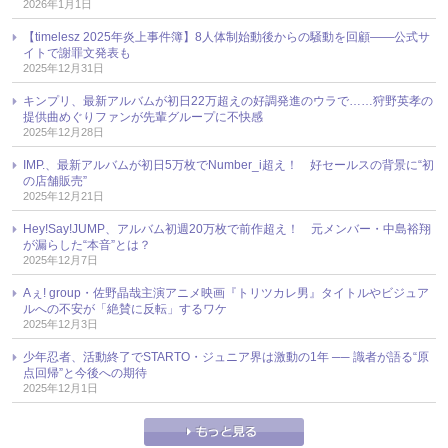
2026年1月1日
【timelesz 2025年炎上事件簿】8人体制始動後からの騒動を回顧――公式サ
イトで謝罪文発表も
2025年12月31日
キンプリ、最新アルバムが初日22万超えの好調発進のウラで……狩野英孝の
提供曲めぐりファンが先輩グループに不快感
2025年12月28日
IMP.、最新アルバムが初日5万枚でNumber_i超え！ 好セールスの背景に“初
の店舗販売”
2025年12月21日
Hey!Say!JUMP、アルバム初週20万枚で前作超え！ 元メンバー・中島裕翔
が漏らした“本音”とは？
2025年12月7日
Aぇ! group・佐野晶哉主演アニメ映画『トリツカレ男』タイトルやビジュア
ルへの不安が「絶賛に反転」するワケ
2025年12月3日
少年忍者、活動終了でSTARTO・ジュニア界は激動の1年 ── 識者が語る“原
点回帰”と今後への期待
2025年12月1日