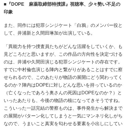
■『DOPE 麻薬取締部特捜課』視聴率、少々勢い不足の
印象
また、同作には犯罪シンジケート「白鴉」のメンバー役と
して、井浦新と久間田琳加が出演している。
「異能力を持つ捜査員たちがどんな活躍をしていくか、も
見どころだと思いますが、この作品の方向性を決定づける
のは、井浦や久間田演じる犯罪シンジケートの存在です。
すでに中村倫也演じる陣内と繋がりがあることはすでに察
せられるので、このあたりが物語の展開にどう関わってく
るのか？陣内はDOPEに対しどんな思いを持っているのか
（亡くなったであろう奥さんの死因はDOPEなのか？）と
いったあたりも、今後の物語の核になってきそうですね。
こういった一話完結の警察ものは、事件発生から解決まで
の展開がパターン化してしまうと一気にマンネリ化しがち
なので、うまいこと真実を匂わせる要素を小出しにしてい