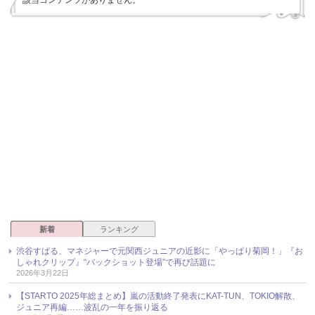
新着
ランキング
渋谷すばる、マネジャーで元関西ジュニアの近影に「やっぱり菊岡！」『お
しゃれクリップ』“バックショット登場”で再び話題に
2026年3月22日
【STARTO 2025年総まとめ】嵐の活動終了発表にKAT-TUN、TOKIO解散、
ジュニア再編……波乱の一年を振り返る