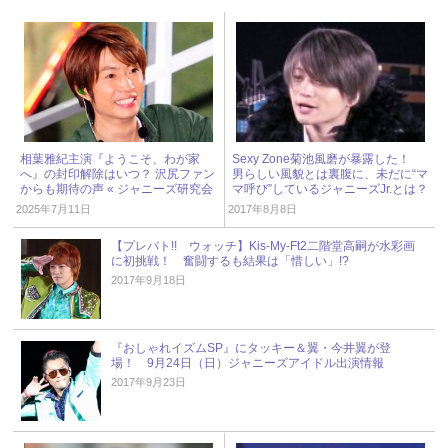
相葉雅紀主演『ようこそ、わが家
Sexy Zone菊池風磨が暴露した！
へ』の封印解除はいつ？ 沢尻ファン
男らしい風貌とは裏腹に、未だに“マ
からも期待の声 « ジャニーズ研究会
マ呼び”しているジャニーズJr.とは？
2025年7月11日
2017年8月8日
【プレバト!! ウォッチ】Kis-My-Ft2二階堂高嗣が水彩画
に初挑戦！ 奮闘するも結果は「惜しい」!?
2017年9月18日
『おしゃれイズムSP』にタッキー＆翼・今井翼が登
場！ 9月24日（日）ジャニーズアイドル出演情報
2017年9月23日