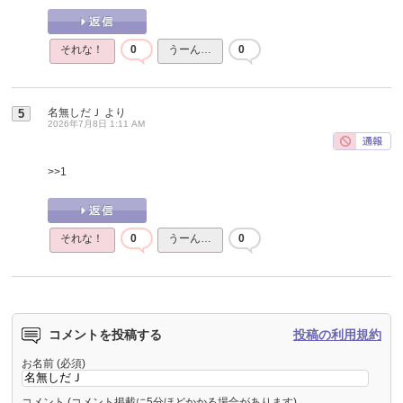
それな！
0
うーん…
0
名無しだＪ
より
5
2026年7月8日 1:11 AM
>>1
それな！
0
うーん…
0
コメントを投稿する
投稿の利用規約
お名前 (必須)
コメント (コメント掲載に5分ほどかかる場合があります)