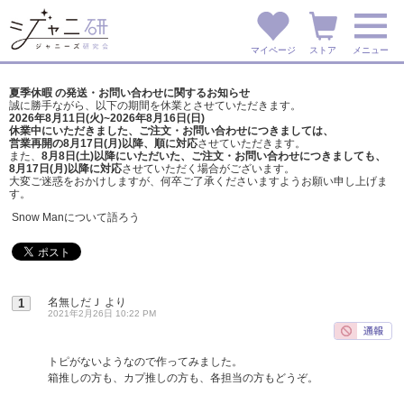
マイページ
ストア
メニュー
夏季休暇 の発送・お問い合わせに関するお知らせ
誠に勝手ながら、以下の期間を休業とさせていただきます。
2026年8月11日(火)~2026年8月16日(日)
休業中にいただきました、ご注文・お問い合わせにつきましては、
営業再開の8月17日(月)以降、順に対応
させていただきます。
また、
8月8日(土)以降にいただいた、ご注文・
お問い合わせにつきましても、
8月17日(月)以降に対応
させていただく場合がございます。
大変ご迷惑をおかけしますが、
何卒ご了承くださいますようお願い申し上げま
す。
Snow Manについて語ろう
名無しだＪ
より
1
2021年2月26日 10:22 PM
トピがないようなので作ってみました。
箱推しの方も、カプ推しの方も、各担当の方もどうぞ。