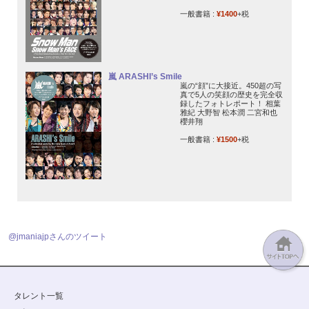
一般書籍 :
¥1400
+税
嵐 ARASHI’s Smile
嵐の“顔”に大接近。450超の写
真で5人の笑顔の歴史を完全収
録したフォトレポート！ 相葉
雅紀 大野智 松本潤 二宮和也
櫻井翔
一般書籍 :
¥1500
+税
@jmaniajpさんのツイート
タレント一覧