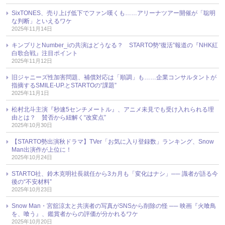
SixTONES、売り上げ低下でファン嘆くも……アリーナツアー開催が「聡明
な判断」といえるワケ
2025年11月14日
キンプリとNumber_iの共演はどうなる？ STARTO勢“復活”報道の『NHK紅
白歌合戦』注目ポイント
2025年11月12日
旧ジャニーズ性加害問題、補償対応は「順調」も……企業コンサルタントが
指摘するSMILE-UP.とSTARTOの“課題”
2025年11月1日
松村北斗主演『秒速5センチメートル』、アニメ未見でも受け入れられる理
由とは？ 賛否から紐解く“改変点”
2025年10月30日
【STARTO勢出演秋ドラマ】TVer「お気に入り登録数」ランキング、Snow
Man出演作が上位に！
2025年10月24日
STARTO社、鈴木克明社長就任から3カ月も「変化はナシ」── 識者が語る今
後の“不安材料”
2025年10月23日
Snow Man・宮舘涼太と共演者の写真がSNSから削除の怪 ── 映画『火喰鳥
を、喰う』、鑑賞者からの評価が分かれるワケ
2025年10月20日