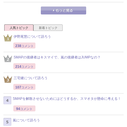
人気トピック
新着トピック
伊野尾慧について語ろう
238
コメント
SMAPの後継者はキスマイで、嵐の後継者はJUMPなの？
214
コメント
三宅健について語ろう
107
コメント
SMAPを解散させないためにはどうするか、スマオタが懸命に考える！
94
コメント
嵐について語ろう