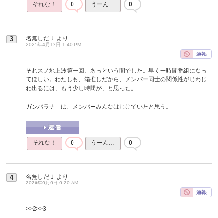
それな！
0
うーん…
0
名無しだＪ
より
3
2021年4月12日 1:40 PM
それスノ地上波第一回、あっという間でした。早く一時間番組になっ
てほしい。わたしも、箱推しだから、メンバー同士の関係性がじわじ
わ出るには、もう少し時間が、と思った。
ガンバラナ―は、メンバーみんなはじけていたと思う。
それな！
0
うーん…
0
名無しだＪ
より
4
2026年6月6日 6:20 AM
>>2
>>3