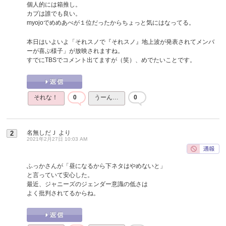
個人的には箱推し。
カプは誰でも良い。
myojoでめめあべが１位だったからちょっと気にはなってる。
本日はいよいよ「それスノで『それスノ』地上波が発表されてメンバ
ーが喜ぶ様子」が放映されますね。
すでにTBSでコメント出てますが（笑）、めでたいことです。
それな！
0
うーん…
0
名無しだＪ
より
2
2021年2月27日 10:03 AM
ふっかさんが「昼になるから下ネタはやめないと」
と言っていて安心した。
最近、ジャニーズのジェンダー意識の低さは
よく批判されてるからね。