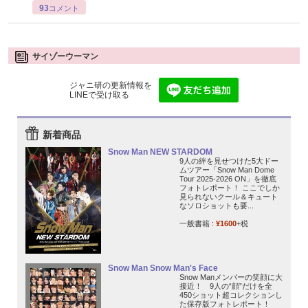
93
コメント
サイゾーウーマン
ジャニ研の更新情報を
LINEで受け取る
新着商品
Snow Man NEW STARDOM
9人の絆を見せつけた5大ドー
ムツアー「Snow Man Dome
Tour 2025-2026 ON」を徹底
フォトレポート！ ここでしか
見られないクール＆キュート
なソロショットも要...
一般書籍 :
¥1600
+税
Snow Man Snow Man's Face
Snow Manメンバーの笑顔に大
接近！ 9人の“顔”だけを全
450ショット超コレクションし
た保存版フォトレポート！