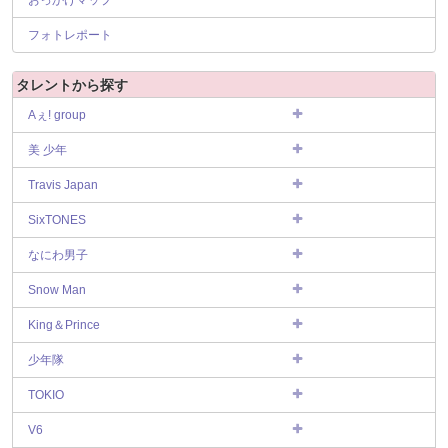
フォトレポート
タレントから探す
Aぇ! group
美 少年
Travis Japan
SixTONES
なにわ男子
Snow Man
King＆Prince
少年隊
TOKIO
V6