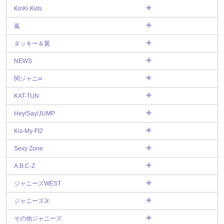
KinKi Kids
嵐
タッキー＆翼
NEWS
関ジャニ∞
KAT-TUN
Hey!Say!JUMP
Kis-My-Ft2
Sexy Zone
A.B.C-Z
ジャニーズWEST
ジャニーズJr.
その他ジャニーズ