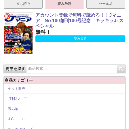
立ち読み
読み放題
セール品
アカウント登録で無料で読める！！Jマニ
ア No.100創刊100号記念 キラキラJr.ス
ペシャル
無料！
読み放題
商品カテゴリー
セット販売
月刊Jマニア
読み物
J-Generation
おっかけマップ