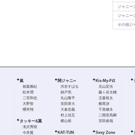
ジャニーズ
ジャニーズ
その他ジ
嵐
関ジャニ∞
Kis-My-Ft2
相葉雅紀
渋谷すばる
北山宏光
松本潤
錦戸亮
藤ヶ谷太輔
二宮和也
丸山隆平
玉森裕太
大野智
安田章大
横尾渉
櫻井翔
大倉忠義
千賀健永
村上信五
二階堂高嗣
タッキー&翼
横山裕
宮田俊哉
滝沢秀明
KAT-TUN
Sexy Zone
今井翼