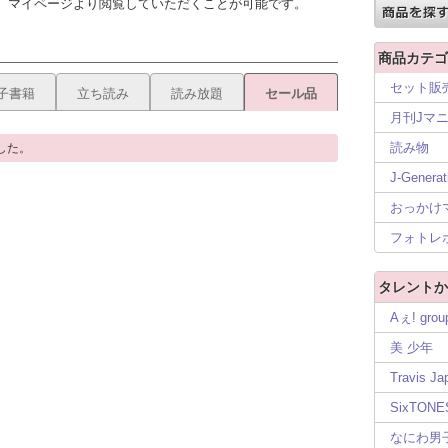
、マイページより閲覧していただくことが可能です。
商品カテゴ
セット販
子書籍
立ち読み
読み放題
セール品
月刊Jマ
読み物
した。
J-Generat
おっかけ
フォトレ
タレントか
Aぇ! grou
美 少年
Travis Ja
SixTONE
なにわ男