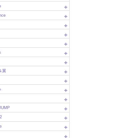
n
nce
s
＆翼
∞
!JUMP
2
e