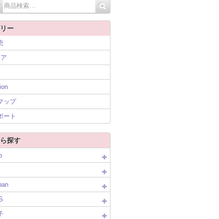
リー
売
ニア
ion
マップ
ポート
ら探す
p
pan
S
子