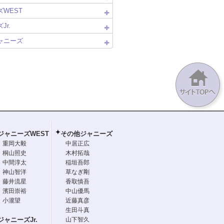
WEST
Jr.
ャニーズ
ジャニーズWEST
その他ジャニーズ
重岡大毅
中居正広
桐山照史
木村拓哉
中間淳太
稲垣吾郎
神山智洋
草なぎ剛
藤井流星
香取慎吾
濱田崇裕
中山優馬
小瀧望
近藤真彦
生田斗真
ジャニーズJr.
山下智久