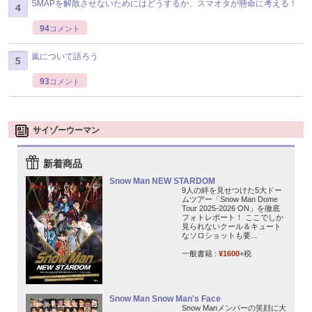
SMAPを解散させないためにはどうするか、スマオタが懸命に考える！
94
コメント
嵐について語ろう
93
コメント
サイゾーウーマン
新着商品
Snow Man NEW STARDOM
9人の絆を見せつけた5大ドー
ムツアー「Snow Man Dome
Tour 2025-2026 ON」を徹底
フォトレポート！ ここでしか
見られないクール＆キュート
なソロショットも要...
一般書籍 :
¥1600
+税
Snow Man Snow Man's Face
Snow Manメンバーの笑顔に大