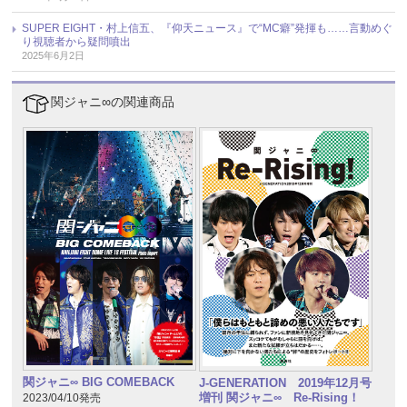
SUPER EIGHT・村上信五、『仰天ニュース』で“MC癖”発揮も……言動めぐ
り視聴者から疑問噴出
2025年6月2日
関ジャニ∞の関連商品
関ジャニ∞ BIG COMEBACK
J-GENERATION 2019年12月号
増刊 関ジャニ∞ Re-Rising！
2023/04/10発売