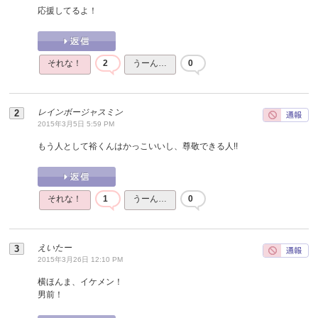
応援してるよ！
それな！
2
うーん…
0
レインボージャスミン
2015年3月5日 5:59 PM
もう人として裕くんはかっこいいし、尊敬できる人!!
それな！
1
うーん…
0
えいたー
2015年3月26日 12:10 PM
横ほんま、イケメン！
男前！