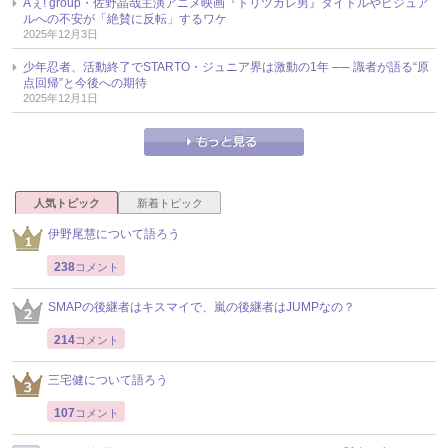
Aぇ! group・佐野晶哉主演アニメ映画『トリツカレ男』タイトルやビジュア
ルへの不安が「絶賛に反転」するワケ
2025年12月3日
少年忍者、活動終了でSTARTO・ジュニア界は激動の1年 ── 識者が語る“原
点回帰”と今後への期待
2025年12月1日
人気トピック
新着トピック
伊野尾慧について語ろう
238
コメント
SMAPの後継者はキスマイで、嵐の後継者はJUMPなの？
214
コメント
三宅健について語ろう
107
コメント