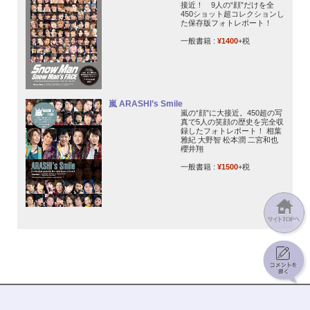
接近！ 9人の“顔”だけを全
450ショット超コレクションし
た保存版フォトレポート！
一般書籍 :
¥1400
+税
嵐 ARASHI’s Smile
嵐の“顔”に大接近。450超の写
真で5人の笑顔の歴史を完全収
録したフォトレポート！ 相葉
雅紀 大野智 松本潤 二宮和也
櫻井翔
一般書籍 :
¥1500
+税