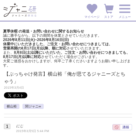
マイページ
ストア
メニュー
夏季休暇 の発送・お問い合わせに関するお知らせ
誠に勝手ながら、以下の期間を休業とさせていただきます。
2026年8月11日(火)~2026年8月16日(日)
休業中にいただきました、ご注文・お問い合わせにつきましては、
営業再開の8月17日(月)以降、順に対応
させていただきます。
また、
8月8日(土)以降にいただいた、ご注文・
お問い合わせにつきましても、
8月17日(月)以降に対応
させていただく場合がございます。
大変ご迷惑をおかけしますが、
何卒ご了承くださいますようお願い申し上げま
す。
【ぶっちゃけ発言】横山裕「俺が思てるジャニーズとち
ゃう」
2015年3月4日
横山裕
関ジャニ∞
にじ
2015年3月5日 5:44 PM