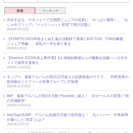
新着
ランキング
渋谷すばる、マネジャーで元関西ジュニアの近影に「やっぱり菊岡！」『お
しゃれクリップ』“バックショット登場”で再び話題に
2026年3月22日
【STARTO 2025年総まとめ】嵐の活動終了発表にKAT-TUN、TOKIO解散、
ジュニア再編……波乱の一年を振り返る
2026年1月1日
【timelesz 2025年炎上事件簿】8人体制始動後からの騒動を回顧――公式サ
イトで謝罪文発表も
2025年12月31日
キンプリ、最新アルバムが初日22万超えの好調発進のウラで……狩野英孝の
提供曲めぐりファンが先輩グループに不快感
2025年12月28日
IMP.、最新アルバムが初日5万枚でNumber_i超え！ 好セールスの背景に“初
の店舗販売”
2025年12月21日
Hey!Say!JUMP、アルバム初週20万枚で前作超え！ 元メンバー・中島裕翔
が漏らした“本音”とは？
2025年12月7日