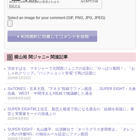
Select an image for your comment (GIF, PNG, JPG, JPEG):
横山裕 関ジャニ∞ 関連記事
渋谷すばる、マネジャーで元関西ジュニアの近影に「やっぱり菊岡！」『お
しゃれクリップ』“バックショット登場”で再び話題に
2026年3月22日
SixTONES・京本大我、“下ネタ”投稿でファン困惑……SUPER EIGHT・大倉
忠義、WEST.・中間淳太もX投稿で物議醸した過去
2025年8月19日
SUPER EIGHT村上信五、新恋人報道で気になる過去の「結婚を前提に」発
言と実業家モードの加速ぶり
2025年8月9日
SUPER EIGHT・丸山隆平、出演舞台で「オペラグラス使用禁止」「オレン
ジ色の洋服NG」の独自ルール設定にファン困惑
2025年7月25日