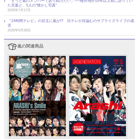
「ずっと嵐のメンバーであり続けたい」──櫻井翔が10年以上前に語ってい
た言葉と、5人の“懐かし写真”
2025年7月17日
『24時間テレビ』の目玉に嵐が!? 日テレが目論むのサプライズライブの成
否
2025年6月28日
嵐の関連商品