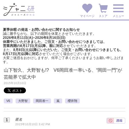
マイページ
ストア
メニュー
夏季休暇 の発送・お問い合わせに関するお知らせ
誠に勝手ながら、以下の期間を休業とさせていただきます。
2026年8月11日(火)~2026年8月16日(日)
休業中にいただきました、ご注文・お問い合わせにつきましては、
営業再開の8月17日(月)以降、順に対応
させていただきます。
また、
8月8日(土)以降にいただいた、ご注文・
お問い合わせにつきましても、
8月17日(月)以降に対応
させていただく場合がございます。
大変ご迷惑をおかけしますが、
何卒ご了承くださいますようお願い申し上げま
す。
山下智久、大野智も!? V6岡田准一率いる、“岡田一門”が
芸能界で拡大中
2015年10月10日
V6
大野智
岡田准一
嵐
櫻井翔
匿名
2015年10月10日 3:42 PM