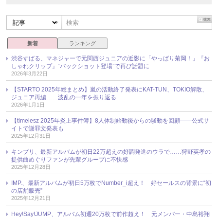
新着
ランキング
渋谷すばる、マネジャーで元関西ジュニアの近影に「やっぱり菊岡！」『お
しゃれクリップ』“バックショット登場”で再び話題に
2026年3月22日
【STARTO 2025年総まとめ】嵐の活動終了発表にKAT-TUN、TOKIO解散、
ジュニア再編……波乱の一年を振り返る
2026年1月1日
【timelesz 2025年炎上事件簿】8人体制始動後からの騒動を回顧――公式サ
イトで謝罪文発表も
2025年12月31日
キンプリ、最新アルバムが初日22万超えの好調発進のウラで……狩野英孝の
提供曲めぐりファンが先輩グループに不快感
2025年12月28日
IMP.、最新アルバムが初日5万枚でNumber_i超え！ 好セールスの背景に“初
の店舗販売”
2025年12月21日
Hey!Say!JUMP、アルバム初週20万枚で前作超え！ 元メンバー・中島裕翔