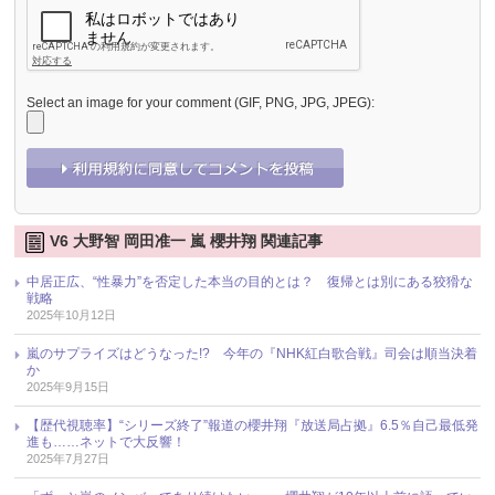
Select an image for your comment (GIF, PNG, JPG, JPEG):
V6 大野智 岡田准一 嵐 櫻井翔 関連記事
中居正広、“性暴力”を否定した本当の目的とは？ 復帰とは別にある狡猾な
戦略
2025年10月12日
嵐のサプライズはどうなった!? 今年の『NHK紅白歌合戦』司会は順当決着
か
2025年9月15日
【歴代視聴率】“シリーズ終了”報道の櫻井翔『放送局占拠』6.5％自己最低発
進も……ネットで大反響！
2025年7月27日