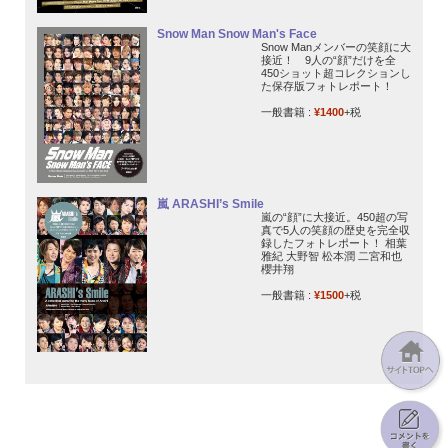
Snow Man Snow Man's Face
Snow Manメンバーの笑顔に大
接近！ 9人の“顔”だけを全
450ショット超コレクションし
た保存版フォトレポート！
一般書籍 :
¥1400
+税
嵐 ARASHI’s Smile
嵐の“顔”に大接近。450超の写
真で5人の笑顔の歴史を完全収
録したフォトレポート！ 相葉
雅紀 大野智 松本潤 二宮和也
櫻井翔
一般書籍 :
¥1500
+税