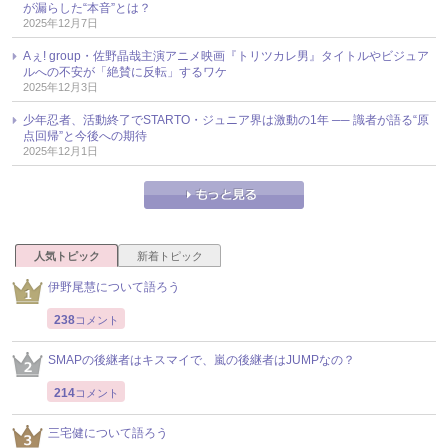
が漏らした“本音”とは？
2025年12月7日
Aぇ! group・佐野晶哉主演アニメ映画『トリツカレ男』タイトルやビジュア
ルへの不安が「絶賛に反転」するワケ
2025年12月3日
少年忍者、活動終了でSTARTO・ジュニア界は激動の1年 ── 識者が語る“原
点回帰”と今後への期待
2025年12月1日
人気トピック
新着トピック
伊野尾慧について語ろう
238
コメント
SMAPの後継者はキスマイで、嵐の後継者はJUMPなの？
214
コメント
三宅健について語ろう