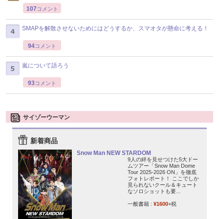
107
コメント
SMAPを解散させないためにはどうするか、スマオタが懸命に考える！
94
コメント
嵐について語ろう
93
コメント
サイゾーウーマン
新着商品
Snow Man NEW STARDOM
9人の絆を見せつけた5大ドー
ムツアー「Snow Man Dome
Tour 2025-2026 ON」を徹底
フォトレポート！ ここでしか
見られないクール＆キュート
なソロショットも要...
一般書籍 :
¥1600
+税