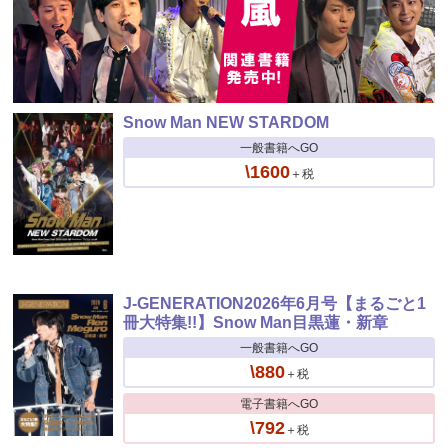
Snow Man NEW STARDOM
一般書籍へGO
\1600
＋税
J-GENERATION2026年6月号【まるごと1
冊大特集!!】Snow Man目黒蓮・新章
一般書籍へGO
\880
＋税
電子書籍へGO
\792
＋税