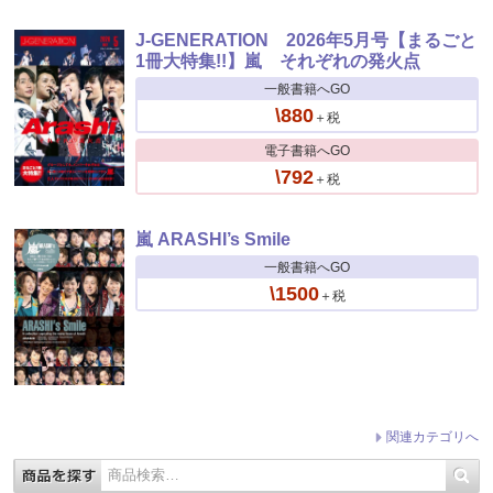
J-GENERATION 2026年5月号【まるごと
1冊大特集!!】嵐 それぞれの発火点
一般書籍へGO
\880
＋税
電子書籍へGO
\792
＋税
嵐 ARASHI’s Smile
一般書籍へGO
\1500
＋税
関連カテゴリへ