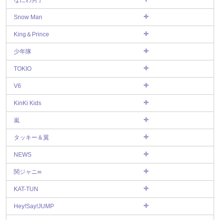
なにわ男子
Snow Man
King＆Prince
少年隊
TOKIO
V6
KinKi Kids
嵐
タッキー＆翼
NEWS
関ジャニ∞
KAT-TUN
Hey!Say!JUMP