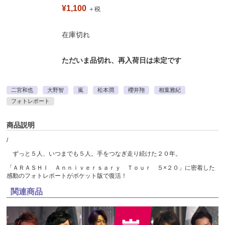
¥1,100
＋税
在庫切れ
ただいま品切れ、再入荷日は未定です
二宮和也
大野智
嵐
松本潤
櫻井翔
相葉雅紀
フォトレポート
商品説明
/
ずっと５人、いつまでも５人。手をつなぎ走り続けた２０年。
「ＡＲＡＳＨＩ Ａｎｎｉｖｅｒｓａｒｙ Ｔｏｕｒ ５×２０」に密着した
感動のフォトレポートがポケット版で復活！
関連商品