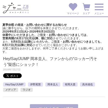
マイページ
ストア
メニュー
夏季休暇 の発送・お問い合わせに関するお知らせ
誠に勝手ながら、以下の期間を休業とさせていただきます。
2026年8月11日(火)~2026年8月16日(日)
休業中にいただきました、ご注文・お問い合わせにつきましては、
営業再開の8月17日(月)以降、順に対応
させていただきます。
また、
8月8日(土)以降にいただいた、ご注文・
お問い合わせにつきましても、
8月17日(月)以降に対応
させていただく場合がございます。
大変ご迷惑をおかけしますが、
何卒ご了承くださいますようお願い申し上げま
す。
Hey!Say!JUMP 岡本圭人、ファンからの“ロッカー汚そ
う”疑惑にショック！
2016年7月27日
Hey!Say!JUMP
伊野尾慧
岡本圭人
有岡大貴
高木雄也
メディア
ラジオ