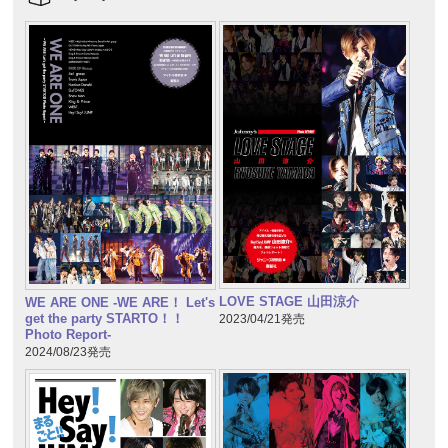
LOVE STAGE 山田涼介
WE ARE ONE -WE ARE！ Let's
get the party STARTO！！
2023/04/21発売
Photo Report-
2024/08/23発売