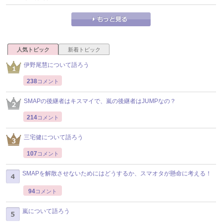
人気トピック
新着トピック
伊野尾慧について語ろう
238
コメント
SMAPの後継者はキスマイで、嵐の後継者はJUMPなの？
214
コメント
三宅健について語ろう
107
コメント
SMAPを解散させないためにはどうするか、スマオタが懸命に考える！
94
コメント
嵐について語ろう