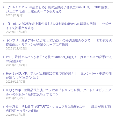
【STARTO 2025年総まとめ】嵐の活動終了発表にKAT-TUN、TOKIO解散、
ジュニア再編……波乱の一年を振り返る
2026年1月1日
【timelesz 2025年炎上事件簿】8人体制始動後からの騒動を回顧――公式サ
イトで謝罪文発表も
2025年12月31日
キンプリ、最新アルバムが初日22万超えの好調発進のウラで……狩野英孝の
提供曲めぐりファンが先輩グループに不快感
2025年12月28日
IMP.、最新アルバムが初日5万枚でNumber_i超え！ 好セールスの背景に“初
の店舗販売”
2025年12月21日
Hey!Say!JUMP、アルバム初週20万枚で前作超え！ 元メンバー・中島裕翔
が漏らした“本音”とは？
2025年12月7日
Aぇ! group・佐野晶哉主演アニメ映画『トリツカレ男』タイトルやビジュア
ルへの不安が「絶賛に反転」するワケ
2025年12月3日
少年忍者、活動終了でSTARTO・ジュニア界は激動の1年 ── 識者が語る“原
点回帰”と今後への期待
2025年12月1日