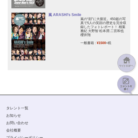
嵐 ARASHI’s Smile
嵐の“顔”に大接近。450超の写
真で5人の笑顔の歴史を完全収
録したフォトレポート！ 相葉
雅紀 大野智 松本潤 二宮和也
櫻井翔
一般書籍 :
¥1500
+税
タレント一覧
お知らせ
お問い合わせ
会社概要
プライバシーポリシー