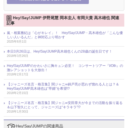
Hey!Say!JUMP 伊野尾慧 岡本圭人 有岡大貴 高木雄也 関連
記事
嵐・相葉雅紀は「心がキレイ」！ Hey!Say!JUMP・高木雄也が「こんな優
しい人いるんだ」と神対応ぶり明かす
2025年8月1日
本日3月26日は、Hey!Say!JUMP高木雄也くんの28歳の誕生日です！
2018年3月26日
Hey!Say!JUMPのかわいさに胸キュン必至！ コンサートツアー『I/Oth』の
激レアショットを大放出！
2018年2月17日
【ジャニーズ名言・格言集】関ジャニ∞錦戸亮が思わず惚れる人とは？＆
Hey!Say!JUMP高木雄也は“早婚”を希望!?
2018年2月15日
【ジャニーズ名言・格言集】関ジャニ∞安田章大が今までの活動を振り返る
＆山下智久にとって、ジャニーズは“キラキラ”!?
2018年1月30日
Hey!Say!JUMPの関連商品