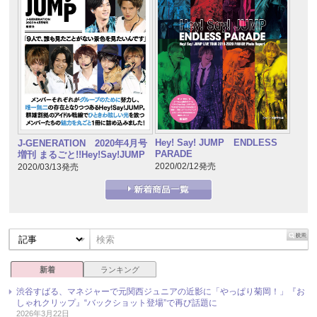
Hey! Say! JUMP ENDLESS
J-GENERATION 2020年4月号
PARADE
増刊 まるごと!!Hey!Say!JUMP
2020/02/12発売
2020/03/13発売
新着
ランキング
渋谷すばる、マネジャーで元関西ジュニアの近影に「やっぱり菊岡！」『お
しゃれクリップ』“バックショット登場”で再び話題に
2026年3月22日