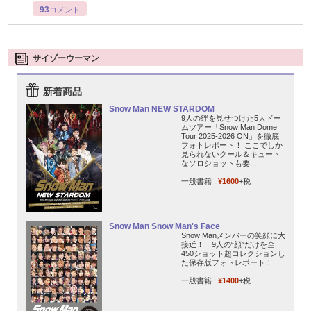
93
コメント
サイゾーウーマン
新着商品
Snow Man NEW STARDOM
9人の絆を見せつけた5大ドー
ムツアー「Snow Man Dome
Tour 2025-2026 ON」を徹底
フォトレポート！ ここでしか
見られないクール＆キュート
なソロショットも要...
一般書籍 :
¥1600
+税
Snow Man Snow Man's Face
Snow Manメンバーの笑顔に大
接近！ 9人の“顔”だけを全
450ショット超コレクションし
た保存版フォトレポート！
一般書籍 :
¥1400
+税