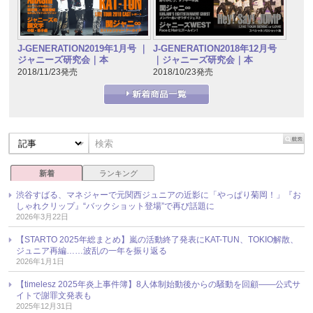
J-GENERATION2019年1月号 ｜
J-GENERATION2018年12月号
ジャニーズ研究会｜本
｜ジャニーズ研究会｜本
2018/11/23発売
2018/10/23発売
新着
ランキング
渋谷すばる、マネジャーで元関西ジュニアの近影に「やっぱり菊岡！」『お
しゃれクリップ』“バックショット登場”で再び話題に
2026年3月22日
【STARTO 2025年総まとめ】嵐の活動終了発表にKAT-TUN、TOKIO解散、
ジュニア再編……波乱の一年を振り返る
2026年1月1日
【timelesz 2025年炎上事件簿】8人体制始動後からの騒動を回顧――公式サ
イトで謝罪文発表も
2025年12月31日