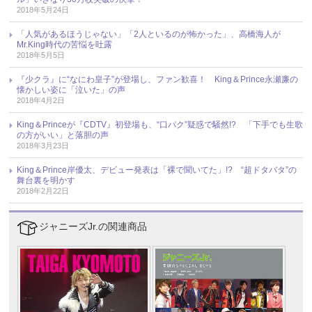
2018年5月24日
「人気があるほうじゃない」「2人といるのが怖かった」、高橋海人が
Mr.King時代の苦悩を吐露
2018年5月5日
『少クラ』に“なにわ皇子”が登場し、ファン歓喜！ King＆Prince永瀬廉の
懐かしい姿に「泣いた」の声
2018年4月2日
King＆Princeが『CDTV』初登場も、“口パク”疑惑で騒然!? 「下手でも生歌
の方がいい」と落胆の声
2018年3月23日
King＆Prince岸優太、デビュー発表は「裸で聞いてた」!? “超ドタバタ”の
舞台裏を明かす
2018年2月22日
ジャニーズJr.の関連商品