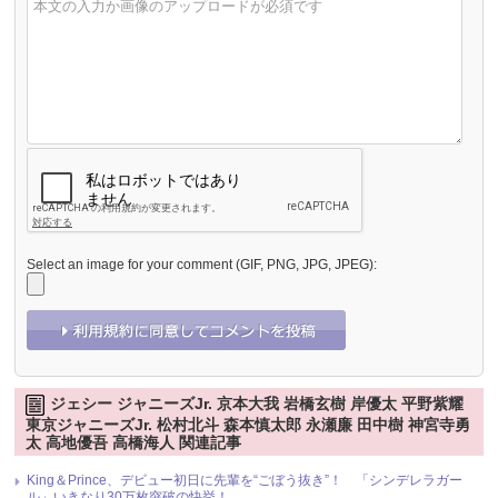
Select an image for your comment (GIF, PNG, JPG, JPEG):
ジェシー ジャニーズJr. 京本大我 岩橋玄樹 岸優太 平野紫耀
東京ジャニーズJr. 松村北斗 森本慎太郎 永瀬廉 田中樹 神宮寺勇
太 高地優吾 高橋海人 関連記事
King＆Prince、デビュー初日に先輩を“ごぼう抜き”！ 「シンデレラガー
ル」いきなり30万枚突破の快挙！