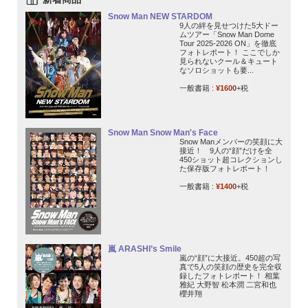
Snow Man NEW STARDOM
9人の絆を見せつけた5大ドー
ムツアー「Snow Man Dome
Tour 2025-2026 ON」を徹底
フォトレポート！ ここでしか
見られないクール＆キュート
なソロショットも要...
一般書籍 :
¥1600
+税
Snow Man Snow Man's Face
Snow Manメンバーの笑顔に大
接近！ 9人の“顔”だけを全
450ショット超コレクションし
た保存版フォトレポート！
一般書籍 :
¥1400
+税
嵐 ARASHI’s Smile
嵐の“顔”に大接近。450超の写
真で5人の笑顔の歴史を完全収
録したフォトレポート！ 相葉
雅紀 大野智 松本潤 二宮和也
櫻井翔