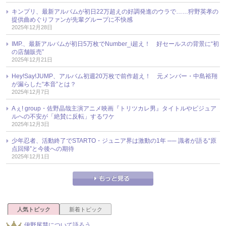
キンプリ、最新アルバムが初日22万超えの好調発進のウラで……狩野英孝の
提供曲めぐりファンが先輩グループに不快感
2025年12月28日
IMP.、最新アルバムが初日5万枚でNumber_i超え！ 好セールスの背景に“初
の店舗販売”
2025年12月21日
Hey!Say!JUMP、アルバム初週20万枚で前作超え！ 元メンバー・中島裕翔
が漏らした“本音”とは？
2025年12月7日
Aぇ! group・佐野晶哉主演アニメ映画『トリツカレ男』タイトルやビジュア
ルへの不安が「絶賛に反転」するワケ
2025年12月3日
少年忍者、活動終了でSTARTO・ジュニア界は激動の1年 ── 識者が語る“原
点回帰”と今後への期待
2025年12月1日
人気トピック
新着トピック
伊野尾慧について語ろう