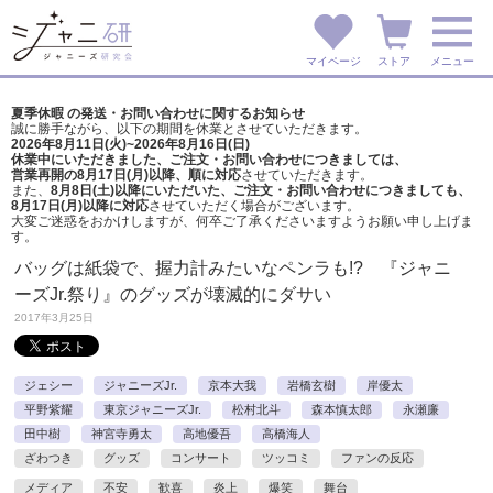
マイページ
ストア
メニュー
夏季休暇 の発送・お問い合わせに関するお知らせ
誠に勝手ながら、以下の期間を休業とさせていただきます。
2026年8月11日(火)~2026年8月16日(日)
休業中にいただきました、ご注文・お問い合わせにつきましては、
営業再開の8月17日(月)以降、順に対応
させていただきます。
また、
8月8日(土)以降にいただいた、ご注文・
お問い合わせにつきましても、
8月17日(月)以降に対応
させていただく場合がございます。
大変ご迷惑をおかけしますが、
何卒ご了承くださいますようお願い申し上げま
す。
バッグは紙袋で、握力計みたいなペンラも!? 『ジャニ
ーズJr.祭り』のグッズが壊滅的にダサい
2017年3月25日
ジェシー
ジャニーズJr.
京本大我
岩橋玄樹
岸優太
平野紫耀
東京ジャニーズJr.
松村北斗
森本慎太郎
永瀬廉
田中樹
神宮寺勇太
高地優吾
高橋海人
ざわつき
グッズ
コンサート
ツッコミ
ファンの反応
メディア
不安
歓喜
炎上
爆笑
舞台