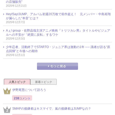
の店舗販売”
2025年12月21日
Hey!Say!JUMP、アルバム初週20万枚で前作超え！ 元メンバー・中島裕翔
が漏らした“本音”とは？
2025年12月7日
Aぇ! group・佐野晶哉主演アニメ映画『トリツカレ男』タイトルやビジュア
ルへの不安が「絶賛に反転」するワケ
2025年12月3日
少年忍者、活動終了でSTARTO・ジュニア界は激動の1年 ── 識者が語る“原
点回帰”と今後への期待
2025年12月1日
人気トピック
新着トピック
伊野尾慧について語ろう
238
コメント
SMAPの後継者はキスマイで、嵐の後継者はJUMPなの？