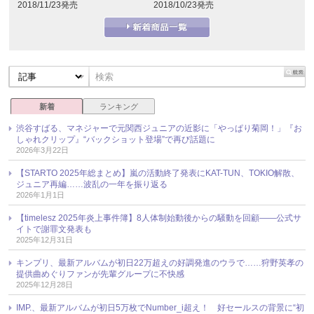
2018/11/23発売
2018/10/23発売
新着
ランキング
渋谷すばる、マネジャーで元関西ジュニアの近影に「やっぱり菊岡！」『お
しゃれクリップ』“バックショット登場”で再び話題に
2026年3月22日
【STARTO 2025年総まとめ】嵐の活動終了発表にKAT-TUN、TOKIO解散、
ジュニア再編……波乱の一年を振り返る
2026年1月1日
【timelesz 2025年炎上事件簿】8人体制始動後からの騒動を回顧――公式サ
イトで謝罪文発表も
2025年12月31日
キンプリ、最新アルバムが初日22万超えの好調発進のウラで……狩野英孝の
提供曲めぐりファンが先輩グループに不快感
2025年12月28日
IMP.、最新アルバムが初日5万枚でNumber_i超え！ 好セールスの背景に“初