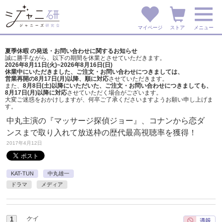
マイページ
ストア
メニュー
夏季休暇 の発送・お問い合わせに関するお知らせ
誠に勝手ながら、以下の期間を休業とさせていただきます。
2026年8月11日(火)~2026年8月16日(日)
休業中にいただきました、ご注文・お問い合わせにつきましては、
営業再開の8月17日(月)以降、順に対応
させていただきます。
また、
8月8日(土)以降にいただいた、ご注文・
お問い合わせにつきましても、
8月17日(月)以降に対応
させていただく場合がございます。
大変ご迷惑をおかけしますが、
何卒ご了承くださいますようお願い申し上げま
す。
中丸主演の『マッサージ探偵ジョー』、コナンから恋ダ
ンスまで取り入れて放送枠の歴代最高視聴率を獲得！
2017年4月12日
KAT-TUN
中丸雄一
ドラマ
メディア
ケイ