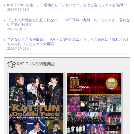
KAT-TUN中丸雄一、日曜朝から「デカいカニ」を吹く姿にファンも“笑撃”！
2018年6月11日
「これで片瀬さんに怒られない」、KAT-TUN中丸雄一の「まじすか」言わな
い問題が解決!?
2018年6月5日
できないところが最高！ KAT-TUN中丸のエクササイズ企画に「壊れたおも
ちゃみたい」とファン大爆笑
2018年5月29日
KAT-TUNの関連商品