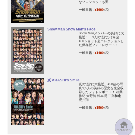
なソロショットも要...
一般書籍 :
¥1600
+税
Snow Man Snow Man's Face
Snow Manメンバーの笑顔に大
接近！ 9人の“顔”だけを全
450ショット超コレクションし
た保存版フォトレポート！
一般書籍 :
¥1400
+税
嵐 ARASHI’s Smile
嵐の“顔”に大接近。450超の写
真で5人の笑顔の歴史を完全収
録したフォトレポート！ 相葉
雅紀 大野智 松本潤 二宮和也
櫻井翔
一般書籍 :
¥1500
+税