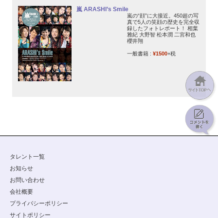
嵐 ARASHI’s Smile
嵐の“顔”に大接近。450超の写
真で5人の笑顔の歴史を完全収
録したフォトレポート！ 相葉
雅紀 大野智 松本潤 二宮和也
櫻井翔
一般書籍 :
¥1500
+税
タレント一覧
お知らせ
お問い合わせ
会社概要
プライバシーポリシー
サイトポリシー