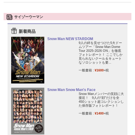
サイゾーウーマン
新着商品
Snow Man NEW STARDOM
9人の絆を見せつけた5大ドー
ムツアー「Snow Man Dome
Tour 2025-2026 ON」を徹底
フォトレポート！ ここでしか
見られないクール＆キュート
なソロショットも要...
一般書籍 :
¥1600
+税
Snow Man Snow Man's Face
Snow Manメンバーの笑顔に大
接近！ 9人の“顔”だけを全
450ショット超コレクションし
た保存版フォトレポート！
一般書籍 :
¥1400
+税