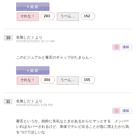
それな！
283
うーん…
152
名無しだＪ
より
10
2015年10月30日 10:17 AM
このビジュアルと毒舌のギャップがたまらん～
それな！
304
うーん…
155
名無しだＪ
より
11
2015年10月30日 3:59 PM
毒舌というか、純粋に失礼なときがあるからヒヤッとする メンバー
いればカバーされるけど、単体でテレビ出ることが急に増えたから気
をつけてほしいな