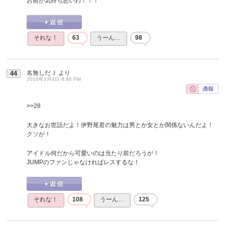
お前が気持ち悪いわ！！！
それな！
63
うーん…
98
名無しだＪ
より
44
2016年2月4日 8:46 PM
>>28
大きなお世話だよ！伊野尾君の魅力は男とか女とか関係ないんだよ！
クソが！
アイドル何だから可愛いのは当たり前だろうが！
JUMPのファンじゃなければレスするな！
それな！
108
うーん…
125