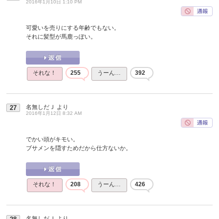
2016年1月10日 1:10 PM
可愛いを売りにする年齢でもない。
それに髪型が馬鹿っぽい。
それな！
255
うーん…
392
名無しだＪ
より
27
2016年1月12日 8:32 AM
でかい頭がキモい。
ブサメンを隠すためだから仕方ないか。
それな！
208
うーん…
426
名無しだＪ
より