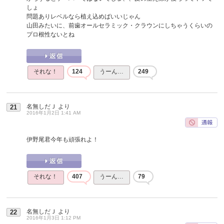
しょ
問題ありレベルなら植え込めばいいじゃん
山田みたいに、前歯オールセラミック・クラウンにしちゃうくらいの
プロ根性ないとね
それな！
124
うーん…
249
名無しだＪ
より
21
2016年1月2日 1:41 AM
伊野尾君今年も頑張れよ！
それな！
407
うーん…
79
名無しだＪ
より
22
2016年1月3日 1:12 PM