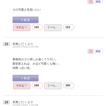
その可愛さ見習いたい
それな！
345
うーん…
102
名無しだＪ
より
23
2016年1月5日 8:45 PM
事務所のゴリ押しが凄くてウザい。
髪型変えれば、さほど可愛くも無い。
幼稚っぽい頭。
それな！
286
うーん…
380
名無しだＪ
より
24
2016年1月6日 1:49 PM