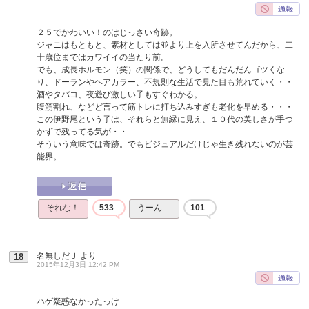
２５でかわいい！のはじっさい奇跡。
ジャニはもともと、素材としては並より上を入所させてんだから、二
十歳位まではカワイイの当たり前。
でも、成長ホルモン（笑）の関係で、どうしてもだんだんゴツくな
り、ドーランやヘアカラー、不規則な生活で見た目も荒れていく・・
酒やタバコ、夜遊び激しい子もすぐわかる。
腹筋割れ、などど言って筋トレに打ち込みすぎも老化を早める・・・
この伊野尾という子は、それらと無縁に見え、１０代の美しさが手つ
かずで残ってる気が・・
そういう意味では奇跡。でもビジュアルだけじゃ生き残れないのが芸
能界。
それな！
533
うーん…
101
名無しだＪ
より
18
2015年12月3日 12:42 PM
ハゲ疑惑なかったっけ