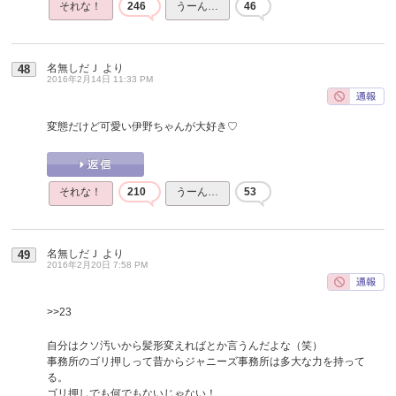
それな！
246
うーん…
46
名無しだＪ
より
48
2016年2月14日 11:33 PM
変態だけど可愛い伊野ちゃんが大好き♡
それな！
210
うーん…
53
名無しだＪ
より
49
2016年2月20日 7:58 PM
>>23
自分はクソ汚いから髪形変えればとか言うんだよな（笑）
事務所のゴリ押しって昔からジャニーズ事務所は多大な力を持って
る。
ゴリ押しでも何でもないじゃない！