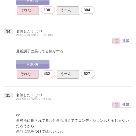
それな！
130
うーん…
304
名無しだＪ
より
14
2015年10月31日 8:11 PM
最近調子に乗ってる気がする
それな！
432
うーん…
527
名無しだＪ
より
15
2015年11月2日 7:26 PM
>>
事務所に推されてるし仕事も増えててコンディションも万全じゃない
だろうから
余計に気をつけてほしいよね