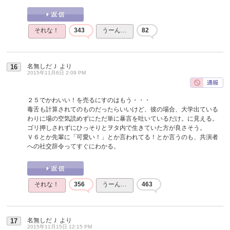
それな！
343
うーん…
82
名無しだＪ
より
16
2015年11月6日 2:09 PM
２５でかわいい！を売るにすのはもう・・・
毒舌も計算されてのものだったらいいけど、彼の場合、大学出ている
わりに場の空気読めずにただ単に暴言を吐いているだけ。に見える。
ゴリ押しされずにひっそりとヲタ内で生きていた方が良さそう。
Ｖ６とか先輩に「可愛い！」とか言われてる！とか言うのも、共演者
への社交辞令ってすぐにわかる。
それな！
356
うーん…
463
名無しだＪ
より
17
2015年11月15日 12:15 PM