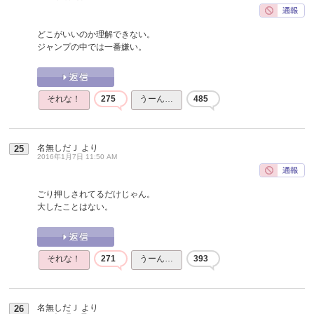
どこがいいのか理解できない。
ジャンプの中では一番嫌い。
それな！
275
うーん…
485
名無しだＪ
より
25
2016年1月7日 11:50 AM
ごり押しされてるだけじゃん。
大したことはない。
それな！
271
うーん…
393
名無しだＪ
より
26