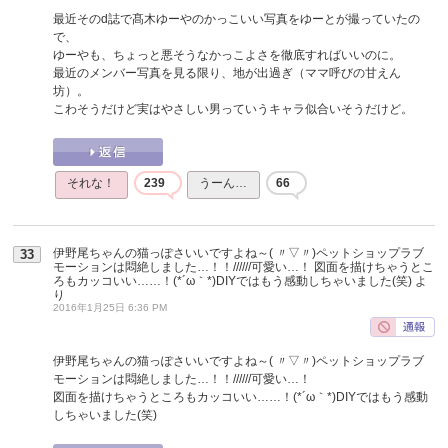
最近そのd誌で髙木ゆーやのかっこいい写真をゆーとが撮っていたの
で、
ゆーやも、ちょっと悪そうなかっこよさを徹底すればいいのに。
最近のメンバー写真を見る限り、地が出過ぎ（ママ呼びの甘えん
坊）。
こわそうだけど実はやさしい男っていうキャラ似合いそうだけど。
それな！
239
うーん…
66
伊野尾ちゃんの猫っぽさいいですよね～( 〃▽〃)ペットショップラブ
33
モーションは悶絶しました…！！//////可愛い…！ 図面を描けちゃうとこ
ろもカッコいい……！(*´ω｀*)DIYではもう感動しちゃいました(笑)
よ
り
2016年1月25日 6:36 PM
伊野尾ちゃんの猫っぽさいいですよね～( 〃▽〃)ペットショップラブ
モーションは悶絶しました…！！//////可愛い…！
図面を描けちゃうところもカッコいい……！(*´ω｀*)DIYではもう感動
しちゃいました(笑)