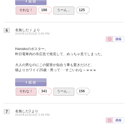
それな！
188
うーん…
125
名無しだＪ
より
6
2015年10月23日 5:00 PM
Hanakoのポスター。
昨日電車内の吊広告で発見して、めっちゃ見てしまった。
大人の男なのにこの髪形が似合う事も驚きだけど、
猫よりカワイイ25歳・男って･･･すごいわな～ｗｗｗ
それな！
341
うーん…
156
名無しだJ
より
7
2015年10月23日 5:36 PM