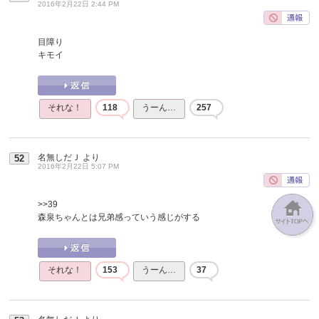
2016年2月22日 2:44 PM
目障り
キモイ
それな！
118
うーん…
257
名無しだＪ
より
52
2016年2月22日 5:07 PM
>>39
森泉ちゃんとは兄弟感っていう感じがする
それな！
153
うーん…
37