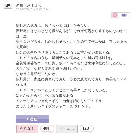
名無しだＪ
より
45
2016年2月5日 9:42 PM
伊野尾の魅力は、お子ちゃまには分からない。
伊野尾にはなんとなく影があるが、それが何処から来るものなのか彼
は一生
語らないだろう。しかしおそらく、人生の中で何回かは、立ち止まっ
て真剣に
自分の人生をギリギリ考えたであろう知性がかいま見える。
ＪＵＭＰ９名のうち、帰国子女の岡本と、中退の高木以外は
全員堀越芸能コース出身。彼はそもそもなぜ東洋高校に行ったのか。
大卒だが、なぜ人文系学部を避けたのか。
なぜ長く寡黙だったのか。
伊野尾は、家庭に恵まれており、容姿に恵まれており、身長も１７４
㎝あり、
ＪＵＭＰメンバーとしてデビューも早々にかなっている。
にもかかわらず、不思議な影がある。
ミステリアスで皮肉っぽく、自分を語らないアイドル。
まったく新しいタイプのジャニーズ タレント。
それな！
408
うーん…
123