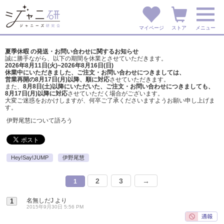
マイページ
ストア
メニュー
夏季休暇 の発送・お問い合わせに関するお知らせ
誠に勝手ながら、以下の期間を休業とさせていただきます。
2026年8月11日(火)~2026年8月16日(日)
休業中にいただきました、ご注文・お問い合わせにつきましては、
営業再開の8月17日(月)以降、順に対応
させていただきます。
また、
8月8日(土)以降にいただいた、ご注文・
お問い合わせにつきましても、
8月17日(月)以降に対応
させていただく場合がございます。
大変ご迷惑をおかけしますが、
何卒ご了承くださいますようお願い申し上げま
す。
伊野尾慧について語ろう
Hey!Say!JUMP
伊野尾慧
2
3
→
1
名無しだJ
より
1
2015年9月30日 5:56 PM