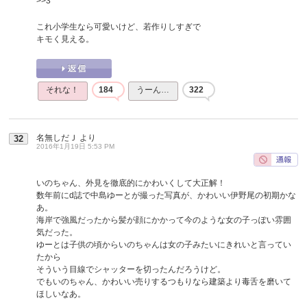
>>3
これ小学生なら可愛いけど、若作りしすぎで
キモく見える。
それな！
184
うーん…
322
名無しだＪ
より
32
2016年1月19日 5:53 PM
いのちゃん、外見を徹底的にかわいくして大正解！
数年前にd誌で中島ゆーとが撮った写真が、かわいい伊野尾の初期かな
あ。
海岸で強風だったから髪が顔にかかって今のような女の子っぽい雰囲
気だった。
ゆーとは子供の頃からいのちゃんは女の子みたいにきれいと言ってい
たから
そういう目線でシャッターを切ったんだろうけど。
でもいのちゃん、かわいい売りするつもりなら建築より毒舌を磨いて
ほしいなあ。