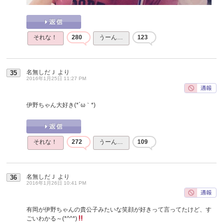
それな！
280
うーん…
123
名無しだＪ
より
35
2016年1月25日 11:27 PM
伊野ちゃん大好き(*´ω｀*)
それな！
272
うーん…
109
名無しだＪ
より
36
2016年1月26日 10:41 PM
有岡が伊野ちゃんの貴公子みたいな笑顔が好きって言ってたけど、す
ごいわかる～(*^^*)