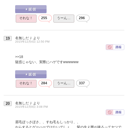
それな！
255
うーん…
296
名無しだＪ
より
19
2015年12月4日 12:50 PM
>>18
疑惑じゃない、実際にハゲですwwwwww
それな！
284
うーん…
337
名無しだＪ
より
20
2015年12月9日 3:08 PM
眉毛ぼっさぼさ、、すね毛もしっかり、、
からするとゲーハーではないでしょ、、髪の生え際が後ろってヤツで