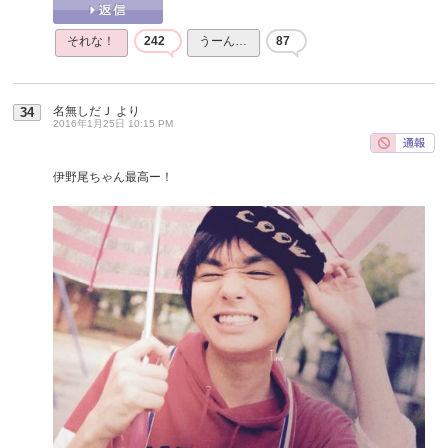
それな！
242
うーん…
87
名無しだＪ
より
34
2016年1月25日 10:15 PM
伊野尾ちゃん最高ー！