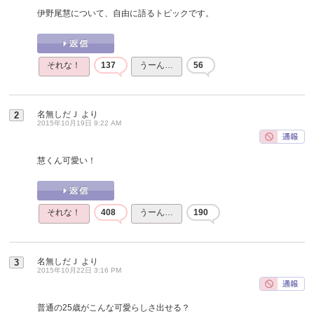
伊野尾慧について、自由に語るトピックです。
それな！
137
うーん…
56
名無しだＪ
より
2
2015年10月19日 9:22 AM
慧くん可愛い！
それな！
408
うーん…
190
名無しだＪ
より
3
2015年10月22日 3:16 PM
普通の25歳がこんな可愛らしさ出せる？