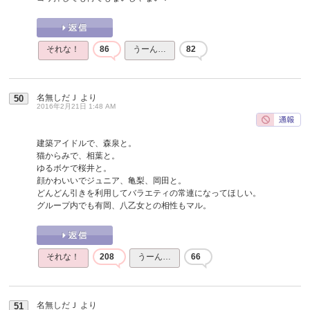
それな！
86
うーん…
82
名無しだＪ
より
50
2016年2月21日 1:48 AM
建築アイドルで、森泉と。
猫からみで、相葉と。
ゆるボケで桜井と。
顔かわいいでジュニア、亀梨、岡田と。
どんどん引きを利用してバラエティの常連になってほしい。
グループ内でも有岡、八乙女との相性もマル。
それな！
208
うーん…
66
名無しだＪ
より
51