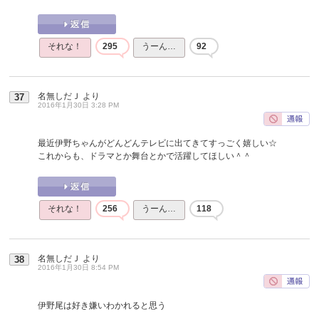
それな！
295
うーん…
92
名無しだＪ
より
37
2016年1月30日 3:28 PM
最近伊野ちゃんがどんどんテレビに出てきてすっごく嬉しい☆
これからも、ドラマとか舞台とかで活躍してほしい＾＾
それな！
256
うーん…
118
名無しだＪ
より
38
2016年1月30日 8:54 PM
伊野尾は好き嫌いわかれると思う