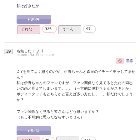
私は好きだが
それな！
325
うーん…
97
名無しだＪ
より
39
2016年1月31日 11:08 AM
DIYを見てよく思うのだが、伊野ちゃんと森泉のイチャイチャしてませ
ん？
私は伊野ちゃんのファンですが、ファン関係なく見てるとただの両思
いの画と見えてしまいます。。。（一方的に伊野ちゃんがスキとか）
ボディータッチもどちらかと言えば多い方だし、、、私だけでしょう
か？
ファン関係なく見ると皆さんはどう思いますか？
（もし不可解に思ったならすいません）