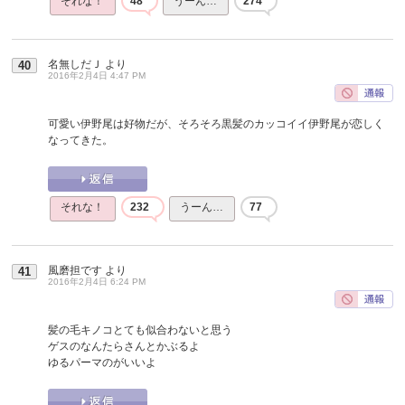
それな！
48
うーん…
274
名無しだＪ
より
40
2016年2月4日 4:47 PM
可愛い伊野尾は好物だが、そろそろ黒髪のカッコイイ伊野尾が恋しく
なってきた。
それな！
232
うーん…
77
風磨担です
より
41
2016年2月4日 6:24 PM
髪の毛キノコとても似合わないと思う
ゲスのなんたらさんとかぶるよ
ゆるパーマのがいいよ