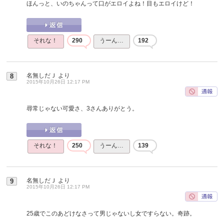
ほんっと、いのちゃんって口がエロイよね！目もエロイけど！
それな！
290
うーん…
192
名無しだＪ
より
8
2015年10月26日 12:17 PM
尋常じゃない可愛さ、3さんありがとう。
それな！
250
うーん…
139
名無しだＪ
より
9
2015年10月26日 12:17 PM
25歳でこのあどけなさって男じゃないし女ですらない。奇跡。