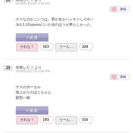
28
2016年1月13日 4:34 AM
ゲイなのかこいつは。男か女かハッキリしろや！
JrのJ.J Expressにいた頃のほうが男らしかった。
それな！
163
うーん…
328
名無しだＪ
より
29
2016年1月17日 2:05 PM
ゲスのボーカル
雨上がりのほとちゃん
髪型一緒
それな！
193
うーん…
310