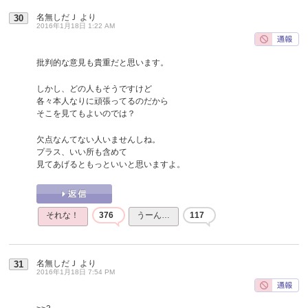
名無しだＪ
より
30
2016年1月18日 1:22 AM
批判的な意見も貴重だと思います。
しかし、どの人もそうですけど
各々本人なりに頑張ってるのだから
そこを見てもよいのでは？
欠点なんてない人いませんしね。
プラス、いい所も含めて
見てあげるともっといいと思いますよ。
それな！
376
うーん…
117
名無しだＪ
より
31
2016年1月18日 7:54 PM