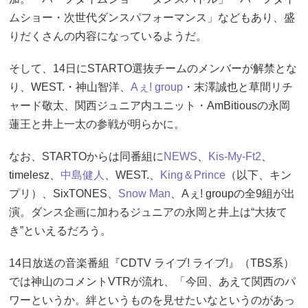
ムショー・次世代ダンスパフォーマンス」などもあり、盛
りだくさんの内容になっているようだ。
そして、14日にSTARTO選抜チームのメンバーが解禁とな
り、WEST.・神山智洋、
Aぇ! group
・末澤誠也と草間リチ
ャード敬太、関西ジュニア内ユニット・AmBitiousの永岡
蓮王と井上一太の参戦が明らかに。
なお、STARTOからは同番組に
NEWS
、
Kis-My-Ft2
、
timelesz、
中島健人
、WEST.、
King＆Prince
（以下、キン
プリ）、SixTONES、
Snow Man
、Aぇ! groupの全9組が出
演。ダンス企画に加わるジュニアの永岡と井上は“大抜て
き”といえるだろう。
14日放送の音楽番組『CDTV ライブ! ライブ!』（TBS系）
では神山のコメントVTRが流れ、「今回、あえて関西のパ
ワーというか。絆というものを見せたいなというのがあっ