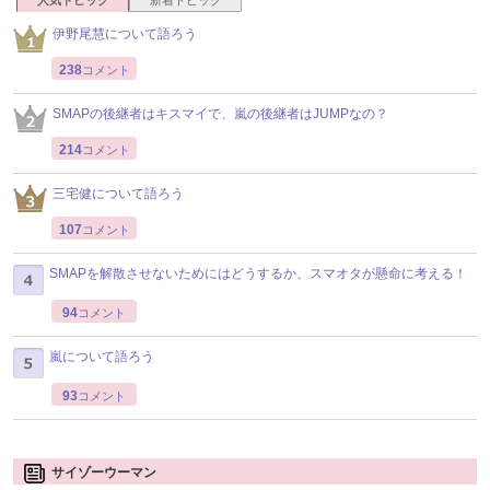
人気トピック
新着トピック
伊野尾慧について語ろう
238
コメント
SMAPの後継者はキスマイで、嵐の後継者はJUMPなの？
214
コメント
三宅健について語ろう
107
コメント
SMAPを解散させないためにはどうするか、スマオタが懸命に考える！
94
コメント
嵐について語ろう
93
コメント
サイゾーウーマン