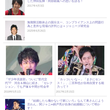
した仲田拡輝・阿部顕嵐への思いを語る！
2017年4月3日
無期限活動休止の国分太一、コンプライアンス上の問題行
為と意外な現場の評判とは « ジャニーズ研究会
2025年6月26日
『ザ少年倶楽部』ついに“世代交
「カッコいいな～」「まさにセン
代”!? 河合＆桐山に続き、「セレク
ス！」、二宮和也が自画自賛する能
ション」でも戸塚＆中間が司会卒
力って？
業！
2018年5月1日
2017年2月15日
「『結婚したら働かないで家にいろ』なんて奥さんによう
言わん」関ジャニ∞錦戸亮が自身の結婚観について明か
す！