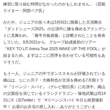
練習に取り組む時間がなかったのかもしれません」（芸能
ライター・阿部ベア氏）
かたや、ジュニアの佐々木は3月8日に開幕した主演舞台
『ダッドシューズ2025』の公演中に膝を痛めるアクシデン
トに見舞われ、「膝半月板損傷」と診断されたことを発表
していた。9月20日から、グループ結成後初のツアー
『KEY TO LIT Arena Tour 2025 WAKE UP THE FOOL』が
始まるため、まずはここに照準を合わせている可能性もあ
りそうだ。
もう一人、ジュニアの中でダンススキルが評価されている
織山は、
なにわ男子
・大橋和也が主演を務める7月期ドラ
マ『リベンジ・スパイ』（テレビ朝日系）に出演中。織山
の父親役を演じているドランクドラゴン・塚地武雅は同14
日にX（旧Twitter）で「#リベンジスパイ 今日も絶賛撮影
中！ お昼のお弁当の差し入れ …ありがとうございま