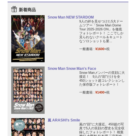
新着商品
Snow Man NEW STARDOM
9人の絆を見せつけた5大ドー
ムツアー「Snow Man Dome
Tour 2025-2026 ON」を徹底
フォトレポート！ ここでしか
見られないクール＆キュート
なソロショットも要...
一般書籍 :
¥1600
+税
Snow Man Snow Man's Face
Snow Manメンバーの笑顔に大
接近！ 9人の“顔”だけを全
450ショット超コレクションし
た保存版フォトレポート！
一般書籍 :
¥1400
+税
嵐 ARASHI’s Smile
嵐の“顔”に大接近。450超の写
真で5人の笑顔の歴史を完全収
録したフォトレポート！ 相葉
雅紀 大野智 松本潤 二宮和也