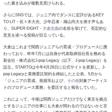
った書き込みが複数見受けられる。
さらにSNSでは、ジュニア内でダンスに定評があるKEY
TO LIT・佐々木大光、少年忍者・織山尚大を推す声もあ
り、SUPER EIGHT・
大倉忠義
の名前を挙げて、否定的な
意見を述べる投稿が目立っている。
大倉はこれまで関西ジュニアらの育成・プロデュースに携
わっており、昨年7月には自身が代表取締役社長を務める
新会社・株式会社J-pop Legacy（以下、J-pop Legacy）を
設立。STARTOは今年4月26日に公式サイトを更新し、J-
pop Legacyと業務委託契約を締結したと公表。5月から
「ジュニアの育成、発掘等および、
その他
対象アーティス
トのプロデュース業務」を委託すると報告していた。
これによって、今後は関西ジュニアだけでなく東京を拠点
とするジュニアの仕事にも大倉が関わるのではないかと言