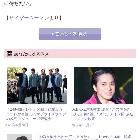
に待ちたい。
【
サイゾーウーマン
より】
あなたにオススメ
『24時間テレビ』の目玉に嵐が!?
A.B.C-Z戸塚祥太出演『この声をき
日テレが目論むのサプライズライブ
みに』第6話、ついに“メイン回”放送
の成否 « ジャニーズ研究会
でファン歓喜！
2025年6月28日
2017年11月2日
「あの言葉を言わせてしまった」……Travis Japan、脱退