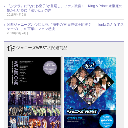
『少クラ』に“なにわ皇子”が登場し、ファン歓喜！ King＆Prince永瀬廉の
懐かしい姿に「泣いた」の声
2018年4月2日
関西ジャニーズJr.今江大地、“渦中の”朝田淳弥を応援？ 「funkyみんなでス
テージに」の言葉にファン感涙
2018年3月24日
ジャニーズWESTの関連商品