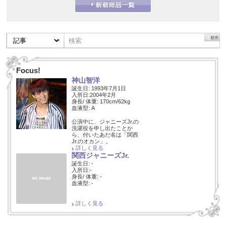
Focus!
神山智洋
誕生日: 1993年7月1日
入所日:2004年2月
身長/ 体重: 170cm/62kg
血液型: A
公演中に、ジャニーズJr.の
洗濯役を申し出たことか
ら、付いたあだ名は「関西
Jr.のオカン」。
詳しく見る
関西ジャニーズJr.
誕生日: -
入所日:-
身長/ 体重: -
血液型: -
詳しく見る