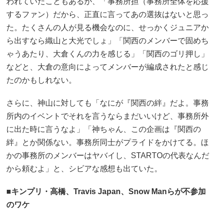
われていたこともあるが、「事務所担（事務所全体を応援
するファン）だから、正直に言ってあの選抜はないと思っ
た。たくさんの人が見る機会なのに、せっかくジュニアか
ら出すなら織山と大光でしょ」「関西のメンバーで固めち
ゃうあたり、大倉くんの力を感じる」「関西のゴリ押し」
などと、大倉の意向によってメンバーが編成されたと感じ
たのかもしれない。
さらに、神山に対しても「なにが『関西の絆』だよ。事務
所内のイベントでそれを言うならまだいいけど、事務所外
に出た時に言うなよ」「神ちゃん、この企画は『関西の
絆』とか関係ない。事務所同士がプライドをかけてる。ほ
かの事務所のメンバーはヤバイし、STARTOの代表なんだ
から頼むよ」と、シビアな感想も出ていた。
■キンプリ・高橋、Travis Japan、Snow Manらが不参加
のワケ