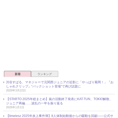
新着
ランキング
渋谷すばる、マネジャーで元関西ジュニアの近影に「やっぱり菊岡！」『お
しゃれクリップ』“バックショット登場”で再び話題に
2026年3月22日
【STARTO 2025年総まとめ】嵐の活動終了発表にKAT-TUN、TOKIO解散、
ジュニア再編……波乱の一年を振り返る
2026年1月1日
【timelesz 2025年炎上事件簿】8人体制始動後からの騒動を回顧――公式サ