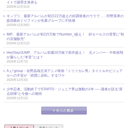
イトで謝罪文発表も
2025年12月31日
キンプリ、最新アルバムが初日22万超えの好調発進のウラで……狩野英孝の
提供曲めぐりファンが先輩グループに不快感
2025年12月28日
IMP.、最新アルバムが初日5万枚でNumber_i超え！ 好セールスの背景に“初
の店舗販売”
2025年12月21日
Hey!Say!JUMP、アルバム初週20万枚で前作超え！ 元メンバー・中島裕翔
が漏らした“本音”とは？
2025年12月7日
Aぇ! group・佐野晶哉主演アニメ映画『トリツカレ男』タイトルやビジュア
ルへの不安が「絶賛に反転」するワケ
2025年12月3日
少年忍者、活動終了でSTARTO・ジュニア界は激動の1年 ── 識者が語る“原
点回帰”と今後への期待
2025年12月1日