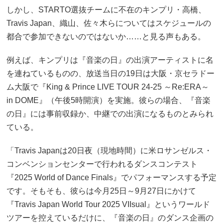
しかし、STARTO選抜チームに不在のキンプリ・高橋、
Travis Japan、織山、佐々木らについてはスケジュールの
都合で参加できないのではないか……と見る声もある。
例えば、キンプリは『音楽の日』の出演アーティストに名
を連ねているものの、放送当日の19日は大阪・京セラドー
ム大阪で『King & Prince LIVE TOUR 24-25 ～Re:ERA～
in DOME』（午後5時開演）を実施。彼らの場合、『音楽
の日』には事前収録か、中継での出演になるものとみられ
ている。
「Travis Japanは20日夜（現地時間）に米ロサンゼルス・
コンベンションセンターで行われるダンスコンテスト
『2025 World of Dance Finals』でパフォーマンスする予定
です。そもそも、彼らは今月25日～9月27日にかけて
『Travis Japan World Tour 2025 VIIsual』というワールド
ツアーを控えているだけに、『音楽の日』のダンス企画の