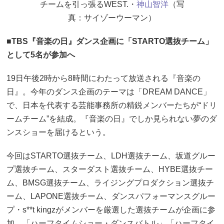
チームを引っ張るWEST.・
神山智洋
（写
真：サイゾーウーマン）
■TBS『音楽の日』ダンス企画に「STARTO選抜チーム」
として5名が参加へ
19日午後2時から8時間にわたって放送される『音楽の
日』。今年のダンス企画のテーマは「DREAM DANCE」
で、日本を代表する芸能事務所の精鋭メンバーたちが“ドリ
ームチーム”を結成。『音楽の日』でしか見られない夢のダ
ンスショーを届けるという。
今回はSTARTO選抜チーム、LDH選抜チーム、坂道グルー
プ選抜チーム、スターダスト選抜チーム、HYBE選抜チー
ム、BMSG選抜チーム、ライジングプロダクション選抜チ
ーム、LAPONE選抜チーム、ダンスパフォーマンスグルー
プ・s**t kingzがメンバーを厳選した選抜チームが企画に参
加。「ハーフタイムショー・ダンスバトル」「ハーフタイ