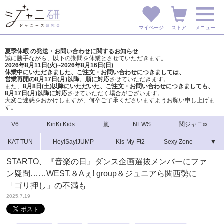
マイページ
ストア
メニュー
夏季休暇 の発送・お問い合わせに関するお知らせ
誠に勝手ながら、以下の期間を休業とさせていただきます。
2026年8月11日(火)~2026年8月16日(日)
休業中にいただきました、ご注文・お問い合わせにつきましては、
営業再開の8月17日(月)以降、順に対応
させていただきます。
また、
8月8日(土)以降にいただいた、ご注文・
お問い合わせにつきましても、
8月17日(月)以降に対応
させていただく場合がございます。
大変ご迷惑をおかけしますが、
何卒ご了承くださいますようお願い申し上げま
す。
V6
KinKi Kids
嵐
NEWS
関ジャニ∞
KAT-TUN
Hey!Say!JUMP
Kis-My-Ft2
Sexy Zone
▼
STARTO、『音楽の日』ダンス企画選抜メンバーにファ
ン疑問……WEST.＆Aぇ! group＆ジュニアら関西勢に
「ゴリ押し」の不満も
2025.7.19