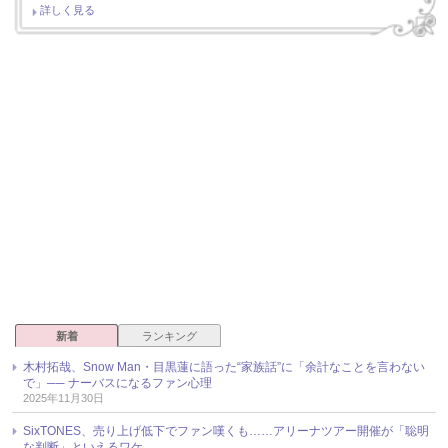
詳しく見る
新着
ランキング
木村拓哉、Snow Man・目黒蓮に語った“家族話”に「余計なことを言わない
で」── ナーバスになるファン心理
2025年11月30日
SixTONES、売り上げ低下でファン嘆くも……アリーナツアー開催が「聡明
な判断」といえるワケ