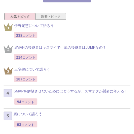
人気トピック
新着トピック
伊野尾慧について語ろう
238
コメント
SMAPの後継者はキスマイで、嵐の後継者はJUMPなの？
214
コメント
三宅健について語ろう
107
コメント
SMAPを解散させないためにはどうするか、スマオタが懸命に考える！
94
コメント
嵐について語ろう
93
コメント