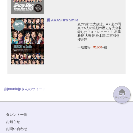
嵐 ARASHI’s Smile
嵐の“顔”に大接近。450超の写
真で5人の笑顔の歴史を完全収
録したフォトレポート！ 相葉
雅紀 大野智 松本潤 二宮和也
櫻井翔
一般書籍 :
¥1500
+税
@jmaniajpさんのツイート
タレント一覧
お知らせ
お問い合わせ