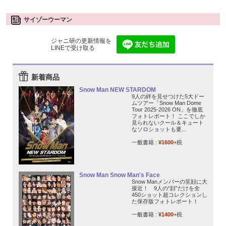
サイゾーウーマン
ジャニ研の更新情報を
LINEで受け取る
新着商品
Snow Man NEW STARDOM
9人の絆を見せつけた5大ドー
ムツアー「Snow Man Dome
Tour 2025-2026 ON」を徹底
フォトレポート！ ここでしか
見られないクール＆キュート
なソロショットも要...
一般書籍 :
¥1600
+税
Snow Man Snow Man's Face
Snow Manメンバーの笑顔に大
接近！ 9人の“顔”だけを全
450ショット超コレクションし
た保存版フォトレポート！
一般書籍 :
¥1400
+税