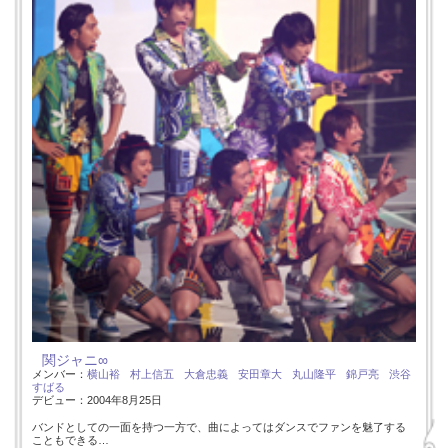
関ジャニ∞
メンバー：
横山裕
村上信五
大倉忠義
安田章大
丸山隆平
錦戸亮
渋谷
すばる
デビュー：2004年8月25日
バンドとしての一面を持つ一方で、曲によってはダンスでファンを魅了する
こともできる…