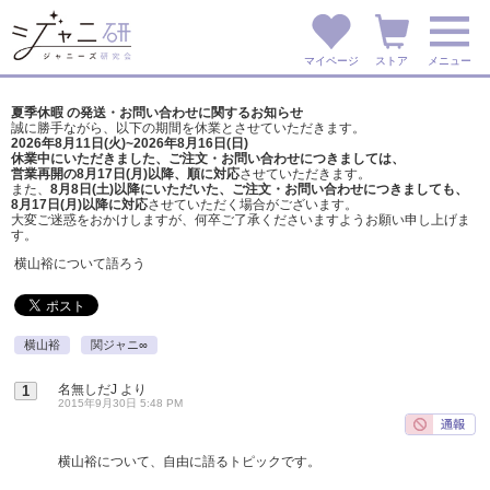
マイページ
ストア
メニュー
夏季休暇 の発送・お問い合わせに関するお知らせ
誠に勝手ながら、以下の期間を休業とさせていただきます。
2026年8月11日(火)~2026年8月16日(日)
休業中にいただきました、ご注文・お問い合わせにつきましては、
営業再開の8月17日(月)以降、順に対応
させていただきます。
また、
8月8日(土)以降にいただいた、ご注文・
お問い合わせにつきましても、
8月17日(月)以降に対応
させていただく場合がございます。
大変ご迷惑をおかけしますが、
何卒ご了承くださいますようお願い申し上げま
す。
横山裕について語ろう
横山裕
関ジャニ∞
名無しだJ
より
1
2015年9月30日 5:48 PM
横山裕について、自由に語るトピックです。