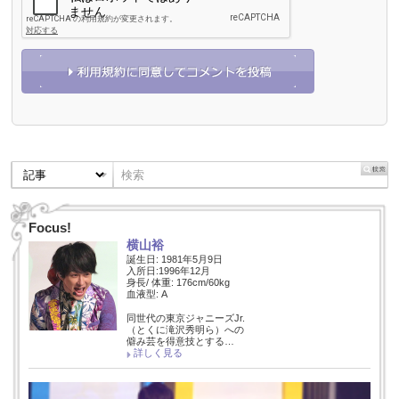
Focus!
横山裕
誕生日: 1981年5月9日
入所日:1996年12月
身長/ 体重: 176cm/60kg
血液型: A
同世代の東京ジャニーズJr.
（とくに滝沢秀明ら）への
僻み芸を得意技とする…
詳しく見る