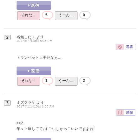
それな！
5
うーん…
0
名無しだＪ
より
2
2017年7月10日 5:05 PM
トランペット上手だなぁ…
それな！
1
うーん…
2
ミズクラゲ
より
3
2017年11月15日 1:55 AM
>>2
年々上達してて､すごいしかっこいいですよね!