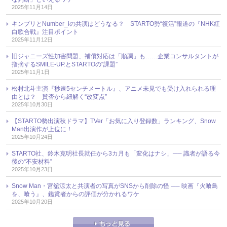
2025年11月14日
キンプリとNumber_iの共演はどうなる？ STARTO勢“復活”報道の『NHK紅
白歌合戦』注目ポイント
2025年11月12日
旧ジャニーズ性加害問題、補償対応は「順調」も……企業コンサルタントが
指摘するSMILE-UP.とSTARTOの“課題”
2025年11月1日
松村北斗主演『秒速5センチメートル』、アニメ未見でも受け入れられる理
由とは？ 賛否から紐解く“改変点”
2025年10月30日
【STARTO勢出演秋ドラマ】TVer「お気に入り登録数」ランキング、Snow
Man出演作が上位に！
2025年10月24日
STARTO社、鈴木克明社長就任から3カ月も「変化はナシ」── 識者が語る今
後の“不安材料”
2025年10月23日
Snow Man・宮舘涼太と共演者の写真がSNSから削除の怪 ── 映画『火喰鳥
を、喰う』、鑑賞者からの評価が分かれるワケ
2025年10月20日