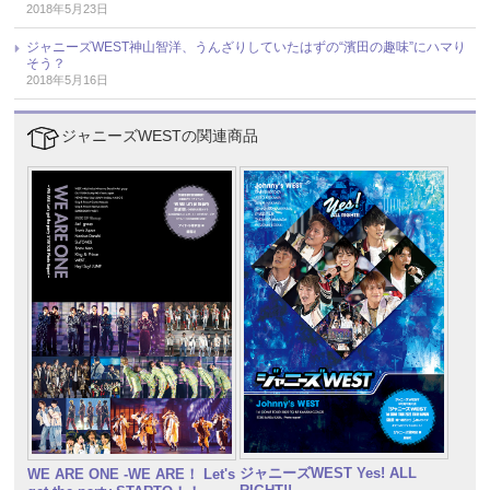
2018年5月23日
ジャニーズWEST神山智洋、うんざりしていたはずの“濱田の趣味”にハマり
そう？
2018年5月16日
ジャニーズWESTの関連商品
ジャニーズWEST Yes! ALL
WE ARE ONE -WE ARE！ Let's