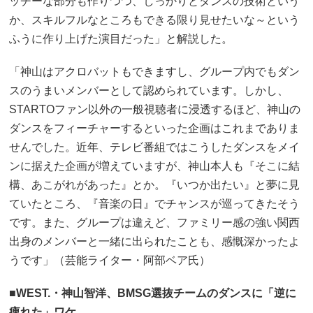
ッチーな部分も作りつつ、しっかりとダンスの技術という
か、スキルフルなところもできる限り見せたいな～という
ふうに作り上げた演目だった」と解説した。
「神山はアクロバットもできますし、グループ内でもダン
スのうまいメンバーとして認められています。しかし、
STARTOファン以外の一般視聴者に浸透するほど、神山の
ダンスをフィーチャーするといった企画はこれまでありま
せんでした。近年、テレビ番組ではこうしたダンスをメイ
ンに据えた企画が増えていますが、神山本人も『そこに結
構、あこがれがあった』とか。『いつか出たい』と夢に見
ていたところ、『音楽の日』でチャンスが巡ってきたそう
です。また、グループは違えど、ファミリー感の強い関西
出身のメンバーと一緒に出られたことも、感慨深かったよ
うです」（芸能ライター・阿部ベア氏）
■WEST.・神山智洋、BMSG選抜チームのダンスに「逆に
痺れた」ワケ