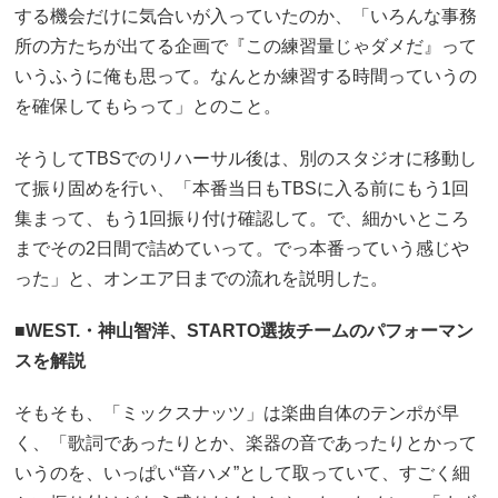
する機会だけに気合いが入っていたのか、「いろんな事務
所の方たちが出てる企画で『この練習量じゃダメだ』って
いうふうに俺も思って。なんとか練習する時間っていうの
を確保してもらって」とのこと。
そうしてTBSでのリハーサル後は、別のスタジオに移動し
て振り固めを行い、「本番当日もTBSに入る前にもう1回
集まって、もう1回振り付け確認して。で、細かいところ
までその2日間で詰めていって。でっ本番っていう感じや
った」と、オンエア日までの流れを説明した。
■WEST.・神山智洋、STARTO選抜チームのパフォーマン
スを解説
そもそも、「ミックスナッツ」は楽曲自体のテンポが早
く、「歌詞であったりとか、楽器の音であったりとかって
いうのを、いっぱい“音ハメ”として取っていて、すごく細