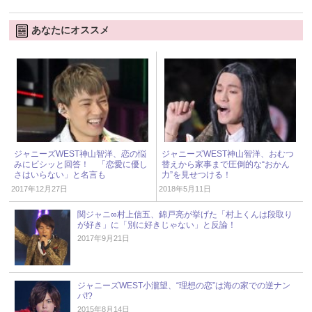
あなたにオススメ
ジャニーズWEST神山智洋、恋の悩
ジャニーズWEST神山智洋、おむつ
みにビシッと回答！ 「恋愛に優し
替えから家事まで圧倒的な“おかん
さはいらない」と名言も
力”を見せつける！
2017年12月27日
2018年5月11日
関ジャニ∞村上信五、錦戸亮が挙げた「村上くんは段取り
が好き」に「別に好きじゃない」と反論！
2017年9月21日
ジャニーズWEST小瀧望、“理想の恋”は海の家での逆ナン
パ!?
2015年8月14日