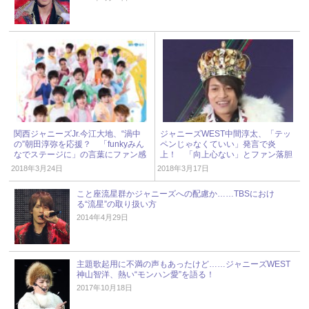
関西ジャニーズJr.今江大地、“渦中
ジャニーズWEST中間淳太、「テッ
の”朝田淳弥を応援？ 「funkyみん
ペンじゃなくていい」発言で炎
なでステージに」の言葉にファン感
上！ 「向上心ない」とファン落胆
涙
2018年3月24日
2018年3月17日
こと座流星群かジャニーズへの配慮か……TBSにおけ
る“流星”の取り扱い方
2014年4月29日
主題歌起用に不満の声もあったけど……ジャニーズWEST
神山智洋、熱い“モンハン愛”を語る！
2017年10月18日