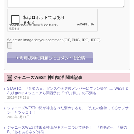
Select an image for your comment (GIF, PNG, JPG, JPEG):
ジャニーズWEST 神山智洋 関連記事
STARTO、『音楽の日』ダンス企画選抜メンバーにファン疑問……WEST.＆
Aぇ! group＆ジュニアら関西勢に「ゴリ押し」の不満も
2025年7月19日
ジャニーズWEST中間が神山をべた褒めするも、「ただの金持ってるオジサ
ン」とツッコミ！
2018年6月11日
ジャニーズWEST濱田＆神山がギターについて熱弁！ 「挫折のF」「壁の
B」“あるあるネタ”炸裂