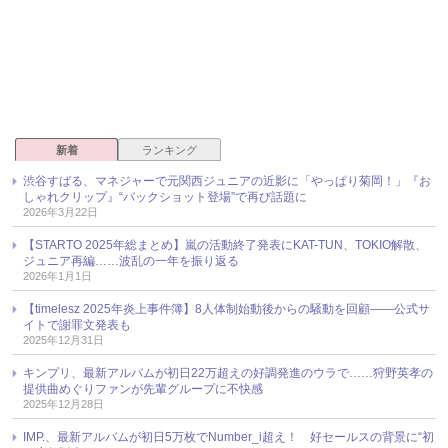
新着
ランキング
渋谷すばる、マネジャーで元関西ジュニアの近影に「やっぱり菊岡！」『お
しゃれクリップ』“バックショット登場”で再び話題に
2026年3月22日
【STARTO 2025年総まとめ】嵐の活動終了発表にKAT-TUN、TOKIO解散、
ジュニア再編……波乱の一年を振り返る
2026年1月1日
【timelesz 2025年炎上事件簿】8人体制始動後からの騒動を回顧――公式サ
イトで謝罪文発表も
2025年12月31日
キンプリ、最新アルバムが初日22万超えの好調発進のウラで……狩野英孝の
提供曲めぐりファンが先輩グループに不快感
2025年12月28日
IMP.、最新アルバムが初日5万枚でNumber_i超え！ 好セールスの背景に“初