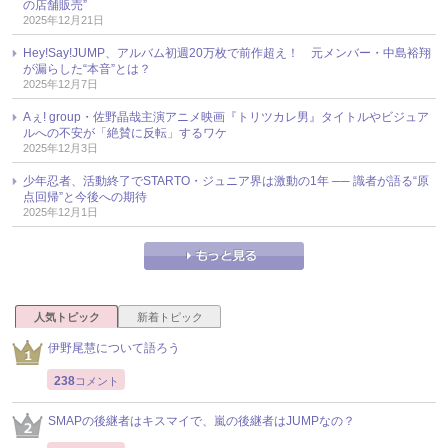
の店舗販売”
2025年12月21日
Hey!Say!JUMP、アルバム初週20万枚で前作超え！ 元メンバー・中島裕翔
が漏らした“本音”とは？
2025年12月7日
Aぇ! group・佐野晶哉主演アニメ映画『トリツカレ男』タイトルやビジュア
ルへの不安が「絶賛に反転」するワケ
2025年12月3日
少年忍者、活動終了でSTARTO・ジュニア界は激動の1年 ── 識者が語る“原
点回帰”と今後への期待
2025年12月1日
人気トピック
新着トピック
伊野尾慧について語ろう
238
コメント
SMAPの後継者はキスマイで、嵐の後継者はJUMPなの？