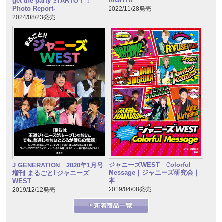
RIGHT!!
get the party STARTO！！
Photo Report-
2022/11/28発売
2024/08/23発売
ジャニーズWEST Colorful
J-GENERATION 2020年1月号
Message｜ジャニーズ研究会｜
増刊 まるごと!!ジャニーズ
本
WEST
2019/04/08発売
2019/12/12発売