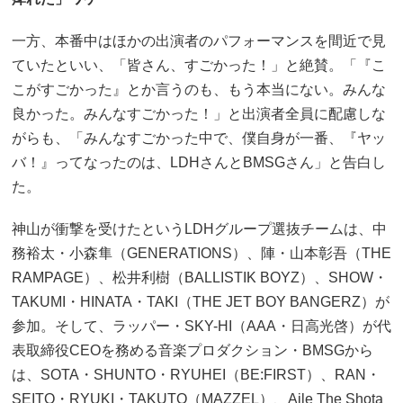
一方、本番中はほかの出演者のパフォーマンスを間近で見
ていたといい、「皆さん、すごかった！」と絶賛。「『こ
こがすごかった』とか言うのも、もう本当にない。みんな
良かった。みんなすごかった！」と出演者全員に配慮しな
がらも、「みんなすごかった中で、僕自身が一番、『ヤッ
バ！』ってなったのは、LDHさんとBMSGさん」と告白し
た。
神山が衝撃を受けたというLDHグループ選抜チームは、中
務裕太・小森隼（GENERATIONS）、陣・山本彰吾（THE
RAMPAGE）、松井利樹（BALLISTIK BOYZ）、SHOW・
TAKUMI・HINATA・TAKI（THE JET BOY BANGERZ）が
参加。そして、ラッパー・SKY-HI（AAA・日高光啓）が代
表取締役CEOを務める音楽プロダクション・BMSGから
は、SOTA・SHUNTO・RYUHEI（BE:FIRST）、RAN・
SEITO・RYUKI・TAKUTO（MAZZEL）、Aile The Shota