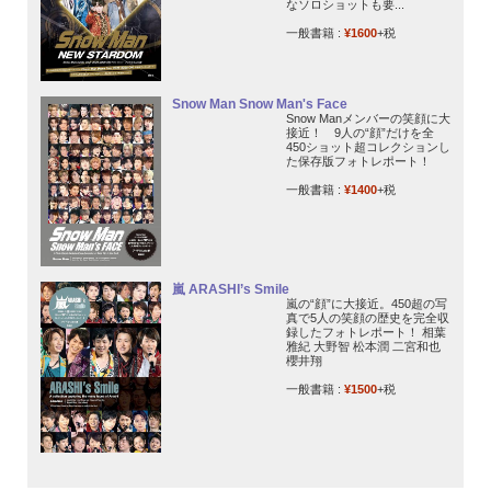
なソロショットも要...
一般書籍 :
¥1600
+税
Snow Man Snow Man's Face
Snow Manメンバーの笑顔に大
接近！ 9人の“顔”だけを全
450ショット超コレクションし
た保存版フォトレポート！
一般書籍 :
¥1400
+税
嵐 ARASHI’s Smile
嵐の“顔”に大接近。450超の写
真で5人の笑顔の歴史を完全収
録したフォトレポート！ 相葉
雅紀 大野智 松本潤 二宮和也
櫻井翔
一般書籍 :
¥1500
+税