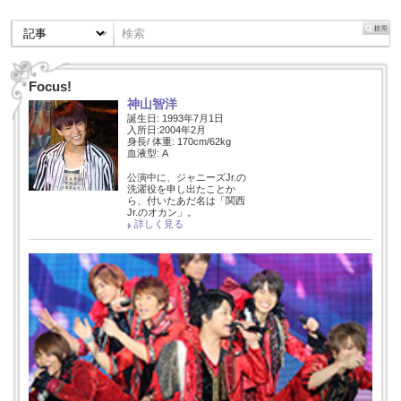
Focus!
神山智洋
誕生日: 1993年7月1日
入所日:2004年2月
身長/ 体重: 170cm/62kg
血液型: A
公演中に、ジャニーズJr.の
洗濯役を申し出たことか
ら、付いたあだ名は「関西
Jr.のオカン」。
詳しく見る