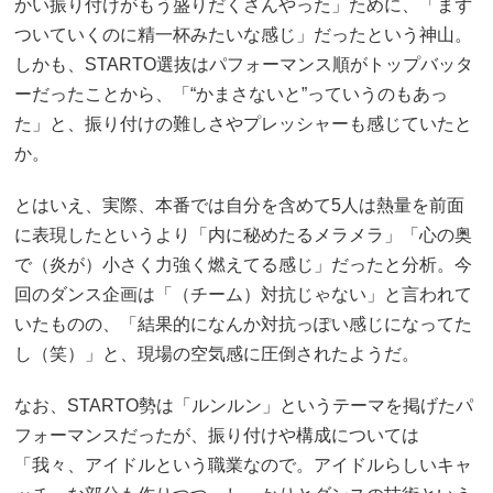
かい振り付けがもう盛りだくさんやった」ために、「まず
ついていくのに精一杯みたいな感じ」だったという神山。
しかも、STARTO選抜はパフォーマンス順がトップバッタ
ーだったことから、「“かまさないと”っていうのもあっ
た」と、振り付けの難しさやプレッシャーも感じていたと
か。
とはいえ、実際、本番では自分を含めて5人は熱量を前面
に表現したというより「内に秘めたるメラメラ」「心の奥
で（炎が）小さく力強く燃えてる感じ」だったと分析。今
回のダンス企画は「（チーム）対抗じゃない」と言われて
いたものの、「結果的になんか対抗っぽい感じになってた
し（笑）」と、現場の空気感に圧倒されたようだ。
なお、STARTO勢は「ルンルン」というテーマを掲げたパ
フォーマンスだったが、振り付けや構成については
「我々、アイドルという職業なので。アイドルらしいキャ