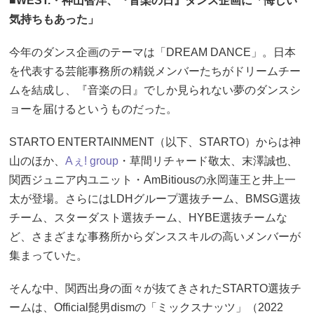
■WEST.・神山智洋、『音楽の日』ダンス企画に「悔しい
気持ちもあった」
今年のダンス企画のテーマは「DREAM DANCE」。日本
を代表する芸能事務所の精鋭メンバーたちがドリームチー
ムを結成し、『音楽の日』でしか見られない夢のダンスシ
ョーを届けるというものだった。
STARTO ENTERTAINMENT（以下、STARTO）からは神
山のほか、
Aぇ! group
・草間リチャード敬太、末澤誠也、
関西ジュニア内ユニット・AmBitiousの永岡蓮王と井上一
太が登場。さらにはLDHグループ選抜チーム、BMSG選抜
チーム、スターダスト選抜チーム、HYBE選抜チームな
ど、さまざまな事務所からダンススキルの高いメンバーが
集まっていた。
そんな中、関西出身の面々が抜てきされたSTARTO選抜チ
ームは、Official髭男dismの「ミックスナッツ」（2022