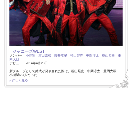
ジャニーズWEST
メンバー：
小瀧望
濱田崇裕
藤井流星
神山智洋
中間淳太
桐山照史
重
岡大毅
デビュー：2014年4月23日
新グループとして結成が発表された際は、桐山照史・中間淳太・重岡大毅・
小瀧望の4人だった…
詳しく見る