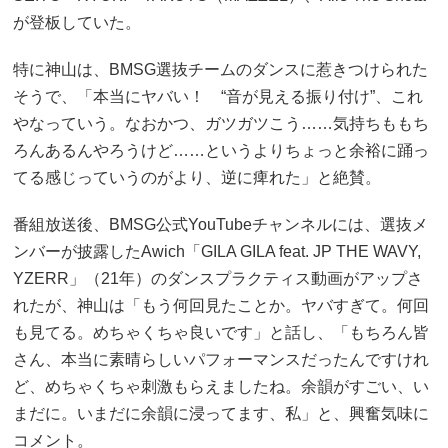
が登板していた。
特に神山は、BMSG選抜チームのダンスに惹きつけられた
そうで、「本当にヤバい！ “音が見える振り付け”、これ
やなっていう。なおかつ、ガツガツこう……気持ちももち
ろんあるんやろうけど……というよりちょっと余裕に踊っ
てる感じっていうのがより、逆に痺れた」と絶賛。
番組放送後、BMSG公式YouTubeチャンネルには、選抜メ
ンバーが披露したAwich「GILA GILA feat. JP THE WAVY,
YZERR」（21年）のダンスプラクティス動画がアップさ
れたが、神山は「もう何回見たことか。ヤバすぎて。何回
も見てる。めちゃくちゃ良いです」と話し、「もちろん皆
さん、本当に素晴らしいパフォーマンスだったんですけれ
ど、めちゃくちゃ刺激もらえましたね。余韻がすごい、い
まだに。いまだに余韻に浸ってます、私」と、興奮気味に
コメント。