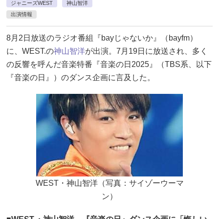
ジャニーズWEST
神山智洋
出演情報
8月2日放送のラジオ番組『bayじゃないか』（bayfm）
に、WEST.の
神山智洋
が出演。7月19日に放送され、多く
の反響を呼んだ音楽特番『音楽の日2025』（TBS系、以下
『音楽の日』）のダンス企画に言及した。
WEST・神山智洋（写真：サイゾーウーマ
ン）