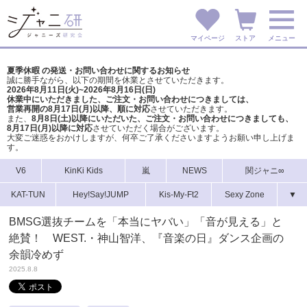
マイページ
ストア
メニュー
夏季休暇 の発送・お問い合わせに関するお知らせ
誠に勝手ながら、以下の期間を休業とさせていただきます。
2026年8月11日(火)~2026年8月16日(日)
休業中にいただきました、ご注文・お問い合わせにつきましては、
営業再開の8月17日(月)以降、順に対応
させていただきます。
また、
8月8日(土)以降にいただいた、ご注文・
お問い合わせにつきましても、
8月17日(月)以降に対応
させていただく場合がございます。
大変ご迷惑をおかけしますが、
何卒ご了承くださいますようお願い申し上げま
す。
V6
KinKi Kids
嵐
NEWS
関ジャニ∞
KAT-TUN
Hey!Say!JUMP
Kis-My-Ft2
Sexy Zone
▼
BMSG選抜チームを「本当にヤバい」「音が見える」と
絶賛！ WEST.・神山智洋、『音楽の日』ダンス企画の
余韻冷めず
2025.8.8