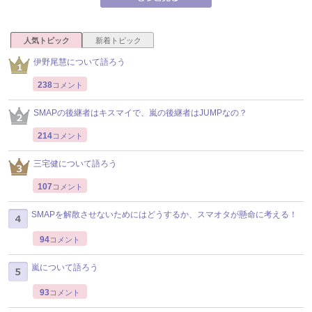
人気トピック
新着トピック
伊野尾慧について語ろう
238
コメント
SMAPの後継者はキスマイで、嵐の後継者はJUMPなの？
214
コメント
三宅健について語ろう
107
コメント
SMAPを解散させないためにはどうするか、スマオタが懸命に考える！
94
コメント
嵐について語ろう
93
コメント