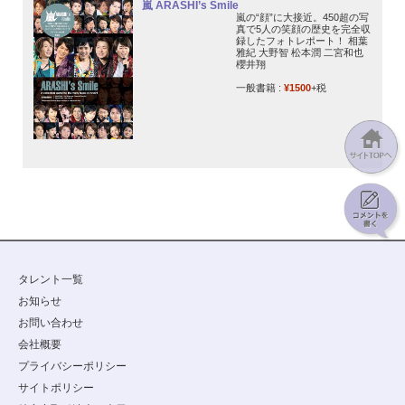
嵐 ARASHI’s Smile
嵐の“顔”に大接近。450超の写
真で5人の笑顔の歴史を完全収
録したフォトレポート！ 相葉
雅紀 大野智 松本潤 二宮和也
櫻井翔
一般書籍 :
¥1500
+税
タレント一覧
お知らせ
お問い合わせ
会社概要
プライバシーポリシー
サイトポリシー