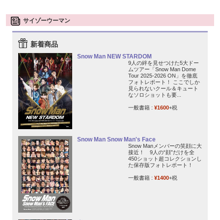
サイゾーウーマン
新着商品
Snow Man NEW STARDOM
9人の絆を見せつけた5大ドー
ムツアー「Snow Man Dome
Tour 2025-2026 ON」を徹底
フォトレポート！ ここでしか
見られないクール＆キュート
なソロショットも要...
一般書籍 :
¥1600
+税
Snow Man Snow Man's Face
Snow Manメンバーの笑顔に大
接近！ 9人の“顔”だけを全
450ショット超コレクションし
た保存版フォトレポート！
一般書籍 :
¥1400
+税