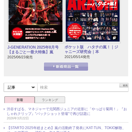
ポケット版 ハタチの嵐！｜ジ
J-GENERATION 2025年8月号
ャニーズ研究会｜本
【まるごと一冊大特集】嵐
2021/05/14発売
2025/06/23発売
新着
ランキング
渋谷すばる、マネジャーで元関西ジュニアの近影に「やっぱり菊岡！」『お
しゃれクリップ』“バックショット登場”で再び話題に
2026年3月22日
【STARTO 2025年総まとめ】嵐の活動終了発表にKAT-TUN、TOKIO解散、