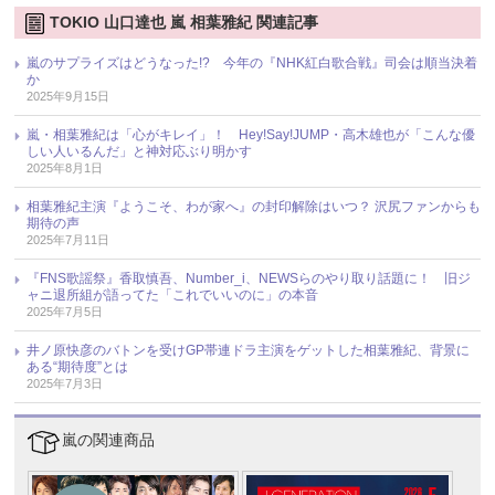
TOKIO 山口達也 嵐 相葉雅紀 関連記事
嵐のサプライズはどうなった!? 今年の『NHK紅白歌合戦』司会は順当決着
か
2025年9月15日
嵐・相葉雅紀は「心がキレイ」！ Hey!Say!JUMP・高木雄也が「こんな優
しい人いるんだ」と神対応ぶり明かす
2025年8月1日
相葉雅紀主演『ようこそ、わが家へ』の封印解除はいつ？ 沢尻ファンからも
期待の声
2025年7月11日
『FNS歌謡祭』香取慎吾、Number_i、NEWSらのやり取り話題に！ 旧ジ
ャニ退所組が語ってた「これでいいのに」の本音
2025年7月5日
井ノ原快彦のバトンを受けGP帯連ドラ主演をゲットした相葉雅紀、背景に
ある“期待度”とは
2025年7月3日
嵐の関連商品