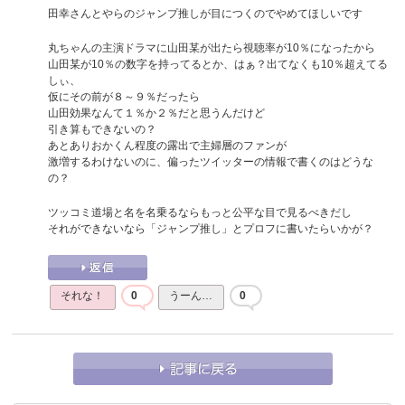
田幸さんとやらのジャンプ推しが目につくのでやめてほしいです
丸ちゃんの主演ドラマに山田某が出たら視聴率が10％になったから
山田某が10％の数字を持ってるとか、はぁ？出てなくも10％超えてる
しぃ、
仮にその前が８～９％だったら
山田効果なんて１％か２％だと思うんだけど
引き算もできないの？
あとありおかくん程度の露出で主婦層のファンが
激増するわけないのに、偏ったツイッターの情報で書くのはどうな
の？
ツッコミ道場と名を名乗るならもっと公平な目で見るべきだし
それができないなら「ジャンプ推し」とプロフに書いたらいかが？
それな！
0
うーん…
0