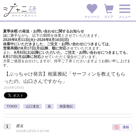
マイページ
ストア
メニュー
夏季休暇 の発送・お問い合わせに関するお知らせ
誠に勝手ながら、以下の期間を休業とさせていただきます。
2026年8月11日(火)~2026年8月16日(日)
休業中にいただきました、ご注文・お問い合わせにつきましては、
営業再開の8月17日(月)以降、順に対応
させていただきます。
また、
8月8日(土)以降にいただいた、ご注文・
お問い合わせにつきましても、
8月17日(月)以降に対応
させていただく場合がございます。
大変ご迷惑をおかけしますが、
何卒ご了承くださいますようお願い申し上げま
す。
【ぶっちゃけ発言】相葉雅紀「サーフィンを教えてもら
ったの、山口さんですから」
2015年1月4日
TOKIO
山口達也
嵐
相葉雅紀
匿名
2015年1月5日 4:20 PM