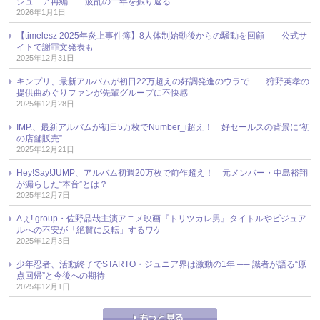
ジュニア再編……波乱の一年を振り返る
2026年1月1日
【timelesz 2025年炎上事件簿】8人体制始動後からの騒動を回顧――公式サ
イトで謝罪文発表も
2025年12月31日
キンプリ、最新アルバムが初日22万超えの好調発進のウラで……狩野英孝の
提供曲めぐりファンが先輩グループに不快感
2025年12月28日
IMP.、最新アルバムが初日5万枚でNumber_i超え！ 好セールスの背景に“初
の店舗販売”
2025年12月21日
Hey!Say!JUMP、アルバム初週20万枚で前作超え！ 元メンバー・中島裕翔
が漏らした“本音”とは？
2025年12月7日
Aぇ! group・佐野晶哉主演アニメ映画『トリツカレ男』タイトルやビジュア
ルへの不安が「絶賛に反転」するワケ
2025年12月3日
少年忍者、活動終了でSTARTO・ジュニア界は激動の1年 ── 識者が語る“原
点回帰”と今後への期待
2025年12月1日