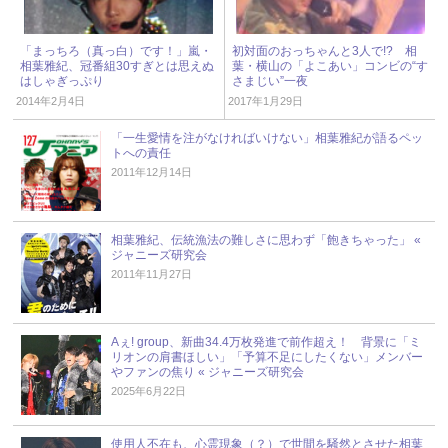
「まっちろ（真っ白）です！」嵐・
初対面のおっちゃんと3人で!? 相
相葉雅紀、冠番組30すぎとは思えぬ
葉・横山の「よこあい」コンビの“す
はしゃぎっぷり
さまじい”一夜
2014年2月4日
2017年1月29日
「一生愛情を注がなければいけない」相葉雅紀が語るペッ
トへの責任
2011年12月14日
相葉雅紀、伝統漁法の難しさに思わず「飽きちゃった」 «
ジャニーズ研究会
2011年11月27日
Aぇ! group、新曲34.4万枚発進で前作超え！ 背景に「ミ
リオンの肩書ほしい」「予算不足にしたくない」メンバー
やファンの焦り « ジャニーズ研究会
2025年6月22日
使用人不在も、心霊現象（？）で世間を騒然とさせた相葉