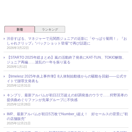
新着
ランキング
渋谷すばる、マネジャーで元関西ジュニアの近影に「やっぱり菊岡！」『お
しゃれクリップ』“バックショット登場”で再び話題に
2026年3月22日
【STARTO 2025年総まとめ】嵐の活動終了発表にKAT-TUN、TOKIO解散、
ジュニア再編……波乱の一年を振り返る
2026年1月1日
【timelesz 2025年炎上事件簿】8人体制始動後からの騒動を回顧――公式サ
イトで謝罪文発表も
2025年12月31日
キンプリ、最新アルバムが初日22万超えの好調発進のウラで……狩野英孝の
提供曲めぐりファンが先輩グループに不快感
2025年12月28日
IMP.、最新アルバムが初日5万枚でNumber_i超え！ 好セールスの背景に“初
の店舗販売”
2025年12月21日