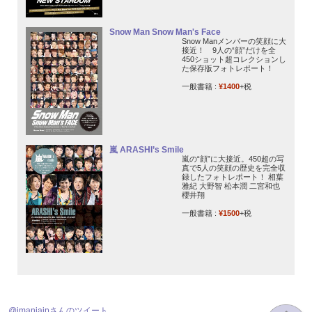
Snow Man Snow Man's Face
Snow Manメンバーの笑顔に大
接近！ 9人の“顔”だけを全
450ショット超コレクションし
た保存版フォトレポート！
一般書籍 :
¥1400
+税
嵐 ARASHI’s Smile
嵐の“顔”に大接近。450超の写
真で5人の笑顔の歴史を完全収
録したフォトレポート！ 相葉
雅紀 大野智 松本潤 二宮和也
櫻井翔
一般書籍 :
¥1500
+税
@jmaniajpさんのツイート