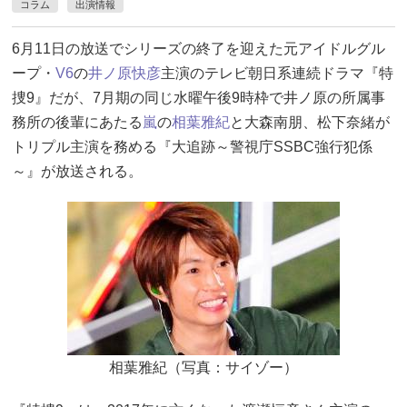
コラム
出演情報
6月11日の放送でシリーズの終了を迎えた元アイドルグル
ープ・
V6
の
井ノ原快彦
主演のテレビ朝日系連続ドラマ『特
捜9』だが、7月期の同じ水曜午後9時枠で井ノ原の所属事
務所の後輩にあたる
嵐
の
相葉雅紀
と大森南朋、松下奈緒が
トリプル主演を務める『大追跡～警視庁SSBC強行犯係
～』が放送される。
相葉雅紀（写真：サイゾー）