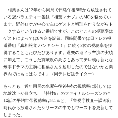
「相葉さんは13年から同局で日曜午後6時から放送されて
いる冠バラエティー番組『相葉マナブ』のMCを務めてい
ます。野外ロケが中心で主にゲストと料理を作りながらト
ークするというゆるい番組ですが、このところの視聴率は
ゲストによっては8％台を記録。同時間帯では日テレの報
道番組『真相報道 バンキシャ！』に続く2位の視聴率を獲
得することもたびたびあります。過去の連ドラ主演の実績
に加えて、こうした貢献度の高さもあってテレ朝は新たな
刑事ドラマの主演に相葉さんを起用したのではないかと業
界内ではもっぱらです」（同テレビ誌ライター）
もっとも、近年同局の水曜午後9時枠の視聴率に関しては
地盤沈下が目立ち、『特捜9』のファイナルシーズンの全
10話の平均世帯視聴率は8.1％と、『警視庁捜査一課9係』
時代から放送されたシリーズの中でもワーストを更新して
しまった。