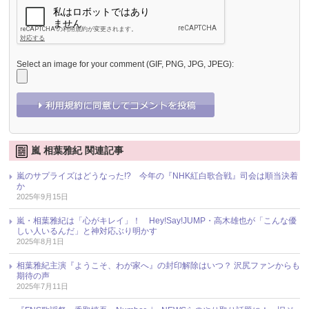
Select an image for your comment (GIF, PNG, JPG, JPEG):
嵐 相葉雅紀 関連記事
嵐のサプライズはどうなった!? 今年の『NHK紅白歌合戦』司会は順当決着
か
2025年9月15日
嵐・相葉雅紀は「心がキレイ」！ Hey!Say!JUMP・高木雄也が「こんな優
しい人いるんだ」と神対応ぶり明かす
2025年8月1日
相葉雅紀主演『ようこそ、わが家へ』の封印解除はいつ？ 沢尻ファンからも
期待の声
2025年7月11日