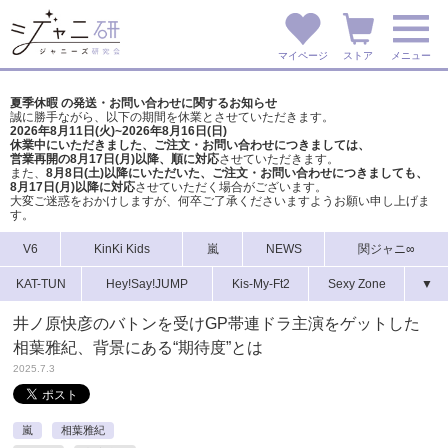
マイページ
ストア
メニュー
夏季休暇 の発送・お問い合わせに関するお知らせ
誠に勝手ながら、以下の期間を休業とさせていただきます。
2026年8月11日(火)~2026年8月16日(日)
休業中にいただきました、ご注文・お問い合わせにつきましては、
営業再開の8月17日(月)以降、順に対応
させていただきます。
また、
8月8日(土)以降にいただいた、ご注文・
お問い合わせにつきましても、
8月17日(月)以降に対応
させていただく場合がございます。
大変ご迷惑をおかけしますが、
何卒ご了承くださいますようお願い申し上げま
す。
V6
KinKi Kids
嵐
NEWS
関ジャニ∞
KAT-TUN
Hey!Say!JUMP
Kis-My-Ft2
Sexy Zone
▼
井ノ原快彦のバトンを受けGP帯連ドラ主演をゲットした
相葉雅紀、背景にある“期待度”とは
2025.7.3
嵐
相葉雅紀