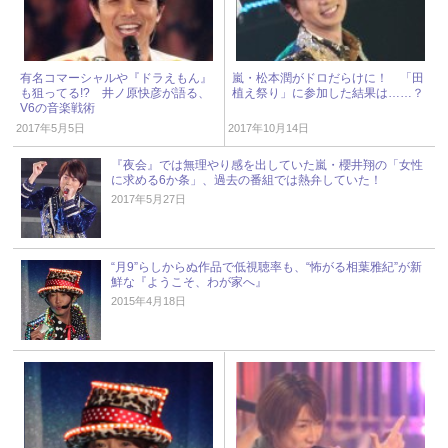
有名コマーシャルや『ドラえもん』
嵐・松本潤がドロだらけに！ 「田
も狙ってる!? 井ノ原快彦が語る、
植え祭り」に参加した結果は……？
V6の音楽戦術
2017年5月5日
2017年10月14日
『夜会』では無理やり感を出していた嵐・櫻井翔の「女性
に求める6か条」、過去の番組では熱弁していた！
2017年5月27日
“月9”らしからぬ作品で低視聴率も、“怖がる相葉雅紀”が新
鮮な『ようこそ、わが家へ』
2015年4月18日