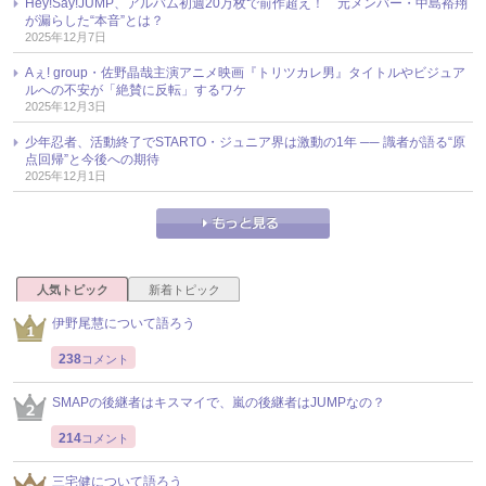
Hey!Say!JUMP、アルバム初週20万枚で前作超え！ 元メンバー・中島裕翔
が漏らした“本音”とは？
2025年12月7日
Aぇ! group・佐野晶哉主演アニメ映画『トリツカレ男』タイトルやビジュア
ルへの不安が「絶賛に反転」するワケ
2025年12月3日
少年忍者、活動終了でSTARTO・ジュニア界は激動の1年 ── 識者が語る“原
点回帰”と今後への期待
2025年12月1日
人気トピック
新着トピック
伊野尾慧について語ろう
238
コメント
SMAPの後継者はキスマイで、嵐の後継者はJUMPなの？
214
コメント
三宅健について語ろう