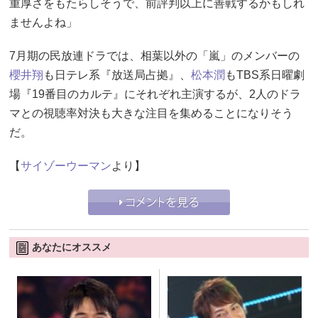
重厚さをもたらしそうで、前評判以上に善戦するかもしれ
ませんよね」
7月期の民放連ドラでは、相葉以外の「嵐」のメンバーの
櫻井翔
も日テレ系『放送局占拠』、
松本潤
もTBS系日曜劇
場『19番目のカルテ』にそれぞれ主演するが、2人のドラ
マとの視聴率対決も大きな注目を集めることになりそう
だ。
【
サイゾーウーマン
より】
あなたにオススメ