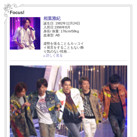
Focus!
相葉雅紀
誕生日: 1982年12月24日
入所日:1996年8月
身長/ 体重: 176cm/58kg
血液型: AB
虚勢を張ることもカッコイ
イ発言をすることもない飾
り気のない性格…
詳しく見る