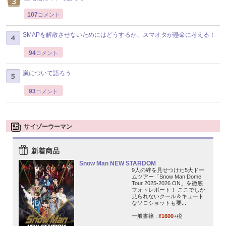
107
コメント
SMAPを解散させないためにはどうするか、スマオタが懸命に考える！
94
コメント
嵐について語ろう
93
コメント
サイゾーウーマン
新着商品
Snow Man NEW STARDOM
9人の絆を見せつけた5大ドー
ムツアー「Snow Man Dome
Tour 2025-2026 ON」を徹底
フォトレポート！ ここでしか
見られないクール＆キュート
なソロショットも要...
一般書籍 :
¥1600
+税