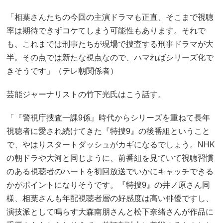
「相葉さんたちの今回の主演ドラマも正直、そこまで視聴
率は期待できずコケてしまう可能性もあります。それで
も、これまでは刑事たちが現場で捜査する刑事ドラマが大
半。その点では新たな視点なので、ハマればシリーズ化で
きそうです」（テレ朝関係者）
芸能ジャーナリストの竹下光氏はこう話す。
「『警視庁捜査一課9係』時代からシリーズを重ねて長年
視聴者に愛され続けてきた『特捜9』の後番組ということ
で、やはりスタートダッシュがカギになるでしょう。NHK
の朝ドラや大河と同じように、前番組を見ていて視聴習慣
のある視聴者のハートを初回放送でいかにキャッチできる
かがポイントになりそうです。『特捜9』の井ノ原さん同
様、相葉さんも年配視聴者層の好感度は高い俳優ですし、
演技派として鳴らす大森南朋さんと松下奈緒さんが作品に