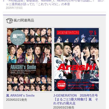
『FNS歌謡祭』香取慎吾、Number_i、NEWSらのやり取り話題に！ 旧ジ
ャニ退所組が語ってた「これでいいのに」の本音
2025年7月5日
嵐の関連商品
嵐 ARASHI’s Smile
J-GENERATION 2026年5月号
【まるごと1冊大特集!!】嵐 そ
2026/02/21発売
れぞれの発火点
2026/03/23発売