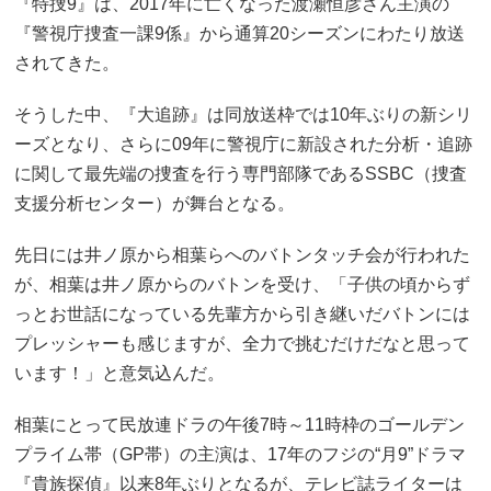
『特捜9』は、2017年に亡くなった渡瀬恒彦さん主演の
『警視庁捜査一課9係』から通算20シーズンにわたり放送
されてきた。
そうした中、『大追跡』は同放送枠では10年ぶりの新シリ
ーズとなり、さらに09年に警視庁に新設された分析・追跡
に関して最先端の捜査を行う専門部隊であるSSBC（捜査
支援分析センター）が舞台となる。
先日には井ノ原から相葉らへのバトンタッチ会が行われた
が、相葉は井ノ原からのバトンを受け、「子供の頃からず
っとお世話になっている先輩方から引き継いだバトンには
プレッシャーも感じますが、全力で挑むだけだなと思って
います！」と意気込んだ。
相葉にとって民放連ドラの午後7時～11時枠のゴールデン
プライム帯（GP帯）の主演は、17年のフジの“月9”ドラマ
『貴族探偵』以来8年ぶりとなるが、テレビ誌ライターは