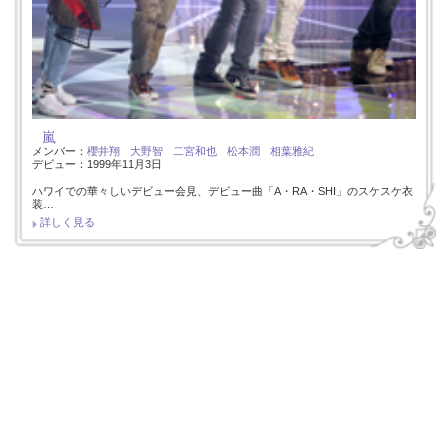
嵐
メンバー：
櫻井翔
大野智
二宮和也
松本潤
相葉雅紀
デビュー：1999年11月3日
ハワイでの華々しいデビュー会見、デビュー曲「A・RA・SHI」のスケスケ衣
装…
詳しく見る