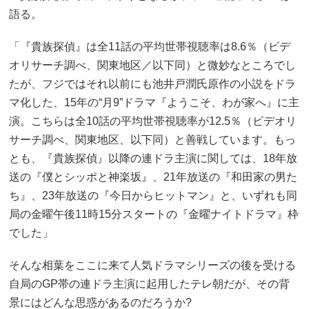
語る。
「『貴族探偵』は全11話の平均世帯視聴率は8.6％（ビデ
オリサーチ調べ、関東地区／以下同）と微妙なところでし
たが、フジではそれ以前にも池井戸潤氏原作の小説をドラ
マ化した、15年の“月9”ドラマ『ようこそ、わが家へ』に主
演。こちらは全10話の平均世帯視聴率が12.5％（ビデオリ
サーチ調べ、関東地区、以下同）と善戦しています。もっ
とも、『貴族探偵』以降の連ドラ主演に関しては、18年放
送の『僕とシッポと神楽坂』、21年放送の『和田家の男た
ち』、23年放送の『今日からヒットマン』と、いずれも同
局の金曜午後11時15分スタートの『金曜ナイトドラマ』枠
でした」
そんな相葉をここに来て人気ドラマシリーズの後を受ける
自局のGP帯の連ドラ主演に起用したテレ朝だが、その背
景にはどんな思惑があるのだろうか?