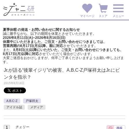
マイページ
ストア
メニュー
夏季休暇 の発送・お問い合わせに関するお知らせ
誠に勝手ながら、以下の期間を休業とさせていただきます。
2026年8月11日(火)~2026年8月16日(日)
休業中にいただきました、ご注文・お問い合わせにつきましては、
営業再開の8月17日(月)以降、順に対応
させていただきます。
また、
8月8日(土)以降にいただいた、ご注文・
お問い合わせにつきましても、
8月17日(月)以降に対応
させていただく場合がございます。
大変ご迷惑をおかけしますが、
何卒ご了承くださいますようお願い申し上げま
す。
Jr.が語る“後輩イジリ”の被害、A.B.C-Z戸塚祥太はJr.にビ
ンタを指示？
2015年8月18日
A.B.C-Z
戸塚祥太
アイドル誌
メディア
チェリー