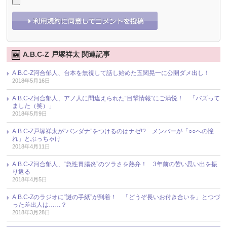
A.B.C-Z 戸塚祥太 関連記事
A.B.C-Z河合郁人、台本を無視して話し始めた五関晃一に公開ダメ出し！
2018年5月16日
A.B.C-Z河合郁人、アノ人に間違えられた“目撃情報”にご満悦！ 「バズって
ました（笑）」
2018年5月9日
A.B.C-Z戸塚祥太が“バンダナ”をつけるのはナゼ!? メンバーが「○○への憧
れ」とぶっちゃけ
2018年4月11日
A.B.C-Z河合郁人、“急性胃腸炎”のツラさを熱弁！ 3年前の苦い思い出を振
り返る
2018年4月5日
A.B.C-Zのラジオに“謎の手紙”が到着！ 「どうぞ長いお付き合いを」とつづ
った差出人は……？
2018年3月28日