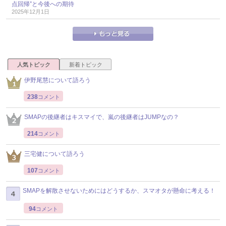
点回帰”と今後への期待
2025年12月1日
人気トピック
新着トピック
伊野尾慧について語ろう
238
コメント
SMAPの後継者はキスマイで、嵐の後継者はJUMPなの？
214
コメント
三宅健について語ろう
107
コメント
SMAPを解散させないためにはどうするか、スマオタが懸命に考える！
94
コメント