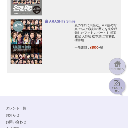
嵐 ARASHI’s Smile
嵐の“顔”に大接近。450超の写
真で5人の笑顔の歴史を完全収
録したフォトレポート！ 相葉
雅紀 大野智 松本潤 二宮和也
櫻井翔
一般書籍 :
¥1500
+税
タレント一覧
お知らせ
お問い合わせ