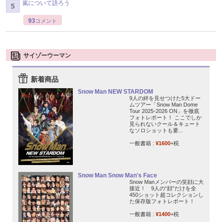
嵐について語ろう
93
コメント
サイゾーウーマン
新着商品
Snow Man NEW STARDOM
9人の絆を見せつけた5大ドー
ムツアー「Snow Man Dome
Tour 2025-2026 ON」を徹底
フォトレポート！ ここでしか
見られないクール＆キュート
なソロショットも要...
一般書籍 :
¥1600
+税
Snow Man Snow Man's Face
Snow Manメンバーの笑顔に大
接近！ 9人の“顔”だけを全
450ショット超コレクションし
た保存版フォトレポート！
一般書籍 :
¥1400
+税