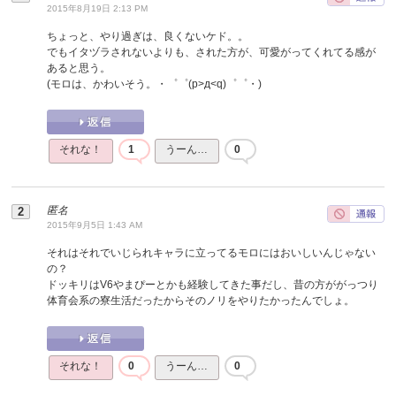
2015年8月19日 2:13 PM
ちょっと、やり過ぎは、良くないケド。。
でもイタヅラされないよりも、された方が、可愛がってくれてる感が
あると思う。
(モロは、かわいそう。・゜゜(p>д<q)゜゜・)
それな！
1
うーん…
0
匿名
2015年9月5日 1:43 AM
それはそれでいじられキャラに立ってるモロにはおいしいんじゃない
の？
ドッキリはV6やまぴーとかも経験してきた事だし、昔の方ががっつり
体育会系の寮生活だったからそのノリをやりたかったんでしょ。
それな！
0
うーん…
0