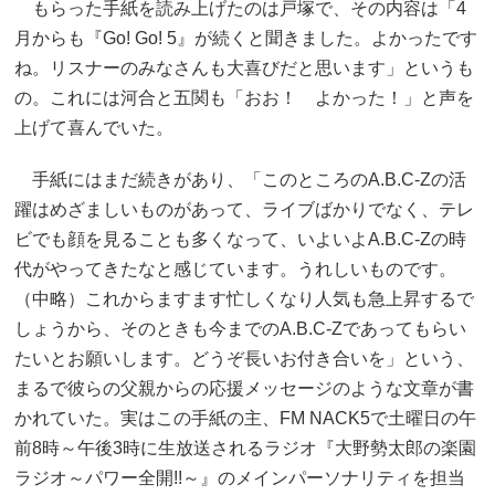
もらった手紙を読み上げたのは戸塚で、その内容は「4
月からも『Go! Go! 5』が続くと聞きました。よかったです
ね。リスナーのみなさんも大喜びだと思います」というも
の。これには河合と五関も「おお！ よかった！」と声を
上げて喜んでいた。
手紙にはまだ続きがあり、「このところのA.B.C-Zの活
躍はめざましいものがあって、ライブばかりでなく、テレ
ビでも顔を見ることも多くなって、いよいよA.B.C-Zの時
代がやってきたなと感じています。うれしいものです。
（中略）これからますます忙しくなり人気も急上昇するで
しょうから、そのときも今までのA.B.C-Zであってもらい
たいとお願いします。どうぞ長いお付き合いを」という、
まるで彼らの父親からの応援メッセージのような文章が書
かれていた。実はこの手紙の主、FM NACK5で土曜日の午
前8時～午後3時に生放送されるラジオ『大野勢太郎の楽園
ラジオ～パワー全開!!～』のメインパーソナリティを担当