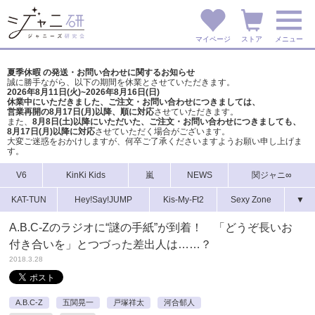
マイページ
ストア
メニュー
夏季休暇 の発送・お問い合わせに関するお知らせ
誠に勝手ながら、以下の期間を休業とさせていただきます。
2026年8月11日(火)~2026年8月16日(日)
休業中にいただきました、ご注文・お問い合わせにつきましては、
営業再開の8月17日(月)以降、順に対応
させていただきます。
また、
8月8日(土)以降にいただいた、ご注文・
お問い合わせにつきましても、
8月17日(月)以降に対応
させていただく場合がございます。
大変ご迷惑をおかけしますが、
何卒ご了承くださいますようお願い申し上げま
す。
V6
KinKi Kids
嵐
NEWS
関ジャニ∞
KAT-TUN
Hey!Say!JUMP
Kis-My-Ft2
Sexy Zone
▼
A.B.C-Zのラジオに“謎の手紙”が到着！ 「どうぞ長いお
付き合いを」とつづった差出人は……？
2018.3.28
A.B.C-Z
五関晃一
戸塚祥太
河合郁人