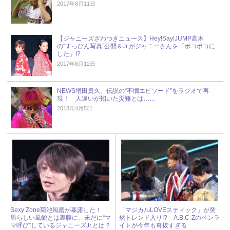
2017年8月11日
【ジャニーズざわつきニュース】Hey!Say!JUMP高木
の“すっぴん写真”公開＆Jr.がジャニーさんを「ボコボコに
した」!?
2017年8月12日
NEWS増田貴久、伝説の“不憫エピソード”をラジオで再
現！ 人違いが招いた災難とは……
2018年4月5日
Sexy Zone菊池風磨が暴露した！
「マジカルLOVEスティック」が突
男らしい風貌とは裏腹に、未だに“マ
然トレンド入り!? A.B.C-Zのペンラ
マ呼び”しているジャニーズJr.とは？
イトが今年も奇抜すぎる