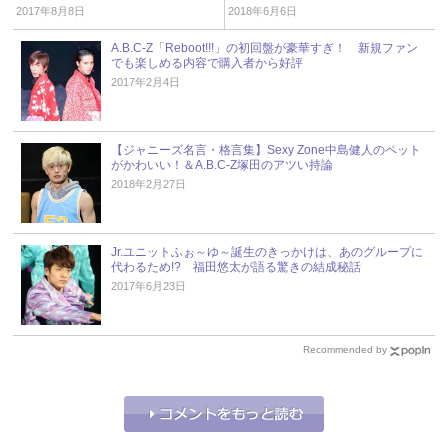
2017年8月8日
2018年6月6日
A.B.C-Z「Reboot!!!」の初回盤が豪華すぎ！ 新規ファン
でも楽しめる内容で購入者から好評
2017年2月4日
【ジャニーズ名言・格言集】Sexy Zone中島健人のペット
がかわいい！＆A.B.C-Z塚田のアツい持論
2018年2月27日
Jr.ユニットふぉ～ゆ～誕生のきっかけは、あのグループに
代わるため!? 福田悠太が語る驚きの結成秘話
2017年6月23日
Recommended by