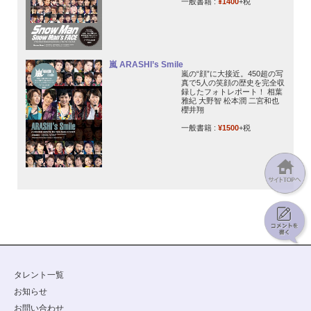
一般書籍 :
¥1400
+税
嵐 ARASHI’s Smile
嵐の“顔”に大接近。450超の写
真で5人の笑顔の歴史を完全収
録したフォトレポート！ 相葉
雅紀 大野智 松本潤 二宮和也
櫻井翔
一般書籍 :
¥1500
+税
タレント一覧
お知らせ
お問い合わせ