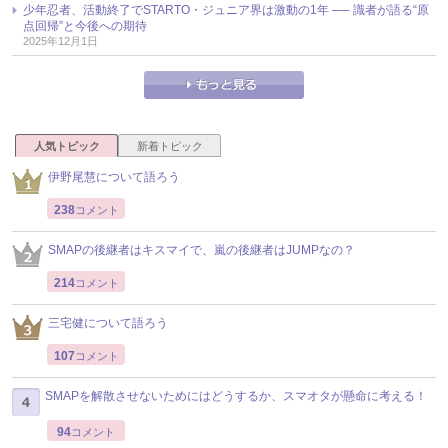
少年忍者、活動終了でSTARTO・ジュニア界は激動の1年 ── 識者が語る“原
点回帰”と今後への期待
2025年12月1日
人気トピック
新着トピック
伊野尾慧について語ろう
238
コメント
SMAPの後継者はキスマイで、嵐の後継者はJUMPなの？
214
コメント
三宅健について語ろう
107
コメント
SMAPを解散させないためにはどうするか、スマオタが懸命に考える！
94
コメント