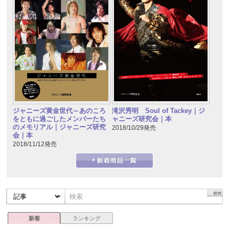
ジャニーズ黄金世代～あのころ
滝沢秀明 Soul of Tackey｜ジ
をともに過ごしたメンバーたち
ャニーズ研究会｜本
のメモリアル｜ジャニーズ研究
2018/10/29発売
会｜本
2018/11/12発売
新着
ランキング