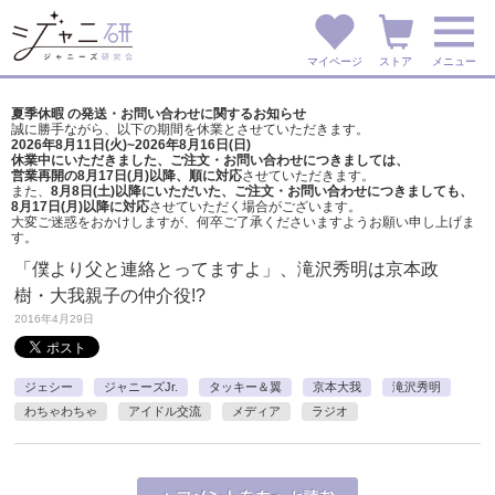
マイページ
ストア
メニュー
夏季休暇 の発送・お問い合わせに関するお知らせ
誠に勝手ながら、以下の期間を休業とさせていただきます。
2026年8月11日(火)~2026年8月16日(日)
休業中にいただきました、ご注文・お問い合わせにつきましては、
営業再開の8月17日(月)以降、順に対応
させていただきます。
また、
8月8日(土)以降にいただいた、ご注文・
お問い合わせにつきましても、
8月17日(月)以降に対応
させていただく場合がございます。
大変ご迷惑をおかけしますが、
何卒ご了承くださいますようお願い申し上げま
す。
「僕より父と連絡とってますよ」、滝沢秀明は京本政
樹・大我親子の仲介役!?
2016年4月29日
ジェシー
ジャニーズJr.
タッキー＆翼
京本大我
滝沢秀明
わちゃわちゃ
アイドル交流
メディア
ラジオ