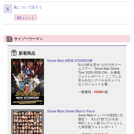
嵐について語ろう
93
コメント
サイゾーウーマン
新着商品
Snow Man NEW STARDOM
9人の絆を見せつけた5大ドー
ムツアー「Snow Man Dome
Tour 2025-2026 ON」を徹底
フォトレポート！ ここでしか
見られないクール＆キュート
なソロショットも要...
一般書籍 :
¥1600
+税
Snow Man Snow Man's Face
Snow Manメンバーの笑顔に大
接近！ 9人の“顔”だけを全
450ショット超コレクションし
た保存版フォトレポート！