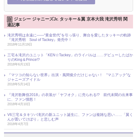
ジェシー ジャニーズJr. タッキー＆翼 京本大我 滝沢秀明 関
連記事
滝沢秀明は永遠に――“黄金世代”を引っ張り、舞台を愛したタッキーの軌跡
『滝沢秀明 Soul of Tackey』発売中！
2018年11月19日
三宅＆滝沢のユニット「KEN☆Tackey」のライバルは……デビューしたばか
りのKing＆Prince!?
2018年6月13日
『マツコの知らない世界』出演・風間俊介だけじゃない！ “マニアック”な
ジャニーズアイドル
2018年5月14日
『滝沢歌舞伎2018』の衣装が「ヤフオク」に売られる!? 前代未聞の出来事
に、ファン憤怒！
2018年4月10日
V6三宅＆タキツバ滝沢の新ユニット誕生に、ファンは複雑な思い……「翼く
んが置いてけぼり」と悲しむ声
2018年4月7日