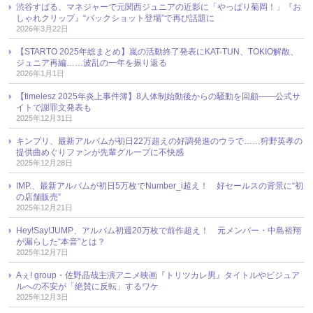
渋谷すばる、マネジャーで元関西ジュニアの近影に「やっぱり菊岡！」『お
しゃれクリップ』“バックショット登場”で再び話題に
2026年3月22日
【STARTO 2025年総まとめ】嵐の活動終了発表にKAT-TUN、TOKIO解散、
ジュニア再編……波乱の一年を振り返る
2026年1月1日
【timelesz 2025年炎上事件簿】8人体制始動後からの騒動を回顧――公式サ
イトで謝罪文発表も
2025年12月31日
キンプリ、最新アルバムが初日22万超えの好調発進のウラで……狩野英孝の
提供曲めぐりファンが先輩グループに不快感
2025年12月28日
IMP.、最新アルバムが初日5万枚でNumber_i超え！ 好セールスの背景に“初
の店舗販売”
2025年12月21日
Hey!Say!JUMP、アルバム初週20万枚で前作超え！ 元メンバー・中島裕翔
が漏らした“本音”とは？
2025年12月7日
Aぇ! group・佐野晶哉主演アニメ映画『トリツカレ男』タイトルやビジュア
ルへの不安が「絶賛に反転」するワケ
2025年12月3日