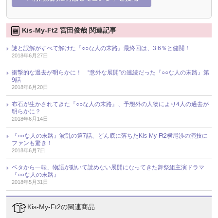
Kis-My-Ft2 宮田俊哉 関連記事
謎と誤解がすべて解けた『○○な人の末路』最終回は、3.6％と健闘！
2018年6月27日
衝撃的な過去が明らかに！ “意外な展開”の連続だった『○○な人の末路』第
9話
2018年6月20日
布石が生かされてきた『○○な人の末路』、予想外の人物により4人の過去が
明らかに？
2018年6月14日
『○○な人の末路』波乱の第7話、どん底に落ちたKis-My-Ft2横尾渉の演技に
ファンも驚き！
2018年6月7日
ベタから一転、物語が動いて読めない展開になってきた舞祭組主演ドラマ
『○○な人の末路』
2018年5月31日
Kis-My-Ft2の関連商品