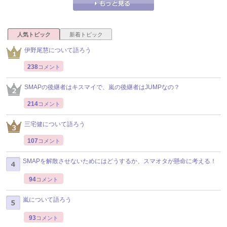
人気トピック
新着トピック
伊野尾慧について語ろう
238
コメント
SMAPの後継者はキスマイで、嵐の後継者はJUMPなの？
214
コメント
三宅健について語ろう
107
コメント
SMAPを解散させないためにはどうするか、スマオタが懸命に考える！
94
コメント
嵐について語ろう
93
コメント