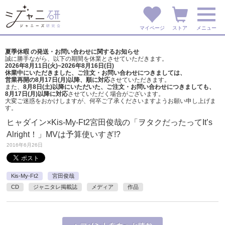
マイページ
ストア
メニュー
夏季休暇 の発送・お問い合わせに関するお知らせ
誠に勝手ながら、以下の期間を休業とさせていただきます。
2026年8月11日(火)~2026年8月16日(日)
休業中にいただきました、ご注文・お問い合わせにつきましては、
営業再開の8月17日(月)以降、順に対応
させていただきます。
また、
8月8日(土)以降にいただいた、ご注文・
お問い合わせにつきましても、
8月17日(月)以降に対応
させていただく場合がございます。
大変ご迷惑をおかけしますが、
何卒ご了承くださいますようお願い申し上げま
す。
ヒャダイン×Kis-My-Ft2宮田俊哉の「ヲタクだったってIt’s
Alright！」MVは予算使いすぎ!?
2016年6月26日
Kis-My-Ft2
宮田俊哉
CD
ジャニタレ掲載誌
メディア
作品