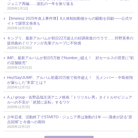
ジュニア再編……波乱の一年を振り返る
2026年1月1日
【timelesz 2025年炎上事件簿】8人体制始動後からの騒動を回顧――公式サ
イトで謝罪文発表も
2025年12月31日
キンプリ、最新アルバムが初日22万超えの好調発進のウラで……狩野英孝の
提供曲めぐりファンが先輩グループに不快感
2025年12月28日
IMP.、最新アルバムが初日5万枚でNumber_i超え！ 好セールスの背景に“初
の店舗販売”
2025年12月21日
Hey!Say!JUMP、アルバム初週20万枚で前作超え！ 元メンバー・中島裕翔
が漏らした“本音”とは？
2025年12月7日
Aぇ! group・佐野晶哉主演アニメ映画『トリツカレ男』タイトルやビジュア
ルへの不安が「絶賛に反転」するワケ
2025年12月3日
少年忍者、活動終了でSTARTO・ジュニア界は激動の1年 ── 識者が語る“原
点回帰”と今後への期待
2025年12月1日