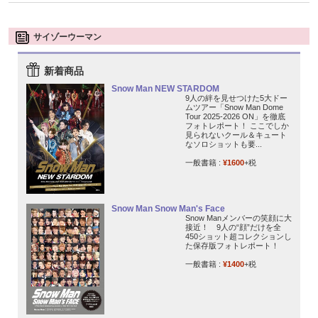
サイゾーウーマン
新着商品
Snow Man NEW STARDOM
9人の絆を見せつけた5大ドー
ムツアー「Snow Man Dome
Tour 2025-2026 ON」を徹底
フォトレポート！ ここでしか
見られないクール＆キュート
なソロショットも要...
一般書籍 :
¥1600
+税
Snow Man Snow Man's Face
Snow Manメンバーの笑顔に大
接近！ 9人の“顔”だけを全
450ショット超コレクションし
た保存版フォトレポート！
一般書籍 :
¥1400
+税