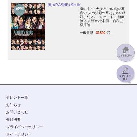
嵐 ARASHI’s Smile
嵐の“顔”に大接近。450超の写
真で5人の笑顔の歴史を完全収
録したフォトレポート！ 相葉
雅紀 大野智 松本潤 二宮和也
櫻井翔
一般書籍 :
¥1500
+税
タレント一覧
お知らせ
お問い合わせ
会社概要
プライバシーポリシー
サイトポリシー