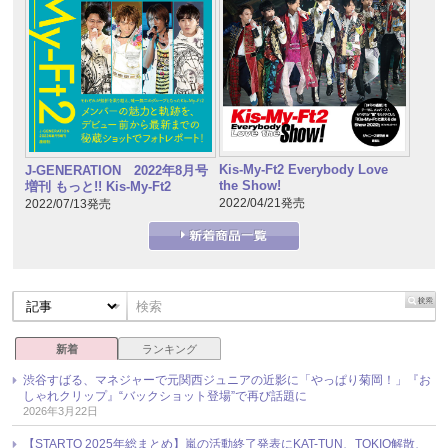
Kis-My-Ft2 Everybody Love
J-GENERATION 2022年8月号
the Show!
増刊 もっと!! Kis-My-Ft2
2022/04/21発売
2022/07/13発売
新着
ランキング
渋谷すばる、マネジャーで元関西ジュニアの近影に「やっぱり菊岡！」『お
しゃれクリップ』“バックショット登場”で再び話題に
2026年3月22日
【STARTO 2025年総まとめ】嵐の活動終了発表にKAT-TUN、TOKIO解散、