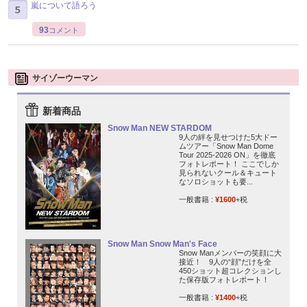
嵐について語ろう
93
コメント
サイゾーウーマン
新着商品
Snow Man NEW STARDOM
9人の絆を見せつけた5大ドー
ムツアー「Snow Man Dome
Tour 2025-2026 ON」を徹底
フォトレポート！ ここでしか
見られないクール＆キュート
なソロショットも要...
一般書籍 :
¥1600
+税
Snow Man Snow Man's Face
Snow Manメンバーの笑顔に大
接近！ 9人の“顔”だけを全
450ショット超コレクションし
た保存版フォトレポート！
一般書籍 :
¥1400
+税