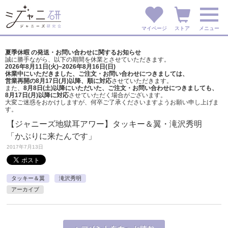
マイページ
ストア
メニュー
夏季休暇 の発送・お問い合わせに関するお知らせ
誠に勝手ながら、以下の期間を休業とさせていただきます。
2026年8月11日(火)~2026年8月16日(日)
休業中にいただきました、ご注文・お問い合わせにつきましては、
営業再開の8月17日(月)以降、順に対応
させていただきます。
また、
8月8日(土)以降にいただいた、ご注文・
お問い合わせにつきましても、
8月17日(月)以降に対応
させていただく場合がございます。
大変ご迷惑をおかけしますが、
何卒ご了承くださいますようお願い申し上げま
す。
【ジャニーズ地獄耳アワー】タッキー＆翼・滝沢秀明
「かぶりに来たんです」
2017年7月13日
タッキー＆翼
滝沢秀明
アーカイブ