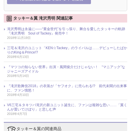
タッキー＆翼 滝沢秀明 関連記事
滝沢秀明は永遠に――“黄金世代”を引っ張り、舞台を愛したタッキーの軌跡
『滝沢秀明 Soul of Tackey』発売中！
2018年11月19日
三宅＆滝沢のユニット「KEN☆Tackey」のライバルは……デビューしたばか
りのKing＆Prince!?
2018年6月13日
『マツコの知らない世界』出演・風間俊介だけじゃない！ “マニアック”な
ジャニーズアイドル
2018年5月14日
『滝沢歌舞伎2018』の衣装が「ヤフオク」に売られる!? 前代未聞の出来事
に、ファン憤怒！
2018年4月10日
V6三宅＆タキツバ滝沢の新ユニット誕生に、ファンは複雑な思い……「翼く
んが置いてけぼり」と悲しむ声
2018年4月7日
タッキー＆翼の関連商品