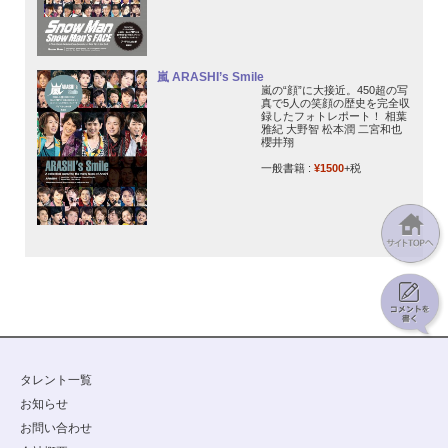
嵐 ARASHI’s Smile
嵐の“顔”に大接近。450超の写
真で5人の笑顔の歴史を完全収
録したフォトレポート！ 相葉
雅紀 大野智 松本潤 二宮和也
櫻井翔
一般書籍 :
¥1500
+税
タレント一覧
お知らせ
お問い合わせ