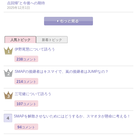
点回帰”と今後への期待
2025年12月1日
人気トピック
新着トピック
伊野尾慧について語ろう
238
コメント
SMAPの後継者はキスマイで、嵐の後継者はJUMPなの？
214
コメント
三宅健について語ろう
107
コメント
SMAPを解散させないためにはどうするか、スマオタが懸命に考える！
94
コメント