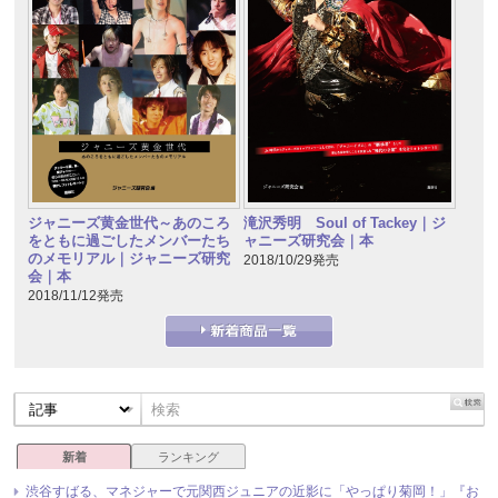
ジャニーズ黄金世代～あのころ
滝沢秀明 Soul of Tackey｜ジ
をともに過ごしたメンバーたち
ャニーズ研究会｜本
のメモリアル｜ジャニーズ研究
2018/10/29発売
会｜本
2018/11/12発売
新着
ランキング
渋谷すばる、マネジャーで元関西ジュニアの近影に「やっぱり菊岡！」『お