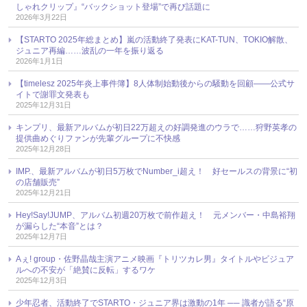
しゃれクリップ』“バックショット登場”で再び話題に
2026年3月22日
【STARTO 2025年総まとめ】嵐の活動終了発表にKAT-TUN、TOKIO解散、
ジュニア再編……波乱の一年を振り返る
2026年1月1日
【timelesz 2025年炎上事件簿】8人体制始動後からの騒動を回顧――公式サ
イトで謝罪文発表も
2025年12月31日
キンプリ、最新アルバムが初日22万超えの好調発進のウラで……狩野英孝の
提供曲めぐりファンが先輩グループに不快感
2025年12月28日
IMP.、最新アルバムが初日5万枚でNumber_i超え！ 好セールスの背景に“初
の店舗販売”
2025年12月21日
Hey!Say!JUMP、アルバム初週20万枚で前作超え！ 元メンバー・中島裕翔
が漏らした“本音”とは？
2025年12月7日
Aぇ! group・佐野晶哉主演アニメ映画『トリツカレ男』タイトルやビジュア
ルへの不安が「絶賛に反転」するワケ
2025年12月3日
少年忍者、活動終了でSTARTO・ジュニア界は激動の1年 ── 識者が語る“原