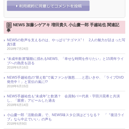
NEWS 加藤シゲアキ 増田貴久 小山慶一郎 手越祐也 関連記
事
NEWSの歌声を支えるのは、やっぱり“テゴマス”！ 2人の魅力が詰まった写
真5選
2018年7月24日
“未成年飲酒”騒動に揺れるNEWS、「幸せな時間を作りたい」と15周年ライ
ブへの熱意を語る
2018年6月16日
NEWS手越祐也の“替え歌”で嵐ファンが激怒……と思いきや、「ライブDVD
発売中！」と宣伝の嵐に!?
2018年6月15日
NEWS手越祐也も“未成年”と飲酒？ 会員制バー代表・宇田川晃希と共演
し、「親密」アピールした過去
2018年6月14日
小山慶一郎「活動自粛」で、NEWS味スタ公演はどうなる？ 「『復活ライ
ブ』なら中止でいい」の声も
2018年6月9日