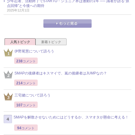
少年忍者、活動終了でSTARTO・ジュニア界は激動の1年 ── 識者が語る“原
点回帰”と今後への期待
2025年12月1日
人気トピック
新着トピック
伊野尾慧について語ろう
238
コメント
SMAPの後継者はキスマイで、嵐の後継者はJUMPなの？
214
コメント
三宅健について語ろう
107
コメント
SMAPを解散させないためにはどうするか、スマオタが懸命に考える！
94
コメント