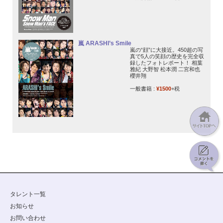
嵐 ARASHI’s Smile
嵐の“顔”に大接近。450超の写
真で5人の笑顔の歴史を完全収
録したフォトレポート！ 相葉
雅紀 大野智 松本潤 二宮和也
櫻井翔
一般書籍 :
¥1500
+税
タレント一覧
お知らせ
お問い合わせ