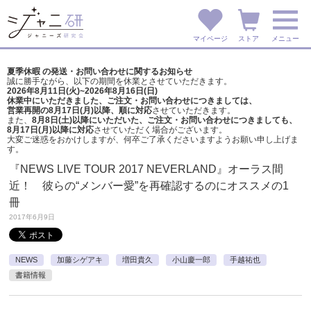
マイページ
ストア
メニュー
夏季休暇 の発送・お問い合わせに関するお知らせ
誠に勝手ながら、以下の期間を休業とさせていただきます。
2026年8月11日(火)~2026年8月16日(日)
休業中にいただきました、ご注文・お問い合わせにつきましては、
営業再開の8月17日(月)以降、順に対応
させていただきます。
また、
8月8日(土)以降にいただいた、ご注文・
お問い合わせにつきましても、
8月17日(月)以降に対応
させていただく場合がございます。
大変ご迷惑をおかけしますが、
何卒ご了承くださいますようお願い申し上げま
す。
『NEWS LIVE TOUR 2017 NEVERLAND』オーラス間
近！ 彼らの“メンバー愛”を再確認するのにオススメの1
冊
2017年6月9日
NEWS
加藤シゲアキ
増田貴久
小山慶一郎
手越祐也
書籍情報