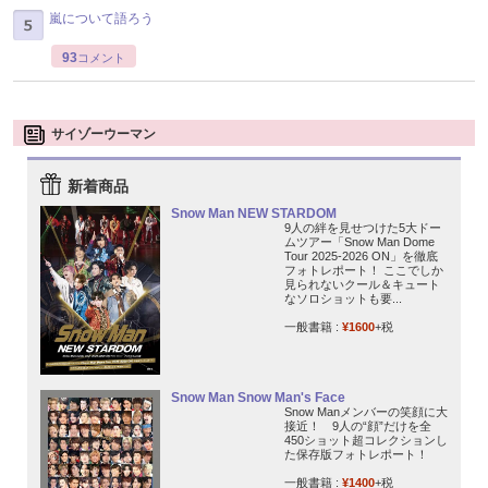
嵐について語ろう
93
コメント
サイゾーウーマン
新着商品
Snow Man NEW STARDOM
9人の絆を見せつけた5大ドー
ムツアー「Snow Man Dome
Tour 2025-2026 ON」を徹底
フォトレポート！ ここでしか
見られないクール＆キュート
なソロショットも要...
一般書籍 :
¥1600
+税
Snow Man Snow Man's Face
Snow Manメンバーの笑顔に大
接近！ 9人の“顔”だけを全
450ショット超コレクションし
た保存版フォトレポート！
一般書籍 :
¥1400
+税