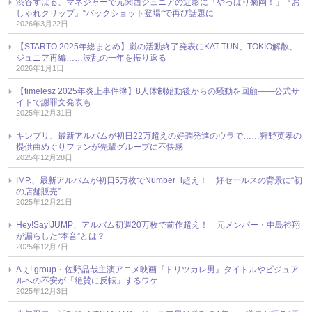
渋谷すばる、マネジャーで元関西ジュニアの近影に「やっぱり菊岡！」『お
しゃれクリップ』“バックショット登場”で再び話題に
2026年3月22日
【STARTO 2025年総まとめ】嵐の活動終了発表にKAT-TUN、TOKIO解散、
ジュニア再編……波乱の一年を振り返る
2026年1月1日
【timelesz 2025年炎上事件簿】8人体制始動後からの騒動を回顧――公式サ
イトで謝罪文発表も
2025年12月31日
キンプリ、最新アルバムが初日22万超えの好調発進のウラで……狩野英孝の
提供曲めぐりファンが先輩グループに不快感
2025年12月28日
IMP.、最新アルバムが初日5万枚でNumber_i超え！ 好セールスの背景に“初
の店舗販売”
2025年12月21日
Hey!Say!JUMP、アルバム初週20万枚で前作超え！ 元メンバー・中島裕翔
が漏らした“本音”とは？
2025年12月7日
Aぇ! group・佐野晶哉主演アニメ映画『トリツカレ男』タイトルやビジュア
ルへの不安が「絶賛に反転」するワケ
2025年12月3日